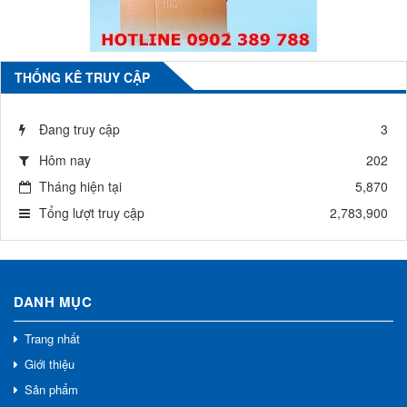
THỐNG KÊ TRUY CẬP
Đang truy cập
3
Hôm nay
202
Tháng hiện tại
5,870
Tổng lượt truy cập
2,783,900
DANH MỤC
Trang nhất
Giới thiệu
Sản phẩm