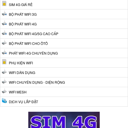
SIM 4G GIÁ RẺ
BỘ PHÁT WIFI 3G
BỘ PHÁT WIFI 4G
BỘ PHÁT WIFI 4G/5G CAO CẤP
BỘ PHÁT WIFI CHO ÔTÔ
PHÁT WIFI 4G CHUYÊN DỤNG
PHỤ KIỆN WIFI
WIFI DÂN DỤNG
WIFI CHUYÊN DỤNG - DIỆN RỘNG
WIFI MESH
DỊCH VỤ LẮP ĐẶT