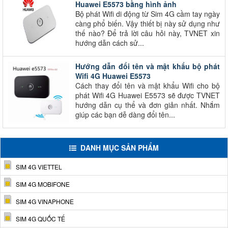
Huawei E5573 bằng hình ảnh
Bộ phát Wifi di động từ Sim 4G cầm tay ngày
càng phổ biến. Vậy thiết bị này sử dụng như
thế nào? Để trả lời câu hỏi này, TVNET xin
hướng dẫn cách sử...
Hướng dẫn đổi tên và mật khẩu bộ phát
Wifi 4G Huawei E5573
Cách thay đổi tên và mật khẩu Wifi cho bộ
phát Wifi 4G Huawei E5573 sẽ được TVNET
hướng dẫn cụ thể và đơn giản nhất. Nhắm
giúp các bạn dễ dàng đổi tên...
DANH MỤC SẢN PHẨM
SIM 4G VIETTEL
SIM 4G MOBIFONE
SIM 4G VINAPHONE
SIM 4G QUỐC TẾ