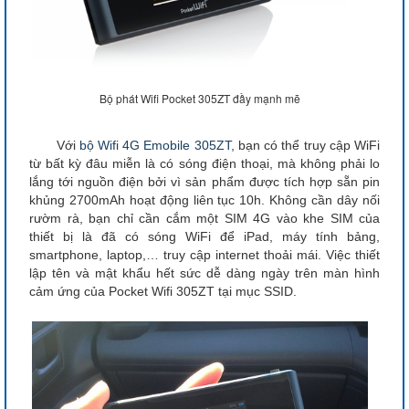
Bộ phát Wifi Pocket 305ZT đầy mạnh mẽ
Với
bộ Wifi 4G Emobile 305ZT
, bạn có thể truy cập WiFi
từ bất kỳ đâu miễn là có sóng điện thoại, mà không phải lo
lắng tới nguồn điện bởi vì sản phẩm được tích hợp sẵn pin
khủng 2700mAh hoạt động liên tục 10h. Không cần dây nối
rườm rà, bạn chỉ cần cắm một SIM 4G vào khe SIM của
thiết bị là đã có sóng WiFi để iPad, máy tính bảng,
smartphone, laptop,… truy cập internet thoải mái. Việc thiết
lập tên và mật khẩu hết sức dễ dàng ngày trên màn hình
cảm ứng của Pocket Wifi 305ZT tại mục SSID.