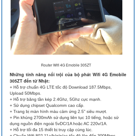
Router Wifi 4G Emobile 305ZT
Những tính năng nổi trội của bộ phát Wifi 4G Emobile
305ZT đến từ Nhật:
+ Hỗ trợ chuẩn 4G LTE tốc độ Download 187.5Mbps,
Upload 50Mbps.
+ Hỗ trợ băng tần kép 2.4Ghz, 5Ghz cực mạnh.
+ Sử dụng chipset Qualcomm cao cấp.
+ Trang bị màn hình màu cảm ứng 2.5" siêu mượt.
+ Pin khủng 2700mAh sử dụng liên tục 10 tiếng, hoặc sử
dụng nguồn điện ngoài 5vDC/1A hoặc AC 220v/1A.
+ Hỗ trợ tối đa 15 thiết bị truy cập cùng lúc.
+ Chuẩn Wifi 802.11a/b/g/n/ac tốc độ lên đến 300Mbps.