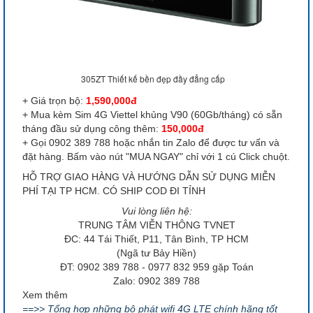
305ZT Thiết kế bền đẹp đầy đẳng cấp
+ Giá trọn bộ:
1,590,000đ
+ Mua kèm Sim 4G Viettel khủng V90 (60Gb/tháng) có sẵn
tháng đầu sử dụng công thêm:
150,000đ
+ Gọi 0902 389 788 hoặc nhắn tin Zalo để được tư vấn và
đặt hàng.
Bấm vào nút "MUA NGAY" chỉ với 1 cú Click chuột.
HỖ TRỢ GIAO HÀNG VÀ HƯỚNG DẪN SỬ DỤNG MIỄN
PHÍ TẠI TP HCM. CÓ SHIP COD ĐI TỈNH
Vui lòng liên hệ:
TRUNG TÂM VIỄN THÔNG TVNET
ĐC: 44 Tái Thiết, P11, Tân Bình, TP HCM
(Ngã tư Bảy Hiền)
ĐT: 0902 389 788 - 0977 832 959 gặp Toán
Zalo: 0902 389 788
Xem thêm
==>> Tổng hợp những bộ phát wifi 4G LTE chính hãng tốt