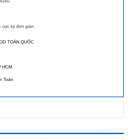
 3G/4G
 cực kỳ đơn giản.
COD TOÀN QUỐC.
TP HCM
Mr Toán