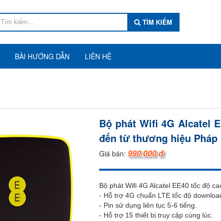
TÌM KIẾM
BÀI HƯỚNG DẪN
LIÊN HỆ
Bộ phát Wifi 4G Alcatel 
đến từ thương hiệu Pháp
990.000 đ
Giá bán:
Bộ phát Wifi 4G Alcatel EE40 tốc độ ca
- Hỗ trợ 4G chuẩn LTE tốc độ downlo
- Pin sử dụng liên tục 5-6 tiếng.
- Hỗ trợ 15 thiết bị truy cập cùng lúc.