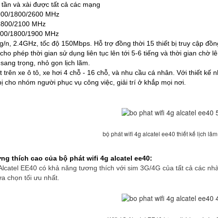
 tần và xài được tất cả các mạng
900/1800/2600 MHz
1800/2100 MHz
900/1800/1900 MHz
/g/n, 2.4GHz, tốc độ 150Mbps. Hỗ trợ đồng thời 15 thiết bị truy cập đồn
o phép thời gian sử dụng liên tục lên tới 5-6 tiếng và thời gian chờ lê
ế sang trọng, nhỏ gọn lịch lãm.
t trên xe ô tô, xe hơi 4 chỗ - 16 chỗ, và nhu cầu cá nhân. Với thiết kế 
bị cho nhóm người phục vụ công việc, giải trí ở khắp mọi nơi.
bộ phát wifi 4g alcatel ee40 thiết kế lịch lã
ng thích cao của bộ phát wifi 4g alcatel ee40:
Alcatel EE40 có khả năng tương thích với sim 3G/4G của tất cả các nhà
a chọn tối ưu nhất.