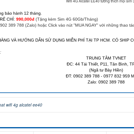
Wifi 4G Alcatel EE40 tương thích mọi sim
ng bảo hành 12 tháng.
RẺ CHỈ:
990,000đ
(Tặng kèm Sim 4G 60Gb/Tháng)
0902 389 788 (Zalo) hoặc Click vào nút "MUA NGAY" với những thao tác
HÀNG VÀ HƯỚNG DẪN SỬ DỤNG MIỄN PHÍ TẠI TP HCM. CÓ SHIP 
ệ:
TRUNG TÂM TVNET
ĐC: 44 Tái Thiết, P11, Tân Bình, 
(Ngã tư Bảy Hiền)
ĐT: 0902 389 788 - 0977 832 959 
Zalo: 0902 389 788
at wifi 4g alcatel ee40