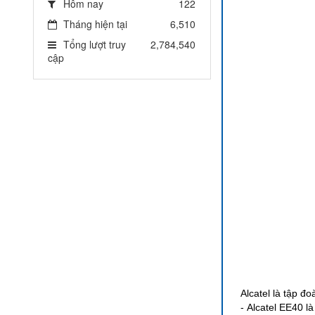
Hôm nay
122
Tháng hiện tại
6,510
Tổng lượt truy
2,784,540
cập
Alcatel là tập đ
-
Alcatel EE40
là