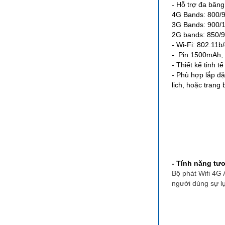
- Hỗ trợ đa băng
4G Bands: 800/
3G Bands: 900/
2G bands: 850/
- Wi-Fi: 802.11b
- Pin 1500mAh, ch
- Thiết kế tinh t
- Phù hợp lắp đặ
lịch, hoặc trang 
- Tính năng tươ
Bộ phát Wifi 4G 
người dùng sự lự