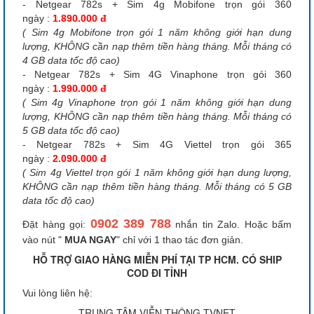
- Netgear 782s + Sim 4g Mobifone trọn gói 360
ngày :
1.890.000 đ
( Sim 4g Mobifone trọn gói 1 năm không giới hạn dung
lượng, KHÔNG cần nạp thêm tiền hàng tháng. Mỗi tháng có
4 GB data tốc độ cao)
- Netgear 782s + Sim 4G Vinaphone trọn gói 360
ngày :
1.990.000 đ
( Sim 4g Vinaphone trọn gói 1 năm không giới hạn dung
lượng, KHÔNG cần nạp thêm tiền hàng tháng. Mỗi tháng có
5 GB data tốc độ cao)
- Netgear 782s + Sim 4G Viettel trọn gói 365
ngày :
2.090.000 đ
( Sim 4g Viettel trọn gói 1 năm không giới hạn dung lượng,
KHÔNG cần nạp thêm tiền hàng tháng. Mỗi tháng có 5 GB
data tốc độ cao)
0902 389 788
Đặt hàng gọi:
nhắn tin Zalo. Hoặc bấm
vào nút "
MUA NGAY
" chỉ với 1 thao tác đơn giản.
HỖ TRỢ GIAO HÀNG MIỄN PHÍ TẠI TP HCM. CÓ SHIP
COD ĐI TỈNH
Vui lòng liên hệ:
TRUNG TÂM VIỄN THÔNG TVNET