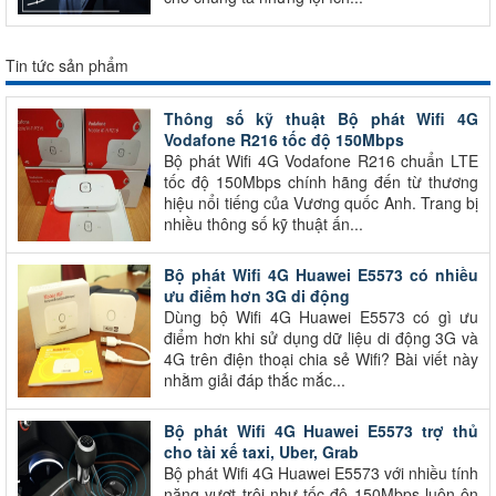
Tin tức sản phẩm
Thông số kỹ thuật Bộ phát Wifi 4G
Vodafone R216 tốc độ 150Mbps
Bộ phát Wifi 4G Vodafone R216 chuẩn LTE
tốc độ 150Mbps chính hãng đến từ thương
hiệu nổi tiếng của Vương quốc Anh. Trang bị
nhiều thông số kỹ thuật ấn...
Bộ phát Wifi 4G Huawei E5573 có nhiều
ưu điểm hơn 3G di động
Dùng bộ Wifi 4G Huawei E5573 có gì ưu
điểm hơn khi sử dụng dữ liệu di động 3G và
4G trên điện thoại chia sẻ Wifi? Bài viết này
nhằm giải đáp thắc mắc...
Bộ phát Wifi 4G Huawei E5573 trợ thủ
cho tài xế taxi, Uber, Grab
Bộ phát Wifi 4G Huawei E5573 với nhiều tính
năng vượt trội như tốc độ 150Mbps luôn ôn