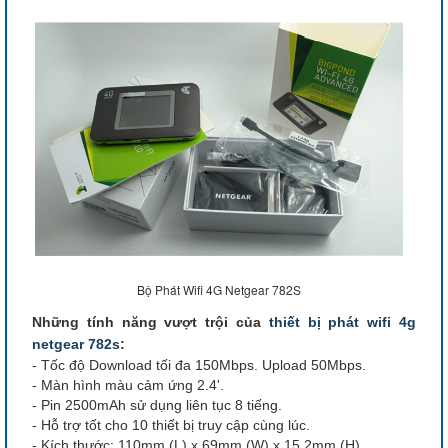
Bộ Phát Wifi 4G Netgear 782S
Những tính năng vượt trội của
thiết bị phát wifi 4g
netgear 782s
:
- Tốc độ Download tối đa 150Mbps. Upload 50Mbps.
- Màn hình màu cảm ứng 2.4'.
- Pin 2500mAh sử dụng liên tục 8 tiếng.
- Hỗ trợ tốt cho 10 thiết bị truy cập cùng lúc.
- Kích thước: 110mm (L) x 69mm (W) x 15.2mm (H).