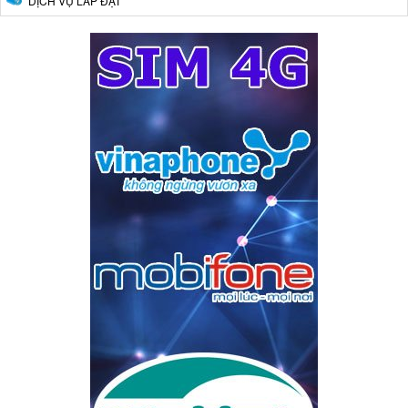
DỊCH VỤ LẮP ĐẶT