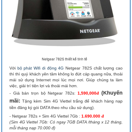
Netgear 782S thiết kế tính tế
Với
bộ phát Wifi di động 4G
Netgear 782S chất lượng cao
thì thì quý khách yên tâm không lo đứt cáp quang nữa, thoải
mái sử dụng Internet mọi lúc mọi nơi. Giúp chúng ta làm
việc, giải trí tiện lợi và thoải mái hơn.
(Khuyến
- Giá bán trọn bộ Netgear 782s:
1,590,000đ
mãi:
Tặng kèm Sim 4G Viettel trắng để khách hàng nạp
tiền đăng ký gói DATA theo nhu cầu sử dụng).
- Netgear 782s + Sim 4G Viettel 7Gb :
1.690.000 đ
(Sim 4G Viettel 7Gb: Có ngay 7GB DATA /tháng x 12 tháng,
mỗi tháng nạp 70.000 đ)