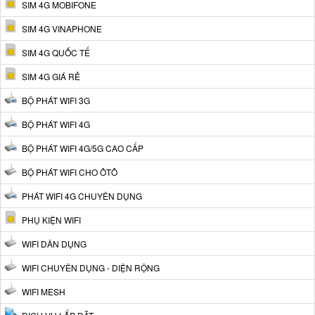
SIM 4G MOBIFONE
SIM 4G VINAPHONE
SIM 4G QUỐC TẾ
SIM 4G GIÁ RẺ
BỘ PHÁT WIFI 3G
BỘ PHÁT WIFI 4G
BỘ PHÁT WIFI 4G/5G CAO CẤP
BỘ PHÁT WIFI CHO ÔTÔ
PHÁT WIFI 4G CHUYÊN DỤNG
PHỤ KIỆN WIFI
WIFI DÂN DỤNG
WIFI CHUYÊN DỤNG - DIỆN RỘNG
WIFI MESH