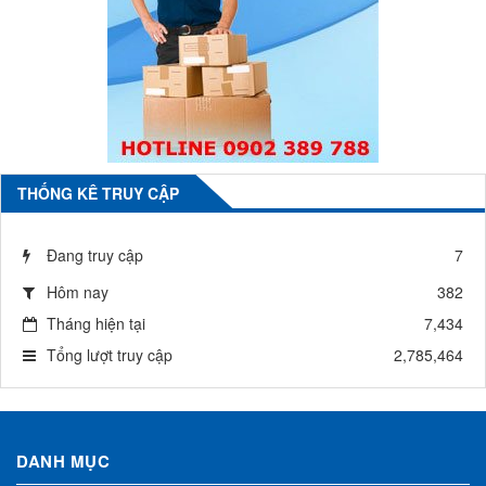
THỐNG KÊ TRUY CẬP
Đang truy cập
7
Hôm nay
382
Tháng hiện tại
7,434
Tổng lượt truy cập
2,785,464
DANH MỤC