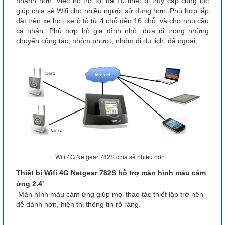
nhanh hơn. Việc hỗ trợ tối đa 10 thiết bị truy cập cùng lúc
giúp chia sẻ Wifi cho nhiều người sử dụng hơn. Phù hợp lắp
đặt trên xe hơi, xe ô tô từ 4 chỗ đến 16 chỗ, và cho nhu cầu
cá nhân. Phù hợp hộ gia đình nhỏ, đưa đi trong những
chuyến công tác, nhóm phượt, nhóm đi du lịch, dã ngoại,...
Wifi 4G Netgear 782S chia sẻ nhiều hơn
Thiết bị Wifi 4G Netgear 782S hỗ trợ màn hình màu cảm
ứng 2.4'
Màn hình màu cảm ứng giúp mọi thao tác thiết lập trở nên
dễ dành hơn, hiện thị thông tin rõ ràng.