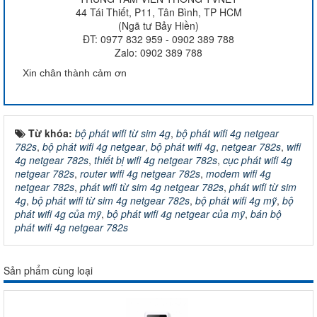
44 Tái Thiết, P11, Tân Bình, TP HCM
(Ngã tư Bảy Hiền)
ĐT: 0977 832 959 - 0902 389 788
Zalo: 0902 389 788
Xin chân thành cảm ơn
Từ khóa:
bộ phát wifi từ sim 4g
,
bộ phát wifi 4g netgear
782s
,
bộ phát wifi 4g netgear
,
bộ phát wifi 4g
,
netgear 782s
,
wifi
4g netgear 782s
,
thiết bị wifi 4g netgear 782s
,
cục phát wifi 4g
netgear 782s
,
router wifi 4g netgear 782s
,
modem wifi 4g
netgear 782s
,
phát wifi từ sim 4g netgear 782s
,
phát wifi từ sim
4g
,
bộ phát wifi từ sim 4g netgear 782s
,
bộ phát wifi 4g mỹ
,
bộ
phát wifi 4g của mỹ
,
bộ phát wifi 4g netgear của mỹ
,
bán bộ
phát wifi 4g netgear 782s
Sản phẩm cùng loại