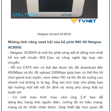
Netgear Aircard AC800S
Những tính năng vượt trội của
bộ phát Wifi 4G Netgear
AC800S
:
- Netgear AC800S là một bộ phát sóng wifi di động mới nhất
hỗ trợ wifi chuẩn 802.11ac và công nghệ tập hợp vận
chuyển.
- Hỗ trợ CAT9 nên có thể đạt được tốc độ download đến
450Mbps và tốc độ upload 100Mbps giúp bạn có thể tha hồ
chơi game trực tuyến, xem video HD và tốc độ tải xuống cực
nhanh mà không lo bị lag. Ăng ten tích hợp cho phép bạn
tận hưởng một kết nối ổn định và vùng phủ sóng thật sự
tuyệt vời.
- Có một màn hình màu cảm ứng 2,4" bạn dễ
dàng đọc trạng thái nguồn điện, cường độ tín hiệu mạng,
mạng và tin nhắn nhận được. Giúp thiết lập trực quan dễ