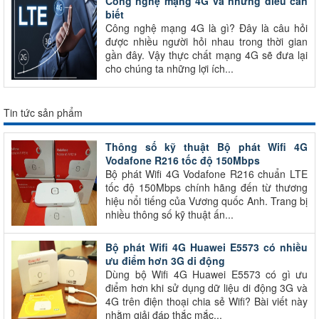
Công nghệ mạng 4G và những điều cần
biết
Công nghệ mạng 4G là gì? Đây là câu hỏi
được nhiều người hỏi nhau trong thời gian
gần đây. Vậy thực chất mạng 4G sẽ đưa lại
cho chúng ta những lợi ích...
Tin tức sản phẩm
Thông số kỹ thuật Bộ phát Wifi 4G
Vodafone R216 tốc độ 150Mbps
Bộ phát Wifi 4G Vodafone R216 chuẩn LTE
tốc độ 150Mbps chính hãng đến từ thương
hiệu nổi tiếng của Vương quốc Anh. Trang bị
nhiều thông số kỹ thuật ấn...
Bộ phát Wifi 4G Huawei E5573 có nhiều
ưu điểm hơn 3G di động
Dùng bộ Wifi 4G Huawei E5573 có gì ưu
điểm hơn khi sử dụng dữ liệu di động 3G và
4G trên điện thoại chia sẻ Wifi? Bài viết này
nhằm giải đáp thắc mắc...