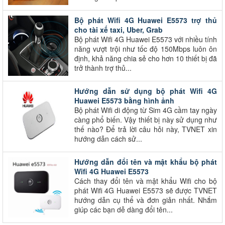
Bộ phát Wifi 4G Huawei E5573 trợ thủ
cho tài xế taxi, Uber, Grab
Bộ phát Wifi 4G Huawei E5573 với nhiều tính
năng vượt trội như tốc độ 150Mbps luôn ôn
định, khả năng chia sẻ cho hơn 10 thiết bị đã
trở thành trợ thủ...
Hướng dẫn sử dụng bộ phát Wifi 4G
Huawei E5573 bằng hình ảnh
Bộ phát Wifi di động từ Sim 4G cầm tay ngày
càng phổ biến. Vậy thiết bị này sử dụng như
thế nào? Để trả lời câu hỏi này, TVNET xin
hướng dẫn cách sử...
Hướng dẫn đổi tên và mật khẩu bộ phát
Wifi 4G Huawei E5573
Cách thay đổi tên và mật khẩu Wifi cho bộ
phát Wifi 4G Huawei E5573 sẽ được TVNET
hướng dẫn cụ thể và đơn giản nhất. Nhắm
giúp các bạn dễ dàng đổi tên...