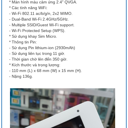
* Màn hình màu cảm ứng 2.4" QVGA.
* Các tính năng WiFi:
- Wi-Fi 802.11 ac/b/g/n, 2x2 MIMO.
- Dual-Band Wi-Fi 2.4GHz/5GHz.
- Multiple SSID/Guest Wi-Fi support.
- Wi-Fi Protected Setup (WPS).
* Sử dụng khay Sim Micro.
* Thông tin Pin:
- Sử dụng Pin lithium-ion (2930mAh)
- Sử dụng liên tục trong 11 giờ.
- Thời gian chờ lên đến 350 giờ.
* Kích thước và trọng lượng:
- 110 mm (L) x 68 mm (W) x 15 mm (H).
- Nặng 136g.