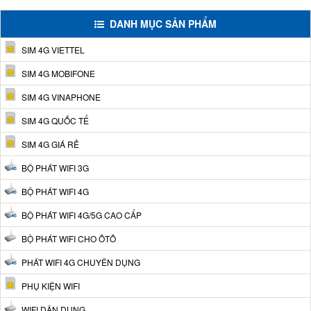
DANH MỤC SẢN PHẨM
SIM 4G VIETTEL
SIM 4G MOBIFONE
SIM 4G VINAPHONE
SIM 4G QUỐC TẾ
SIM 4G GIÁ RẺ
BỘ PHÁT WIFI 3G
BỘ PHÁT WIFI 4G
BỘ PHÁT WIFI 4G/5G CAO CẤP
BỘ PHÁT WIFI CHO ÔTÔ
PHÁT WIFI 4G CHUYÊN DỤNG
PHỤ KIỆN WIFI
WIFI DÂN DỤNG