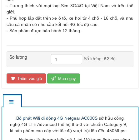
- Tương thích với mọi loại Sim 3G/4G tại Việt Nam và trên thế
giới.
- Phù hợp lắp đặt trên xe ô tô, xe hơi từ 4 chỗ - 16 chỗ, và nhu
cầu cá nhân có nhu cầu kết nối 4G tốc độ cao.
- Sản phẩm được bảo hành 12 tháng.
Số lượng
Số lượng:
52
Bộ
Thêm vào giỏ
Mua ngay
Bộ phát Wifi di động 4G Netgear AC800S
sở hữu công
nghệ 4G LTE Advanced thế hệ thứ 3 với chuẩn Category 9,
là sản phẩm cao cấp với tốc độ vượt trội lên đến 450Mbps:
Netgear là thương hiệu số 1 tại Mỹ trong lĩnh vực công