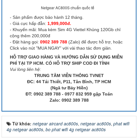
Netgear AC800S chuẩn quốc tế
- Sản phẩm được bảo hành 12 tháng.
- Giá cực hấp đẫn:
1,999,000đ.
- Khuyến mãi: Mua kèm Sim 4G Viettel Khủng 120Gb chỉ
cộng thêm 200,000đ
- Đặt hàng gọi:
0902 389 788
(Zalo) để được hỗ trợ, hoặc
Click vào nút "MUA NGAY" với vài thao tác đơn giản.
HỖ TRỢ GIAO HÀNG VÀ HƯỚNG DẪN SỬ DỤNG MIỄN
PHÍ TẠI TP HCM. CÓ HỖ TRỢ SHIP COD ĐI TỈNH
Vui lòng liên hệ:
TRUNG TÂM VIỄN THÔNG TVNET
ĐC: 44 Tái Thiết, P11, Tân Bình, TP HCM
(Ngã tư Bảy Hiền)
ĐT: 0902 389 788 - 0977 832 959 gặp Toán
Zalo: 0902 389 788
Từ khóa:
netgear aircard ac800s
,
netgear ac800s
,
phat wifi
4g netgear ac800s
,
bo phat wifi 4g netgear ac800s