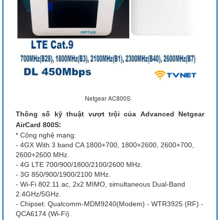
Netgear AC800S
Thông số kỹ thuật vượt trội của Advanced Netgear
AirCard 800S:
* Cộng nghệ mạng:
- 4GX With 3 band CA 1800+700, 1800+2600, 2600+700,
2600+2600 MHz.
- 4G LTE 700/900/1800/2100/2600 MHz.
- 3G 850/900/1900/2100 MHz.
- Wi-Fi 802.11 ac, 2x2 MIMO, simultaneous Dual-Band
2.4GHz/5GHz.
- Chipset: Qualcomm-MDM9240(Modem) - WTR3925 (RF) -
QCA6174 (Wi-Fi).