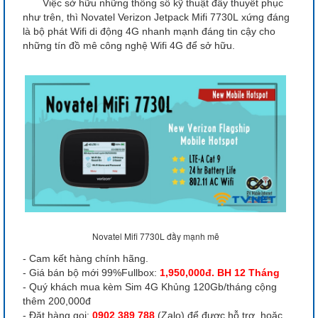
Việc sở hữu những thông số kỹ thuật đầy thuyết phục
như trên, thì Novatel Verizon Jetpack Mifi 7730L xứng đáng
là bộ phát Wifi di động 4G nhanh mạnh đáng tin cậy cho
những tín đồ mê công nghệ Wifi 4G để sở hữu.
Novatel Mifi 7730L đầy mạnh mẽ
- Cam kết hàng chính hãng.
- Giá bán bộ mới 99%Fullbox:
1,950,000đ. BH 12 Tháng
- Quý khách mua kèm Sim 4G Khủng 120Gb/tháng cộng
thêm 200,000đ
- Đặt hàng gọi:
0902 389 788
(Zalo) để được hỗ trợ, hoặc