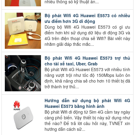
nhiều thông số kỹ thuật ấn...
Bộ phát Wifi 4G Huawei E5573 có nhiều
ưu điểm hơn 3G di động
Dùng bộ Wifi 4G Huawei E5573 có gì ưu
điểm hơn khi sử dụng dữ liệu di động 3G và
4G trên điện thoại chia sẻ Wifi? Bài viết này
nhằm giải đáp thắc mắc...
Bộ phát Wifi 4G Huawei E5573 trợ thủ
cho tài xế taxi, Uber, Grab
Bộ phát Wifi 4G Huawei E5573 với nhiều tính
năng vượt trội như tốc độ 150Mbps luôn ôn
định, khả năng chia sẻ cho hơn 10 thiết bị đã
trở thành trợ thủ...
Hướng dẫn sử dụng bộ phát Wifi 4G
Huawei E5573 bằng hình ảnh
Bộ phát Wifi di động từ Sim 4G cầm tay ngày
càng phổ biến. Vậy thiết bị này sử dụng như
thế nào? Để trả lời câu hỏi này, TVNET xin
hướng dẫn cách sử...