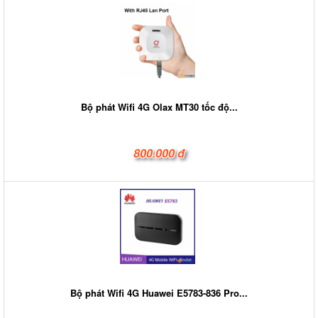
Bộ phát Wifi 4G Olax MT30 tốc độ...
800.000 đ
Bộ phát Wifi 4G Huawei E5783-836 Pro...