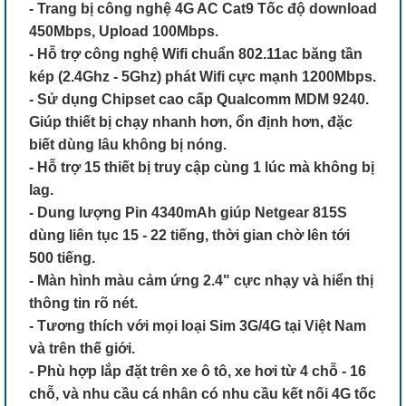
- Trang bị công nghệ 4G AC Cat9 Tốc độ download
450Mbps, Upload 100Mbps.
- Hỗ trợ công nghệ Wifi chuẩn 802.11ac băng tần
kép (2.4Ghz - 5Ghz) phát Wifi cực mạnh 1200Mbps.
- Sử dụng Chipset cao cấp Qualcomm MDM 9240.
Giúp thiết bị chạy nhanh hơn, ổn định hơn, đặc
biết dùng lâu không bị nóng.
- Hỗ trợ 15 thiết bị truy cập cùng 1 lúc mà không bị
lag.
- Dung lượng Pin 4340mAh giúp Netgear 815S
dùng liên tục 15 - 22 tiếng, thời gian chờ lên tới
500 tiếng.
- Màn hình màu cảm ứng 2.4" cực nhạy và hiển thị
thông tin rõ nét.
- Tương thích với mọi loại Sim 3G/4G tại Việt Nam
và trên thế giới.
- Phù hợp lắp đặt trên xe ô tô, xe hơi từ 4 chỗ - 16
chỗ, và nhu cầu cá nhân có nhu cầu kết nối 4G tốc