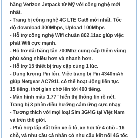
hãng Verizon Jetpack từ Mỹ với công nghệ mới
nhất.
- Trang bị công nghệ 4G LTE Cat6 mới nhất. Tốc
độ download 300Mbps, Upload 100Mbps.
- Hỗ trợ công nghệ Wifi chuẩn 802.11ac giúp việc
phát Wifi cực mạnh.
- Hỗ trợ dải băng tần 700Mhz cung cấp thêm vùng
phủ sóng nhiều hơn và nhanh hơn.
- Hỗ trợ 15 thiết bị truy cập cùng 1 lúc.
- Dung lượng Pin lớn: Việc trang bị Pin 4340mAh
giúp Netgear AC791L có thể hoạt động liên tục
15 tiếng, thời gian chờ lên tới 400 tiếng.
- Màn hình màu 1.77" hiển thị thông tin rõ nét.
Trang bị 3 phím điều hướng cảm ứng cực nhạy.
- Tương thích với mọi loại Sim 3G/4G tại Việt Nam
và trên thế giới.
- Phù hợp lắp đặt trên xe ô tô, xe hơi từ 4 chỗ - 16
chỗ, và nhu cầu cá nhân có nhu cầu kết nối 4G tốc