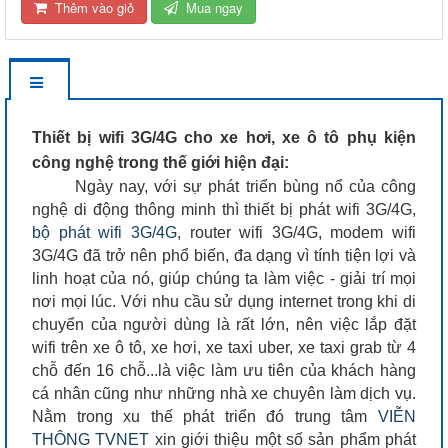
Thêm vào giỏ
Mua ngay
Thiết bị wifi 3G/4G cho xe hơi, xe ô tô phụ kiện
công nghệ trong thế giới hiện đại:
Ngày nay, với sự phát triển bùng nổ của công
nghệ di động thông minh thì thiết bị phát wifi 3G/4G,
bộ phát wifi 3G/4G
, router wifi 3G/4G, modem wifi
3G/4G đã trở nên phổ biến, đa dạng vì tính tiện lợi và
linh hoạt của nó, giúp chúng ta làm việc - giải trí mọi
nơi mọi lúc. Với nhu cầu sử dụng internet trong khi di
chuyển của người dùng là rất lớn, nên việc lắp đặt
wifi trên xe ô tô, xe hơi, xe taxi uber, xe taxi grab từ 4
chỗ đến 16 chỗ...là việc làm ưu tiên của khách hàng
cá nhân cũng như những nhà xe chuyên làm dịch vụ.
Nằm trong xu thế phát triển đó trung tâm
VIỄN
THÔNG TVNET
xin giới thiệu một số sản phẩm phát