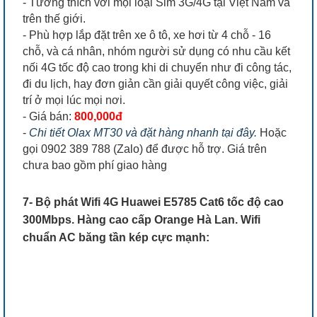
- Tương thích với mọi loại Sim 3G/4G tại Việt Nam và
trên thế giới.
- Phù hợp lắp đặt trên xe ô tô, xe hơi từ 4 chỗ - 16
chỗ, và cá nhân, nhóm người sử dụng có nhu cầu kết
nối 4G tốc độ cao trong khi di chuyển như đi công tác,
đi du lịch, hay đơn giản cần giải quyết công việc, giải
trí ở mọi lúc mọi nơi.
- Giá bán:
800,000đ
-
Chi tiết Olax MT30 và đặt hàng nhanh tại đây.
Hoặc
gọi 0902 389 788 (Zalo) để được hỗ trợ. Giá trên
chưa bao gồm phí giao hàng
7- Bộ phát Wifi 4G Huawei E5785 Cat6 tốc độ cao
300Mbps. Hàng cao cấp Orange Hà Lan. Wifi
chuẩn AC băng tần kép cực mạnh: