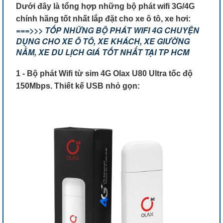
Dưới đây là tổng hợp những bộ phát wifi 3G/4G
chính hãng tốt nhất lắp đặt cho xe ô tô, xe hơi:
===>>> TỐP NHỮNG BỘ PHÁT WIFI 4G CHUYỆN
DỤNG CHO XE Ô TÔ, XE KHÁCH, XE GIƯỜNG
NẰM, XE DU LỊCH GIÁ TỐT NHẤT TẠI TP HCM
1 - Bộ phát Wifi từ sim 4G Olax U80 Ultra tốc độ
150Mbps. Thiết kế USB nhỏ gọn: