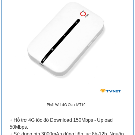
Phát Wifi 4G Olax MT10
+ Hỗ trợ 4G tốc độ Download 150Mbps - Upload
50Mbps.
+ Sử dụng pin 3000mAh dùng liên tục 8h-12h. Nguồn