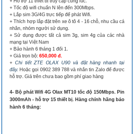
+ Hỗ trợ 11 thiết bị truy cập cùng lúc.
+ Tốc độ wifi chuẩn N lên đến 300Mbps.
+ Lắp sim 3G/4G trực tiếp để phát Wifi.
+ Thích hợp lắp đặt trên xe ô tô 4 - 16 chỗ, nhu cầu cá
nhân, nhóm người sử dụng.
+ Sử dụng được tất cả sim 3g, sim 4g của các nhà
mạng tại Việt Nam
+ Bảo hành 6 tháng 1 đổi 1.
+ Giá trọn bộ:
650,000 đ.
+
Chi tiết ZTE OLAX U90 và đặt hàng nhanh tại
đây.
Hoặc gọi 0902 389 788 và nhắn tin Zalo để được
hỗ trợ. Giá trên chưa bao gồm phí giao hàng
4- Bộ phát Wifi 4G Olax MT10 tốc độ 150Mbps. Pin
3000mAh - hỗ trợ 15 thiết bị. Hàng chính hãng bảo
hành 6 tháng: