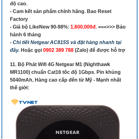
độ cao.
- Cam kết sản phẩm chính hãng. Bao Reset
Factory
- Giá bộ LikeNew 90-98%:
1,600,000đ
. ===>>> Bảo
hành 6 tháng
-
Chi tiết Netgear AC815S và đặt hàng nhanh tại
đây.
Hoặc gọi
0902 389 788
(Zalo) để được hỗ trợ
11. Bộ Phát Wifi 4G Netgear M1 (Nighthawk
MR1100) chuẩn Cat16 tốc độ 1Gbps. Pin khủng
5040mAh, Hàng cao cấp đến từ Mỹ - Mạnh nhất
thế giới: