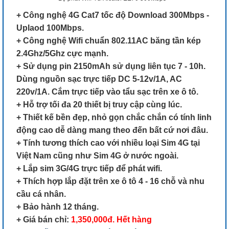
+ Công nghệ 4G Cat7 tốc độ Download 300Mbps -
Uplaod 100Mbps.
+ Công nghệ Wifi chuẩn 802.11AC băng tần kép
2.4Ghz/5Ghz cực mạnh.
+ Sử dụng pin 2150mAh sử dụng liên tục 7 - 10h.
Dùng nguồn sạc trực tiếp DC 5-12v/1A, AC
220v/1A. Cắm trực tiếp vào tẩu sạc trên xe ô tô.
+ Hỗ trợ tối đa 20 thiết bị truy cập cùng lúc.
+ Thiết kế bền đẹp, nhỏ gọn chắc chắn có tính linh
động cao dễ dàng mang theo đến bất cứ nơi đâu.
+ Tính tương thích cao với nhiều loại Sim 4G tại
Việt Nam cũng như Sim 4G ở nước ngoài.
+ Lắp sim 3G/4G trực tiếp để phát wifi.
+ Thích hợp lắp đặt trên xe ô tô 4 - 16 chỗ và nhu
cầu cá nhân.
+ Bảo hành 12 tháng.
+ Giá bán chỉ:
1,350,000đ. Hết hàng