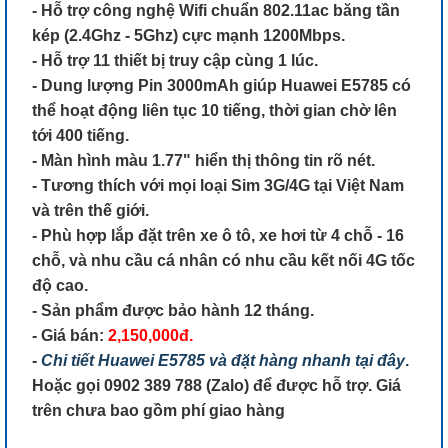
- Hỗ trợ công nghệ Wifi chuẩn 802.11ac băng tần
kép (2.4Ghz - 5Ghz) cực mạnh 1200Mbps.
- Hỗ trợ 11 thiết bị truy cập cùng 1 lúc.
- Dung lượng Pin 3000mAh giúp Huawei E5785 có
thể hoạt động liên tục 10 tiếng, thời gian chờ lên
tới 400 tiếng.
- Màn hình màu 1.77" hiển thị thông tin rõ nét.
- Tương thích với mọi loại Sim 3G/4G tại Việt Nam
và trên thế giới.
- Phù hợp lắp đặt trên xe ô tô, xe hơi từ 4 chỗ - 16
chỗ, và nhu cầu cá nhân có nhu cầu kết nối 4G tốc
độ cao.
- Sản phẩm được bảo hành 12 tháng.
- Giá bán:
2,150,000đ.
-
Chi tiết Huawei E5785 và đặt hàng nhanh tại đây
.
Hoặc gọi 0902 389 788 (Zalo) để được hỗ trợ. Giá
trên chưa bao gồm phí giao hàng