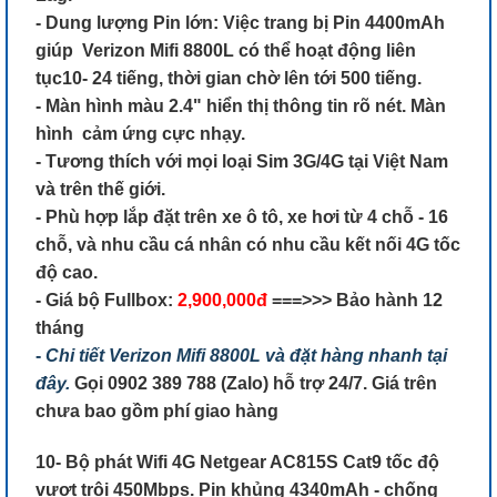
- Dung lượng Pin lớn: Việc trang bị Pin 4400mAh
giúp Verizon Mifi 8800L có thể hoạt động liên
tục10- 24 tiếng, thời gian chờ lên tới 500 tiếng.
- Màn hình màu 2.4" hiển thị thông tin rõ nét. Màn
hình cảm ứng cực nhạy.
- Tương thích với mọi loại Sim 3G/4G tại Việt Nam
và trên thế giới.
- Phù hợp lắp đặt trên xe ô tô, xe hơi từ 4 chỗ - 16
chỗ, và nhu cầu cá nhân có nhu cầu kết nối 4G tốc
độ cao.
- Giá bộ Fullbox:
2,900,000đ
===>>> Bảo hành 12
tháng
-
Chi tiết Verizon Mifi 8800L và đặt hàng nhanh tại
đây.
Gọi 0902 389 788 (Zalo) hỗ trợ 24/7. Giá trên
chưa bao gồm phí giao hàng
10- Bộ phát Wifi 4G Netgear AC815S Cat9 tốc độ
vượt trội 450Mbps. Pin khủng 4340mAh - chống