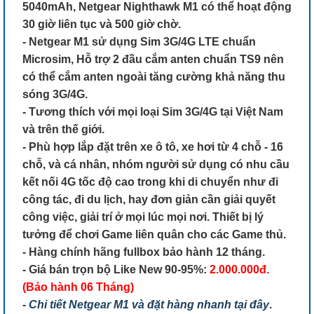
5040mAh, Netgear Nighthawk M1 có thể hoạt động
30 giờ liên tục và 500 giờ chờ.
- Netgear M1 sử dụng Sim 3G/4G LTE chuẩn
Microsim, Hỗ trợ 2 đầu cắm anten chuẩn TS9 nên
có thể cắm anten ngoài tăng cường khả năng thu
sóng 3G/4G.
- Tương thích với mọi loại Sim 3G/4G tại Việt Nam
và trên thế giới.
- Phù hợp lắp đặt trên xe ô tô, xe hơi từ 4 chỗ - 16
chỗ, và cá nhân, nhóm người sử dụng có nhu cầu
kết nối 4G tốc độ cao trong khi di chuyển như đi
công tác, đi du lịch, hay đơn giản cần giải quyết
công việc, giải trí ở mọi lúc mọi nơi. Thiết bị lý
tưởng để chơi Game liên quân cho các Game thủ.
- Hàng chính hãng fullbox bảo hành 12 tháng.
- Giá bán trọn bộ Like New 90-95%:
2.000.000đ.
(Bảo hành 06 Tháng)
-
Chi tiết Netgear M1 và đặt hàng nhanh tại đây
.