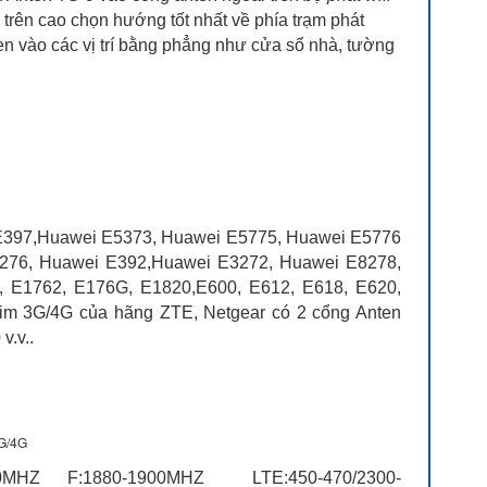
ể trên cao chọn hướng tốt nhất về phía trạm phát
en vào các vị trí bằng phẳng như cửa sổ nhà, tường
397,Huawei E5373, Huawei E5775, Huawei E5776
276, Huawei E392,Huawei E3272, Huawei E8278,
 E1762, E176G, E1820,E600, E612, E618, E620,
ừ sim 3G/4G của hãng ZTE, Netgear có 2 cổng Anten
v.v..
3G/4G
90MHZ F:1880-1900MHZ LTE:450-470/2300-