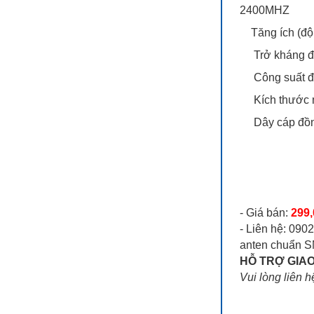
2400MHZ
Tăng ích (độ l
Trở kháng đầ
Công suất đị
Kích thước mặ
Dây cáp đồng t
- Giá bán:
299
- Liên hệ: 090
anten chuẩn S
HỖ TRỢ GIAO
Vui lòng liên h