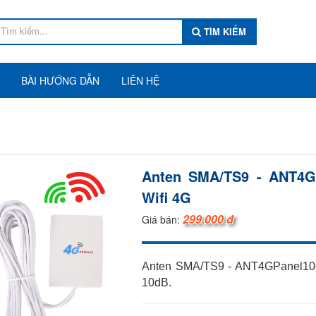
TÌM KIẾM
BÀI HƯỚNG DẪN
LIÊN HỆ
Anten SMA/TS9 - ANT4G
Wifi 4G
299.000 đ
Giá bán:
Anten SMA/TS9 - ANT4GPanel10d
10dB.