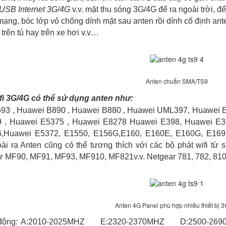
 USB Internet 3G/4G
v.v. mặt thu sóng 3G/4G để ra ngoài trời, đ
ạng, bóc lớp vỏ chống dính mặt sau anten rồi dính cố định ant
trên tủ hay trên xe hơi v.v…
Anten chuẩn SMA/TS9
ifi 3G/4G có thể sử dụng anten như:
, Huawei B890 , Huawei B880 , Huawei UML397, Huawei E
9 , Huawei E5375 , Huawei E8278 Huawei E398, Huawei E3
,Huawei E5372, E1550, E156G,E160, E160E, E160G, E169,
oài ra Anten cũng có thể tương thích với các bộ phát wifi t
 MF90, MF91, MF93, MF910, MF821v.v. Netgear 781, 782, 810 
Anten 4G Panel phù hợp nhiều thiết bị 
t động: A:2010-2025MHZ E:2320-2370MHZ D:2500-26