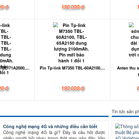
00 đ
190.000 đ
TBL-71A2000,...
Pin Tp-link M7350 TBL-60A2100,...
Anten thu 
00 đ
190.000 đ
Tin tức sản 
Công nghệ mạng 4G và những điều cần biết
Công nghệ mạng 4G là gì? Đây là câu hỏi được
nhiều người hỏi nhau trong thời gian gần đây. Vậy