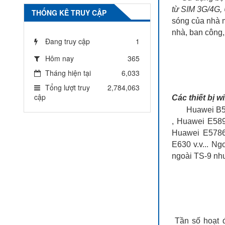
từ SIM 3G/4G,
THỐNG KÊ TRUY CẬP
sóng của nhà m
nhà, ban công, 
Đang truy cập
1
Hôm nay
365
Tháng hiện tại
6,033
Tổng lượt truy
2,784,063
cập
Các thiết bị w
Huawei B593 
, Huawei E58
Huawei E5786
E630 v.v... Ng
ngoài TS-9 như
Tần số hoạ