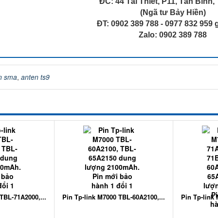
ĐC: 44 Tái Thiết, P11, Tân Bình
(Ngã tư Bảy Hiền)
ĐT: 0902 389 788 - 0977 832 959
Zalo: 0902 389 788
n sma
,
anten ts9
TBL-71A2000,...
Pin Tp-link M7000 TBL-60A2100,...
Pin Tp-link