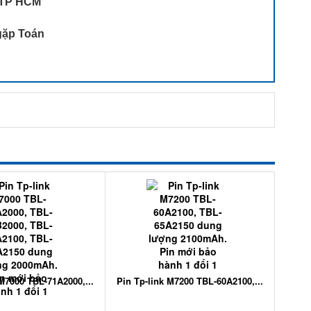
, TP HCM
 gặp Toán
 M7000 TBL-71A2000,...
Pin Tp-link M7200 TBL-60A2100,...