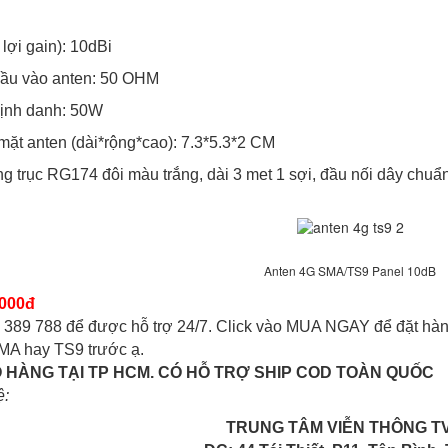
ợi gain): 10dBi
u vào anten: 50 OHM
nh danh: 50W
t anten (dài*rộng*cao): 7.3*5.3*2 CM
rục RG174 đôi màu trắng, dài 3 met 1 sợi, đầu nối dây chuẩn
Anten 4G SMA/TS9 Panel 10dB
,000đ
2 389 788 để được hỗ trợ 24/7. Click vào MUA NGAY để đặt hàng
MA hay TS9 trước ạ.
 HÀNG TẠI TP HCM. CÓ HỖ TRỢ SHIP COD TOÀN QUỐC
ệ:
TRUNG TÂM VIỄN THÔNG T