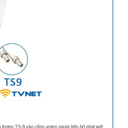
 Anten TS-9 vào cổng anten ngoài trên
bộ phát wifi