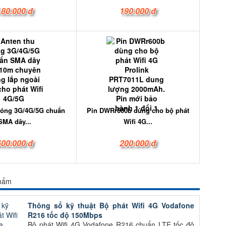
180.000 đ
190.000 đ
sóng 3G/4G/5G chuẩn
Pin DWRr600b dùng cho bộ phát
SMA dây...
Wifi 4G...
600.000 đ
200.000 đ
phẩm
Thông số kỹ thuật Bộ phát Wifi 4G Vodafone
R216 tốc độ 150Mbps
Bộ phát Wifi 4G Vodafone R216 chuẩn LTE tốc độ