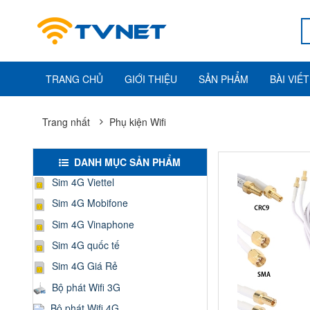
TRANG CHỦ
GIỚI THIỆU
SẢN PHẨM
BÀI VIẾT
Trang nhất
Phụ kiện Wifi
DANH MỤC SẢN PHẨM
Sim 4G Viettel
Sim 4G Mobifone
Sim 4G Vinaphone
Sim 4G quốc tế
Sim 4G Giá Rẻ
Bộ phát Wifi 3G
Bộ phát Wifi 4G