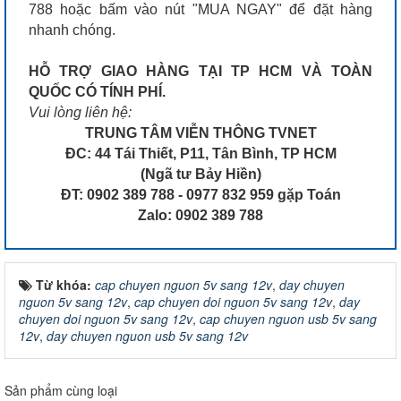
788 hoặc bấm vào nút "MUA NGAY" để đặt hàng
nhanh chóng.
HỖ TRỢ GIAO HÀNG TẠI TP HCM VÀ TOÀN
QUỐC CÓ TÍNH PHÍ.
Vui lòng liên hệ:
TRUNG TÂM VIỄN THÔNG TVNET
ĐC: 44 Tái Thiết, P11, Tân Bình, TP HCM
(Ngã tư Bảy Hiền)
ĐT: 0902 389 788 - 0977 832 959 gặp Toán
Zalo: 0902 389 788
Từ khóa:
cap chuyen nguon 5v sang 12v
,
day chuyen
nguon 5v sang 12v
,
cap chuyen doi nguon 5v sang 12v
,
day
chuyen doi nguon 5v sang 12v
,
cap chuyen nguon usb 5v sang
12v
,
day chuyen nguon usb 5v sang 12v
Sản phẩm cùng loại