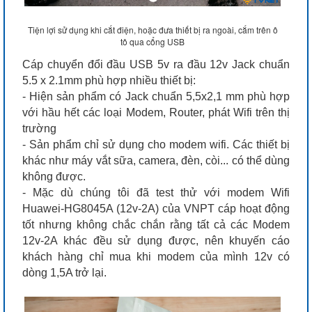
Tiện lợi sử dụng khi cắt điện, hoặc đưa thiết bị ra ngoài, cắm trên ô
tô qua cổng USB
Cáp chuyển đổi đầu USB 5v ra đầu 12v Jack chuẩn
5.5 x 2.1mm phù hợp nhiều thiết bị:
- Hiện sản phẩm có Jack chuẩn 5,5x2,1 mm phù hợp
với hầu hết các loại Modem, Router, phát Wifi trên thị
trường
- Sản phẩm chỉ sử dụng cho modem wifi. Các thiết bị
khác như máy vắt sữa, camera, đèn, còi... có thể dùng
không được.
- Mặc dù chúng tôi đã test thử với modem Wifi
Huawei-HG8045A (12v-2A) của VNPT cáp hoạt động
tốt nhưng không chắc chắn rằng tất cả các Modem
12v-2A khác đều sử dụng được, nên khuyến cáo
khách hàng chỉ mua khi modem của mình 12v có
dòng 1,5A trở lại.