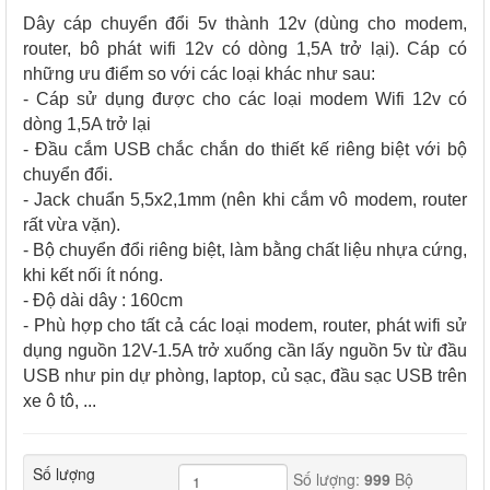
Dây cáp chuyển đổi 5v thành 12v (dùng cho modem,
router, bô phát wifi 12v có dòng 1,5A trở lại). Cáp có
những ưu điểm so với các loại khác như sau:
- Cáp sử dụng được cho các loại modem Wifi 12v có
dòng 1,5A trở lại
- Đầu cắm USB chắc chắn do thiết kế riêng biệt với bộ
chuyển đổi.
- Jack chuẩn 5,5x2,1mm (nên khi cắm vô modem, router
rất vừa vặn).
- Bộ chuyển đổi riêng biệt, làm bằng chất liệu nhựa cứng,
khi kết nối ít nóng.
- Độ dài dây : 160cm
- Phù hợp cho tất cả các loại modem, router, phát wifi sử
dụng nguồn 12V-1.5A trở xuống cần lấy nguồn 5v từ đầu
USB như pin dự phòng, laptop, củ sạc, đầu sạc USB trên
xe ô tô, ...
Số lượng
Số lượng:
999
Bộ