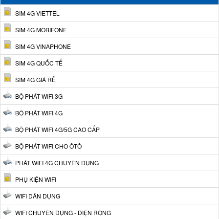
SIM 4G VIETTEL
SIM 4G MOBIFONE
SIM 4G VINAPHONE
SIM 4G QUỐC TẾ
SIM 4G GIÁ RẺ
BỘ PHÁT WIFI 3G
BỘ PHÁT WIFI 4G
BỘ PHÁT WIFI 4G/5G CAO CẤP
BỘ PHÁT WIFI CHO ÔTÔ
PHÁT WIFI 4G CHUYÊN DỤNG
PHỤ KIỆN WIFI
WIFI DÂN DỤNG
WIFI CHUYÊN DỤNG - DIỆN RỘNG