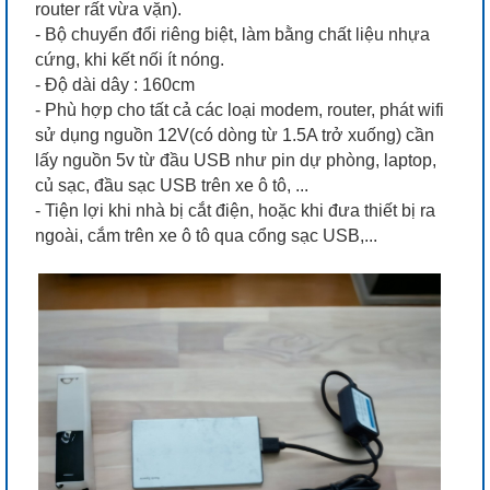
router rất vừa vặn).
- Bộ chuyển đổi riêng biệt, làm bằng chất liệu nhựa
cứng, khi kết nối ít nóng.
- Độ dài dây : 160cm
- Phù hợp cho tất cả các loại modem, router, phát wifi
sử dụng nguồn 12V(có dòng từ 1.5A trở xuống) cần
lấy nguồn 5v từ đầu USB như pin dự phòng, laptop,
củ sạc, đầu sạc USB trên xe ô tô, ...
- Tiện lợi khi nhà bị cắt điện, hoặc khi đưa thiết bị ra
ngoài, cắm trên xe ô tô qua cổng sạc USB,...