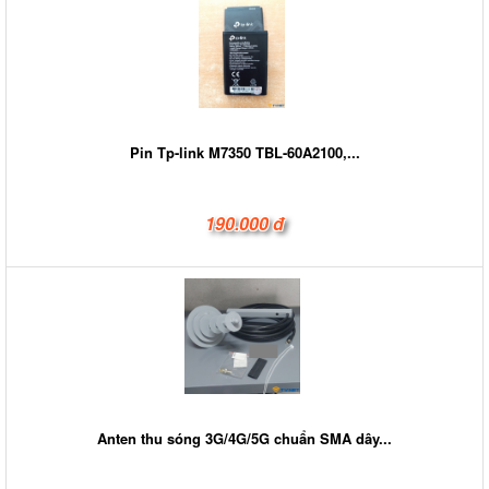
Pin Tp-link M7350 TBL-60A2100,...
190.000 đ
Anten thu sóng 3G/4G/5G chuẩn SMA dây...