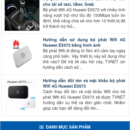
cho tài xế taxi, Uber, Grab
Bộ phát Wifi 4G Huawei E5573 với nhiều tính
năng vượt trội như tốc độ 150Mbps luôn ôn
định, khả năng chia sẻ cho hơn 10 thiết bị đã
trở thành trợ thủ...
Hướng dẫn sử dụng bộ phát Wifi 4G
Huawei E5573 bằng hình ảnh
Bộ phát Wifi di động từ Sim 4G cầm tay ngày
càng phổ biến. Vậy thiết bị này sử dụng như
thế nào? Để trả lời câu hỏi này, TVNET xin
hướng dẫn cách sử...
Hướng dẫn đổi tên và mật khẩu bộ phát
Wifi 4G Huawei E5573
Cách thay đổi tên và mật khẩu Wifi cho bộ
phát Wifi 4G Huawei E5573 sẽ được TVNET
hướng dẫn cụ thể và đơn giản nhất. Nhắm
giúp các bạn dễ dàng đổi tên...
DANH MỤC SẢN PHẨM