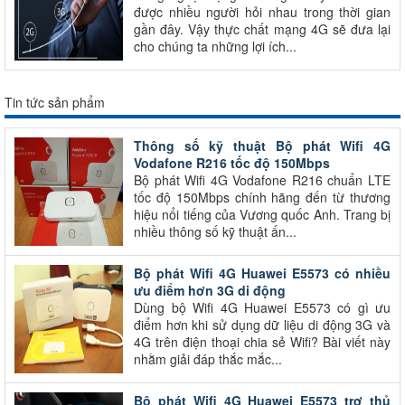
được nhiều người hỏi nhau trong thời gian
gần đây. Vậy thực chất mạng 4G sẽ đưa lại
cho chúng ta những lợi ích...
Tin tức sản phẩm
Thông số kỹ thuật Bộ phát Wifi 4G
Vodafone R216 tốc độ 150Mbps
Bộ phát Wifi 4G Vodafone R216 chuẩn LTE
tốc độ 150Mbps chính hãng đến từ thương
hiệu nổi tiếng của Vương quốc Anh. Trang bị
nhiều thông số kỹ thuật ấn...
Bộ phát Wifi 4G Huawei E5573 có nhiều
ưu điểm hơn 3G di động
Dùng bộ Wifi 4G Huawei E5573 có gì ưu
điểm hơn khi sử dụng dữ liệu di động 3G và
4G trên điện thoại chia sẻ Wifi? Bài viết này
nhằm giải đáp thắc mắc...
Bộ phát Wifi 4G Huawei E5573 trợ thủ