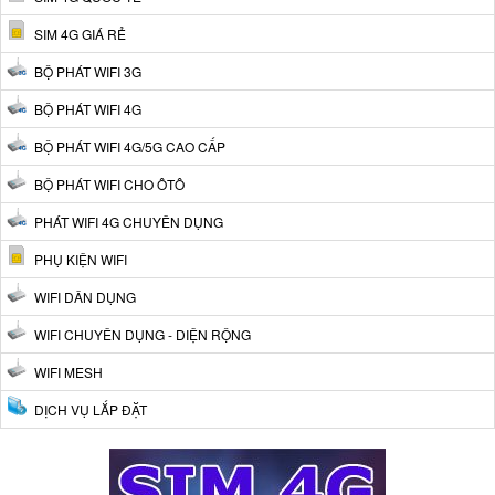
SIM 4G GIÁ RẺ
BỘ PHÁT WIFI 3G
BỘ PHÁT WIFI 4G
BỘ PHÁT WIFI 4G/5G CAO CẤP
BỘ PHÁT WIFI CHO ÔTÔ
PHÁT WIFI 4G CHUYÊN DỤNG
PHỤ KIỆN WIFI
WIFI DÂN DỤNG
WIFI CHUYÊN DỤNG - DIỆN RỘNG
WIFI MESH
DỊCH VỤ LẮP ĐẶT