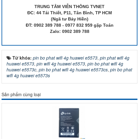
TRUNG TÂM VIỄN THÔNG TVNET
ĐC: 44 Tái Thiết, P11, Tân Bình, TP HCM
(Ngã tư Bảy Hiền)
ĐT: 0902 389 788 - 0977 832 959 gặp Toán
Zalo: 0902 389 788
Từ khóa:
pin bo phat wifi 4g huawei e5573
,
pin phat wifi 4g
huawei e5573
,
pin wifi 4g huawei e5573
,
pin bo phat wifi 4g
huawei e5573c
,
pin bo phat wifi 4g huawei e5573cs
,
pin bo phat
wifi 4g huawei e5573s
Sản phẩm cùng loại