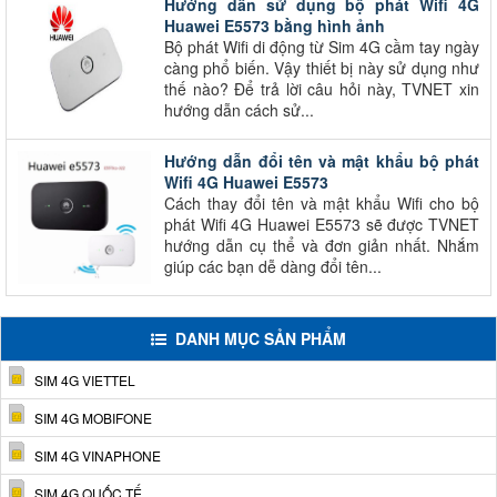
Hướng dẫn sử dụng bộ phát Wifi 4G
Huawei E5573 bằng hình ảnh
Bộ phát Wifi di động từ Sim 4G cầm tay ngày
càng phổ biến. Vậy thiết bị này sử dụng như
thế nào? Để trả lời câu hỏi này, TVNET xin
hướng dẫn cách sử...
Hướng dẫn đổi tên và mật khẩu bộ phát
Wifi 4G Huawei E5573
Cách thay đổi tên và mật khẩu Wifi cho bộ
phát Wifi 4G Huawei E5573 sẽ được TVNET
hướng dẫn cụ thể và đơn giản nhất. Nhắm
giúp các bạn dễ dàng đổi tên...
DANH MỤC SẢN PHẨM
SIM 4G VIETTEL
SIM 4G MOBIFONE
SIM 4G VINAPHONE
SIM 4G QUỐC TẾ