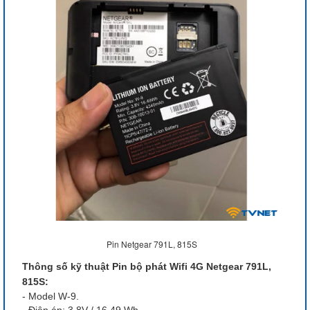
Pin Netgear 791L, 815S
Thông số kỹ thuật Pin bộ phát Wifi 4G Netgear 791L,
815S:
- Model W-9.
- Điện áp: 3.8V / 16.49 Wh