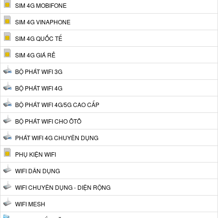
SIM 4G MOBIFONE
SIM 4G VINAPHONE
SIM 4G QUỐC TẾ
SIM 4G GIÁ RẺ
BỘ PHÁT WIFI 3G
BỘ PHÁT WIFI 4G
BỘ PHÁT WIFI 4G/5G CAO CẤP
BỘ PHÁT WIFI CHO ÔTÔ
PHÁT WIFI 4G CHUYÊN DỤNG
PHỤ KIỆN WIFI
WIFI DÂN DỤNG
WIFI CHUYÊN DỤNG - DIỆN RỘNG
WIFI MESH