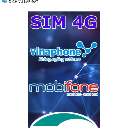
DỊCH VỤ LẮP ĐẶT