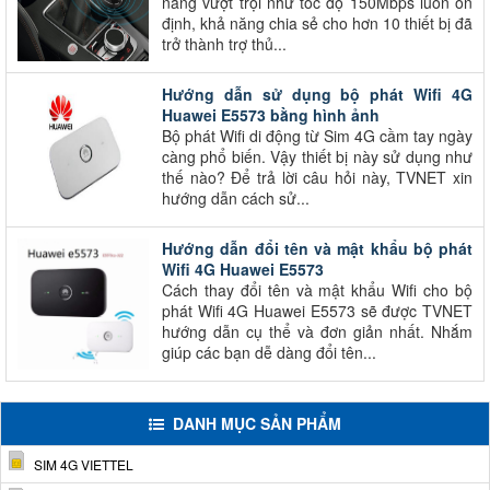
năng vượt trội như tốc độ 150Mbps luôn ôn
định, khả năng chia sẻ cho hơn 10 thiết bị đã
trở thành trợ thủ...
Hướng dẫn sử dụng bộ phát Wifi 4G
Huawei E5573 bằng hình ảnh
Bộ phát Wifi di động từ Sim 4G cầm tay ngày
càng phổ biến. Vậy thiết bị này sử dụng như
thế nào? Để trả lời câu hỏi này, TVNET xin
hướng dẫn cách sử...
Hướng dẫn đổi tên và mật khẩu bộ phát
Wifi 4G Huawei E5573
Cách thay đổi tên và mật khẩu Wifi cho bộ
phát Wifi 4G Huawei E5573 sẽ được TVNET
hướng dẫn cụ thể và đơn giản nhất. Nhắm
giúp các bạn dễ dàng đổi tên...
DANH MỤC SẢN PHẨM
SIM 4G VIETTEL