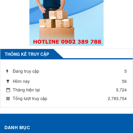
THỐNG KÊ TRUY CẬP
Đang truy cập
5
Hôm nay
56
Tháng hiện tại
5,724
Tổng lượt truy cập
2,783,754
DANH MỤC