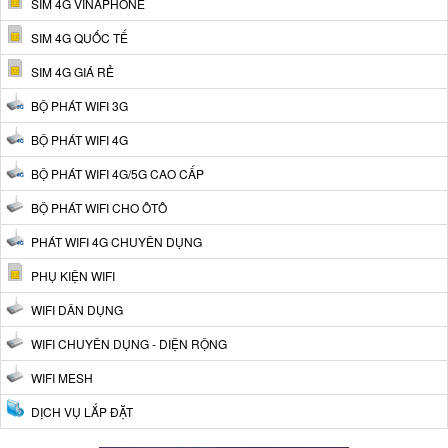
SIM 4G VINAPHONE
SIM 4G QUỐC TẾ
SIM 4G GIÁ RẺ
BỘ PHÁT WIFI 3G
BỘ PHÁT WIFI 4G
BỘ PHÁT WIFI 4G/5G CAO CẤP
BỘ PHÁT WIFI CHO ÔTÔ
PHÁT WIFI 4G CHUYÊN DỤNG
PHỤ KIỆN WIFI
WIFI DÂN DỤNG
WIFI CHUYÊN DỤNG - DIỆN RỘNG
WIFI MESH
DỊCH VỤ LẮP ĐẶT