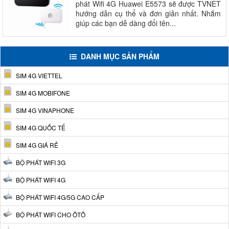
phát Wifi 4G Huawei E5573 sẽ được TVNET
hướng dẫn cụ thể và đơn giản nhất. Nhắm
giúp các bạn dễ dàng đổi tên...
DANH MỤC SẢN PHẨM
SIM 4G VIETTEL
SIM 4G MOBIFONE
SIM 4G VINAPHONE
SIM 4G QUỐC TẾ
SIM 4G GIÁ RẺ
BỘ PHÁT WIFI 3G
BỘ PHÁT WIFI 4G
BỘ PHÁT WIFI 4G/5G CAO CẤP
BỘ PHÁT WIFI CHO ÔTÔ