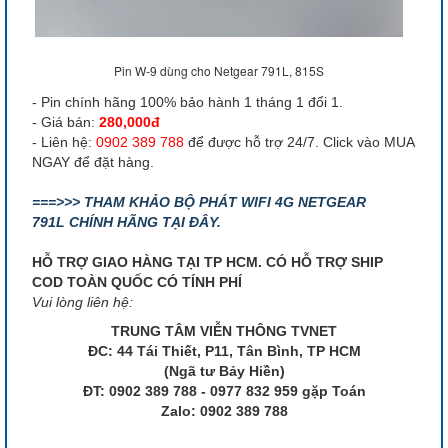
Pin W-9 dùng cho Netgear 791L, 815S
- Pin chính hãng 100% bảo hành 1 tháng 1 đổi 1.
- Giá bán:
280,000đ
- Liên hệ:
0902 389 788
để được hỗ trợ 24/7. Click vào MUA
NGAY để đặt hàng.
===>>> THAM KHẢO BỘ PHÁT WIFI 4G NETGEAR
791L CHÍNH HÃNG TẠI ĐÂY.
HỖ TRỢ GIAO HÀNG TẠI TP HCM. CÓ HỖ TRỢ SHIP
COD TOÀN QUỐC CÓ TÍNH PHÍ
Vui lòng liên hệ:
TRUNG TÂM VIỄN THÔNG TVNET
ĐC: 44 Tái Thiết, P11, Tân Bình, TP HCM
(Ngã tư Bảy Hiền)
ĐT: 0902 389 788 - 0977 832 959 gặp Toán
Zalo: 0902 389 788