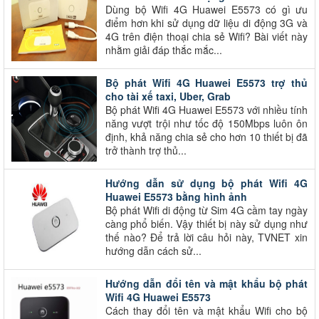
Dùng bộ Wifi 4G Huawei E5573 có gì ưu
điểm hơn khi sử dụng dữ liệu di động 3G và
4G trên điện thoại chia sẻ Wifi? Bài viết này
nhằm giải đáp thắc mắc...
Bộ phát Wifi 4G Huawei E5573 trợ thủ
cho tài xế taxi, Uber, Grab
Bộ phát Wifi 4G Huawei E5573 với nhiều tính
năng vượt trội như tốc độ 150Mbps luôn ôn
định, khả năng chia sẻ cho hơn 10 thiết bị đã
trở thành trợ thủ...
Hướng dẫn sử dụng bộ phát Wifi 4G
Huawei E5573 bằng hình ảnh
Bộ phát Wifi di động từ Sim 4G cầm tay ngày
càng phổ biến. Vậy thiết bị này sử dụng như
thế nào? Để trả lời câu hỏi này, TVNET xin
hướng dẫn cách sử...
Hướng dẫn đổi tên và mật khẩu bộ phát
Wifi 4G Huawei E5573
Cách thay đổi tên và mật khẩu Wifi cho bộ