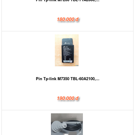
180.000 đ
Pin Tp-link M7350 TBL-60A2100,...
190.000 đ