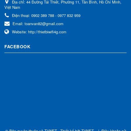
Địa chỉ:
44 Đường Tái Thiết, Phường 11, Tân Bình, Hồ Chí Minh,
Việt Nam
Điện thoại:
0902 389 788 - 0977 832 959
Email:
toanvan82@gmail.com
Website:
http://thietbiwifi4g.com
FACEBOOK
© Bản quyền thuộc về
TVNET
.
Thiết kế bởi
TVNET
.
|
Điều khoản sử