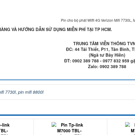
Pin cho bộ phát Wiffi 4G Verizon Mifi 7730L, 
HÀNG VÀ HƯỚNG DẪN SỬ DỤNG MIỄN PHÍ TẠI TP HCM.
TRUNG TÂM VIỄN THÔNG TV
ĐC: 44 Tái Thiết, P11, Tân Bình,
(Ngã tư Bảy Hiền)
ĐT: 0902 389 788 - 0977 832 959 g
Zalo: 0902 389 788
ifi 7730l
,
pin mifi 8800l