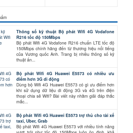
phẩm
Thông số kỹ thuật Bộ phát Wifi 4G Vodafone
R216 tốc độ 150Mbps
Bộ phát Wifi 4G Vodafone R216 chuẩn LTE tốc độ
150Mbps chính hãng đến từ thương hiệu nổi tiếng
của Vương quốc Anh. Trang bị nhiều thông số kỹ
thuật ấn...
Bộ phát Wifi 4G Huawei E5573 có nhiều ưu
điểm hơn 3G di động
Dùng bộ Wifi 4G Huawei E5573 có gì ưu điểm hơn
khi sử dụng dữ liệu di động 3G và 4G trên điện
thoại chia sẻ Wifi? Bài viết này nhằm giải đáp thắc
mắc...
Bộ phát Wifi 4G Huawei E5573 trợ thủ cho tài xế
taxi, Uber, Grab
Bộ phát Wifi 4G Huawei E5573 với nhiều tính năng
vượt trội như tốc độ 150Mbps luôn ôn định, khả