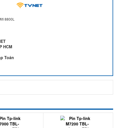
Mifi 8800L
NET
 TP HCM
ặp Toán