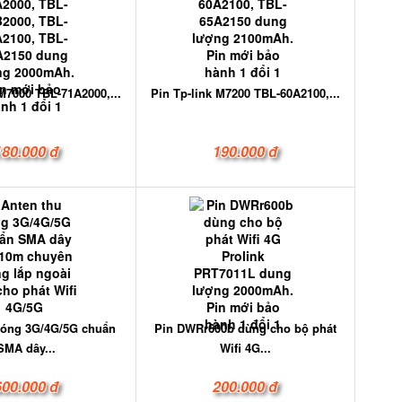
 M7000 TBL-71A2000,...
Pin Tp-link M7200 TBL-60A2100,...
180.000 đ
190.000 đ
sóng 3G/4G/5G chuẩn
Pin DWRr600b dùng cho bộ phát
SMA dây...
Wifi 4G...
600.000 đ
200.000 đ