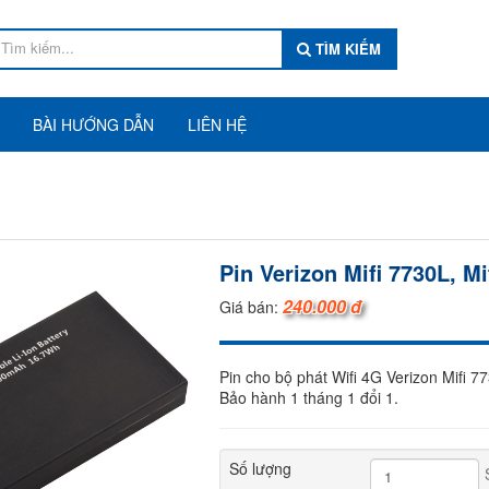
TÌM KIẾM
BÀI HƯỚNG DẪN
LIÊN HỆ
Pin Verizon Mifi 7730L, 
240.000 đ
Giá bán:
Pin cho bộ phát Wifi 4G Verizon Mifi 
Bảo hành 1 tháng 1 đổi 1.
Số lượng