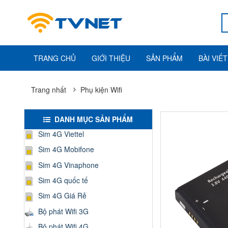
TRANG CHỦ
GIỚI THIỆU
SẢN PHẨM
BÀI VIẾT
Trang nhất
Phụ kiện Wifi
DANH MỤC SẢN PHẨM
Sim 4G Viettel
Sim 4G Mobifone
Sim 4G Vinaphone
Sim 4G quốc tế
Sim 4G Giá Rẻ
Bộ phát Wifi 3G
Bộ phát Wifi 4G