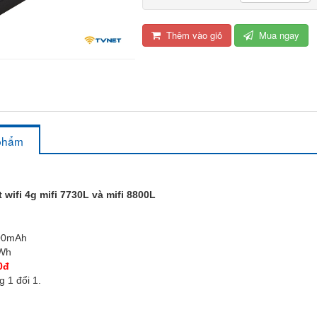
Thêm vào giỏ
Mua ngay
 phẩm
 wifi 4g mifi 7730L và mifi 8800L
00mAh
7Wh
0đ
 1 đổi 1.