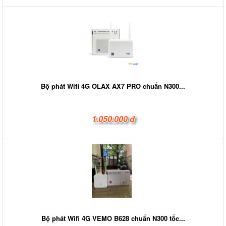
Bộ phát Wifi 4G OLAX AX7 PRO chuẩn N300...
1.050.000 đ
Bộ phát Wifi 4G VEMO B628 chuẩn N300 tốc...