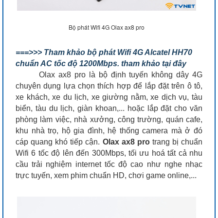
Bộ phát Wifi 4G Olax ax8 pro
===>>> Tham khảo bộ phát Wifi 4G Alcatel HH70
chuẩn AC tốc độ 1200Mbps. tham khảo tại đây
Olax ax8 pro là bộ định tuyến không dây 4G
chuyên dụng lựa chọn thích hợp để lắp đặt trên ô tô,
xe khách, xe du lịch, xe giường nằm, xe dịch vụ, tàu
biển, tàu du lịch, giàn khoan,... hoặc lắp đặt cho văn
phòng làm việc, nhà xưởng, công trường, quán cafe,
khu nhà trọ, hộ gia đình, hệ thống camera mà ở đó
cáp quang khó tiếp cận.
Olax ax8 pro
trang bị chuẩn
Wifi 6 tốc độ lên đến 300Mbps, tối ưu hoá tất cả nhu
cầu trải nghiệm internet tốc độ cao như nghe nhạc
trực tuyến, xem phim chuẩn HD, chơi game online,...