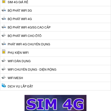
SIM 4G GIÁ RẺ
BỘ PHÁT WIFI 3G
BỘ PHÁT WIFI 4G
BỘ PHÁT WIFI 4G/5G CAO CẤP
BỘ PHÁT WIFI CHO ÔTÔ
PHÁT WIFI 4G CHUYÊN DỤNG
PHỤ KIỆN WIFI
WIFI DÂN DỤNG
WIFI CHUYÊN DỤNG - DIỆN RỘNG
WIFI MESH
DỊCH VỤ LẮP ĐẶT