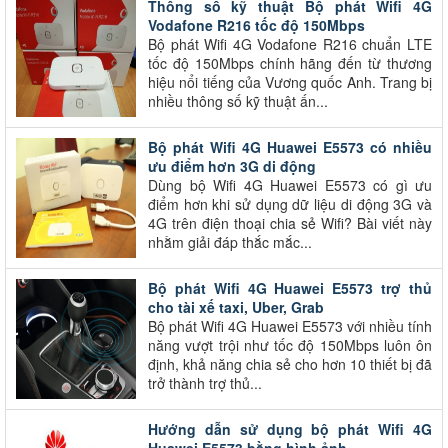
Thông số kỹ thuật Bộ phát Wifi 4G
Vodafone R216 tốc độ 150Mbps
Bộ phát Wifi 4G Vodafone R216 chuẩn LTE
tốc độ 150Mbps chính hãng đến từ thương
hiệu nổi tiếng của Vương quốc Anh. Trang bị
nhiều thông số kỹ thuật ấn...
Bộ phát Wifi 4G Huawei E5573 có nhiều
ưu điểm hơn 3G di động
Dùng bộ Wifi 4G Huawei E5573 có gì ưu
điểm hơn khi sử dụng dữ liệu di động 3G và
4G trên điện thoại chia sẻ Wifi? Bài viết này
nhằm giải đáp thắc mắc...
Bộ phát Wifi 4G Huawei E5573 trợ thủ
cho tài xế taxi, Uber, Grab
Bộ phát Wifi 4G Huawei E5573 với nhiều tính
năng vượt trội như tốc độ 150Mbps luôn ôn
định, khả năng chia sẻ cho hơn 10 thiết bị đã
trở thành trợ thủ...
Hướng dẫn sử dụng bộ phát Wifi 4G