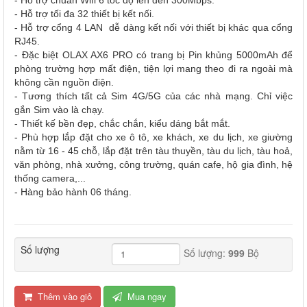
- Hỗ trợ tối đa 32 thiết bị kết nối.
- Hỗ trợ cổng 4 LAN dễ dàng kết nối với thiết bị khác qua cổng
RJ45.
- Đặc biệt OLAX AX6 PRO có trang bị Pin khủng 5000mAh để
phòng trường hợp mất điện, tiện lợi mang theo đi ra ngoài mà
không cần nguồn điện.
- Tương thích tất cả Sim 4G/5G của các nhà mạng. Chỉ việc
gắn Sim vào là chạy.
- Thiết kế bền đẹp, chắc chắn, kiểu dáng bắt mắt.
- Phù hợp lắp đặt cho xe ô tô, xe khách, xe du lịch, xe giường
nằm từ 16 - 45 chỗ, lắp đặt trên tàu thuyền, tàu du lịch, tàu hoả,
văn phòng, nhà xưởng, công trường, quán cafe, hộ gia đình, hệ
thống camera,...
- Hàng bảo hành 06 tháng.
Số lượng
Số lượng:
999
Bộ
Thêm vào giỏ
Mua ngay