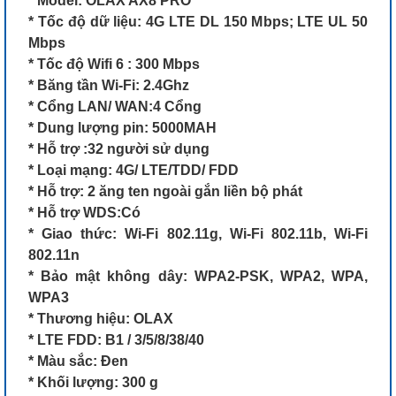
* Model: OLAX AX8 PRO
* Tốc độ dữ liệu: 4G LTE DL 150 Mbps; LTE UL 50
Mbps
* Tốc độ Wifi 6 : 300 Mbps
* Băng tần Wi-Fi: 2.4Ghz
* Cổng LAN/ WAN:4 Cổng
* Dung lượng pin: 5000MAH
* Hỗ trợ :32 người sử dụng
* Loại mạng: 4G/ LTE/TDD/ FDD
* Hỗ trợ: 2 ăng ten ngoài gắn liền bộ phát
* Hỗ trợ WDS:Có
* Giao thức: Wi-Fi 802.11g, Wi-Fi 802.11b, Wi-Fi
802.11n
* Bảo mật không dây: WPA2-PSK, WPA2, WPA,
WPA3
* Thương hiệu: OLAX
* LTE FDD: B1 / 3/5/8/38/40
* Màu sắc: Đen
* Khối lượng: 300 g