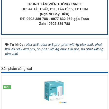
TRUNG TÂM VIỄN THÔNG TVNET
ĐC: 44 Tái Thiết, P11, Tân Bình, TP HCM
(Ngã tư Bảy Hiền)
ĐT: 0902 389 788 - 0977 832 959 gặp Toán
Zalo: 0902 389 788
Từ khóa:
olax ax8
,
olax ax8 pro
,
phat wifi 4g olax ax8
,
phat
wifi 4g olax ax8 pro
,
bo phat wifi 4g olax ax8 pro
,
bo phat wifi 4g
olax ax6
Sản phẩm cùng loại
MỚI