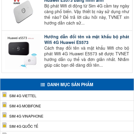
Huawei E5573 bằng hình ảnh
Bộ phát Wifi di động từ Sim 4G cầm tay ngày
càng phổ biến. Vậy thiết bị này sử dụng như
thế nào? Để trả lời câu hỏi này, TVNET xin
hướng dẫn cách sử...
Hướng dẫn đổi tên và mật khẩu bộ phát
Wifi 4G Huawei E5573
Cách thay đổi tên và mật khẩu Wifi cho bộ
phát Wifi 4G Huawei E5573 sẽ được TVNET
hướng dẫn cụ thể và đơn giản nhất. Nhắm
giúp các bạn dễ dàng đổi tên...
DANH MỤC SẢN PHẨM
SIM 4G VIETTEL
SIM 4G MOBIFONE
SIM 4G VINAPHONE
SIM 4G QUỐC TẾ