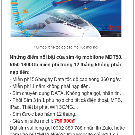
4G mobifone tốc độ cao mọi lúc mọi nơi
Những điểm nổi bật của sim 4g mobifone MDT50,
fd50 1800Gb miễn phí trong 12 tháng không phải
nạp tiền:
- Miễn phí 5Gb/ngày Data tốc độ cao trong 360 ngày.
- Miễn phí 1 năm không phải nạp tiền.
- Sim chuyên dụng DATA. Không nghe gọi, nhắn tin.
- Phôi Sim 3 in 1 phù hợp cho tất cả điện thoại, MTB,
iPad, Thiết bị phát Wifi 3G/4G,...
- Sim được bảo hành 12 tháng.
- Giá sim siêu rẻ chỉ:
750,000đ
Đặt sim vui lòng gọi 0902 389 788 nhắn tin Zalo, hoặc
bấm vào nút "MUA NGAY" trên website chỉ với 1 cú