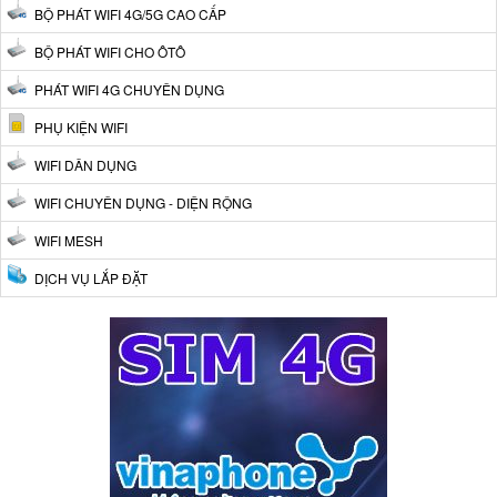
BỘ PHÁT WIFI 4G/5G CAO CẤP
BỘ PHÁT WIFI CHO ÔTÔ
PHÁT WIFI 4G CHUYÊN DỤNG
PHỤ KIỆN WIFI
WIFI DÂN DỤNG
WIFI CHUYÊN DỤNG - DIỆN RỘNG
WIFI MESH
DỊCH VỤ LẮP ĐẶT