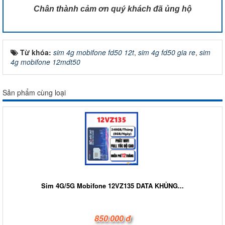
Chân thành cảm ơn quý khách đã ủng hộ
Từ khóa:
sim 4g mobifone fd50 12t
,
sim 4g fd50 gia re
,
sim
4g mobifone 12mdt50
Sản phẩm cùng loại
Sim 4G/5G Mobifone 12VZ135 DATA KHỦNG...
850.000 đ