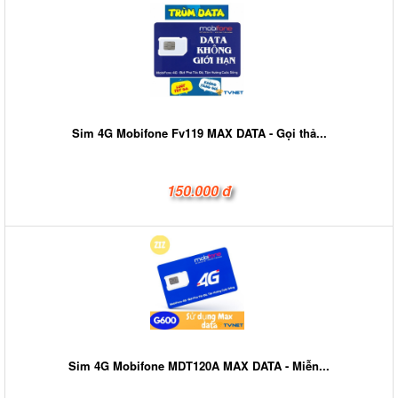
Sim 4G Mobifone Fv119 MAX DATA - Gọi thả...
150.000 đ
Sim 4G Mobifone MDT120A MAX DATA - Miễn...