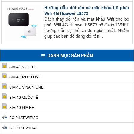
Hướng dẫn đổi tên và mật khẩu bộ phát
Wifi 4G Huawei E5573
Cách thay đổi tên và mật khẩu Wifi cho bộ
phát Wifi 4G Huawei E5573 sẽ được TVNET
hướng dẫn cụ thể và đơn giản nhất. Nhắm
giúp các bạn dễ dàng đổi tên...
DANH MỤC SẢN PHẨM
SIM 4G VIETTEL
SIM 4G MOBIFONE
SIM 4G VINAPHONE
SIM 4G QUỐC TẾ
SIM 4G GIÁ RẺ
BỘ PHÁT WIFI 3G
BỘ PHÁT WIFI 4G