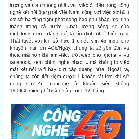
tưởng và ưa chuộng nhất, với việc đi đầu trong công
nghệ kết nối 3g/4g tại Việt Nam, cộng với việc sở hữu
cơ sở hạ tầng trạm phát sóng bao phủ khắp mọi tỉnh
thành trong cả nước. Chất lượng sóng 4g của
mobifone được đánh giá là ổn định nhất hiện nay.
Thật tuyệt vời khi sở hữu 1 chiếc sim 4g mobifone
khuyến mại lớn 4Gb/Ngày, chúng ta sẽ yên tâm và
thoải mái hơn khi làm việc, lướt web, chơi game, vi vu
facebook, xem phim, nghe nhạc ... mà không lo việc
mất kết nối wifi hay đứt cáp quang nữa. Ngoài ra,
chúng ta còn tiết kiệm được 1 khoản rất lớn khi sử
dụng sim 4g mobifone tài khoản siêu khủng
1800Gb miễn phí hoàn toàn trong 12 tháng.