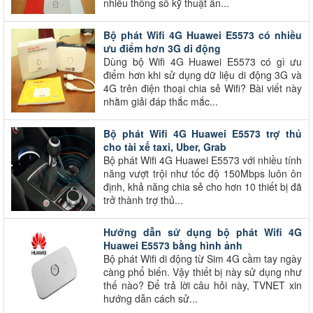
nhiều thông số kỹ thuật ấn...
Bộ phát Wifi 4G Huawei E5573 có nhiều
ưu điểm hơn 3G di động
Dùng bộ Wifi 4G Huawei E5573 có gì ưu
điểm hơn khi sử dụng dữ liệu di động 3G và
4G trên điện thoại chia sẻ Wifi? Bài viết này
nhằm giải đáp thắc mắc...
Bộ phát Wifi 4G Huawei E5573 trợ thủ
cho tài xế taxi, Uber, Grab
Bộ phát Wifi 4G Huawei E5573 với nhiều tính
năng vượt trội như tốc độ 150Mbps luôn ôn
định, khả năng chia sẻ cho hơn 10 thiết bị đã
trở thành trợ thủ...
Hướng dẫn sử dụng bộ phát Wifi 4G
Huawei E5573 bằng hình ảnh
Bộ phát Wifi di động từ Sim 4G cầm tay ngày
càng phổ biến. Vậy thiết bị này sử dụng như
thế nào? Để trả lời câu hỏi này, TVNET xin
hướng dẫn cách sử...