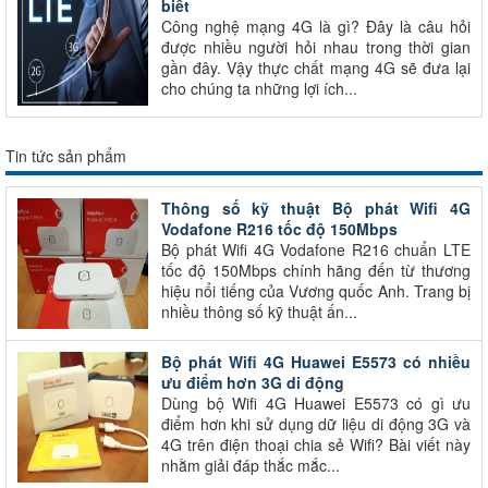
biết
Công nghệ mạng 4G là gì? Đây là câu hỏi
được nhiều người hỏi nhau trong thời gian
gần đây. Vậy thực chất mạng 4G sẽ đưa lại
cho chúng ta những lợi ích...
Tin tức sản phẩm
Thông số kỹ thuật Bộ phát Wifi 4G
Vodafone R216 tốc độ 150Mbps
Bộ phát Wifi 4G Vodafone R216 chuẩn LTE
tốc độ 150Mbps chính hãng đến từ thương
hiệu nổi tiếng của Vương quốc Anh. Trang bị
nhiều thông số kỹ thuật ấn...
Bộ phát Wifi 4G Huawei E5573 có nhiều
ưu điểm hơn 3G di động
Dùng bộ Wifi 4G Huawei E5573 có gì ưu
điểm hơn khi sử dụng dữ liệu di động 3G và
4G trên điện thoại chia sẻ Wifi? Bài viết này
nhằm giải đáp thắc mắc...