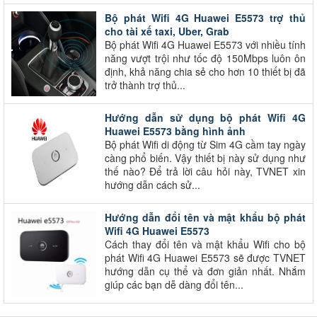
Bộ phát Wifi 4G Huawei E5573 trợ thủ
cho tài xế taxi, Uber, Grab
Bộ phát Wifi 4G Huawei E5573 với nhiều tính
năng vượt trội như tốc độ 150Mbps luôn ôn
định, khả năng chia sẻ cho hơn 10 thiết bị đã
trở thành trợ thủ...
Hướng dẫn sử dụng bộ phát Wifi 4G
Huawei E5573 bằng hình ảnh
Bộ phát Wifi di động từ Sim 4G cầm tay ngày
càng phổ biến. Vậy thiết bị này sử dụng như
thế nào? Để trả lời câu hỏi này, TVNET xin
hướng dẫn cách sử...
Hướng dẫn đổi tên và mật khẩu bộ phát
Wifi 4G Huawei E5573
Cách thay đổi tên và mật khẩu Wifi cho bộ
phát Wifi 4G Huawei E5573 sẽ được TVNET
hướng dẫn cụ thể và đơn giản nhất. Nhắm
giúp các bạn dễ dàng đổi tên...