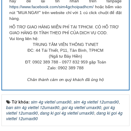
hay để lại tin nhắn trên fanpage
https://www.facebook.com/sim4gchoipadhcm/
hoặc bấm vào
nút "MUA NGAY" trên website chỉ với 1 cú click chuột để đặt
hàng.
HỖ TRỢ GIAO HÀNG MIỄN PHÍ TẠI TPHCM. CÓ HỖ TRỢ
GIAO HÀNG ĐI TỈNH THEO PHÍ CỦA DỊCH VỤ COD.
Vui lòng liên hệ:
TRUNG TÂM VIÊN THÔNG TVNET
ĐC: 44 Tái Thiết, P11, Tân Bình, TPHCM
(Ngã tư Bảy Hiền)
ĐT: 0902 389 788 - 0977 832 959 gặp Toán
Zalo: 0902 389 788
Chân thành cảm ơn quý khách đã ủng hộ
Từ khóa:
sim 4g viettel umax90
,
sim 4g viettel 12umax90
,
ban sim 4g viettel 12umax90
,
goi 4g viettel umax90
,
goi 4g
viettel 12umax90
,
dang ki goi 4g viettel umax90
,
dang ki goi 4g
viettel 12umax90