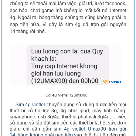
chúng ta sẽ thoải mái làm việc, giải trí, lướt facebook,
đọc báo, chơi game mà không lo mất kết nối internet
4g. Ngoài ra, hàng tháng chúng ta cũng không phải lo
nạp tiền nữa, vì đây là sim 4g đã trọn gói nguyên
14 tháng rồi nhé.
Gói 4G Viettel 12Umax90
Sim 4g viettel
chuyên dụng sử dụng được trên mọi
thiết bị có hỗ trợ 3g, 4g như ipad, máy tính bảng,
smartphone, usb 3g/4g, thiết bị phát wifi 3g/4g, ... việc
sử dụng và lắp đặt sim trên các thiết bị là hết sức đơn
giản, chỉ cần gắn
sim 4g viettel Umax90 trọn gói
14 tháng không phải nạp tiền
vào thiết bị, tiếp đến mở