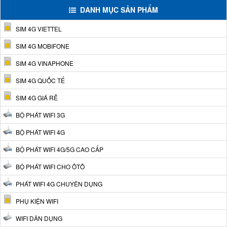
DANH MỤC SẢN PHẨM
SIM 4G VIETTEL
SIM 4G MOBIFONE
SIM 4G VINAPHONE
SIM 4G QUỐC TẾ
SIM 4G GIÁ RẺ
BỘ PHÁT WIFI 3G
BỘ PHÁT WIFI 4G
BỘ PHÁT WIFI 4G/5G CAO CẤP
BỘ PHÁT WIFI CHO ÔTÔ
PHÁT WIFI 4G CHUYÊN DỤNG
PHỤ KIỆN WIFI
WIFI DÂN DỤNG