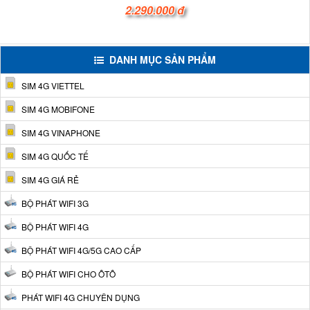
2.290.000 đ
DANH MỤC SẢN PHẨM
SIM 4G VIETTEL
SIM 4G MOBIFONE
SIM 4G VINAPHONE
SIM 4G QUỐC TẾ
SIM 4G GIÁ RẺ
BỘ PHÁT WIFI 3G
BỘ PHÁT WIFI 4G
BỘ PHÁT WIFI 4G/5G CAO CẤP
BỘ PHÁT WIFI CHO ÔTÔ
PHÁT WIFI 4G CHUYÊN DỤNG