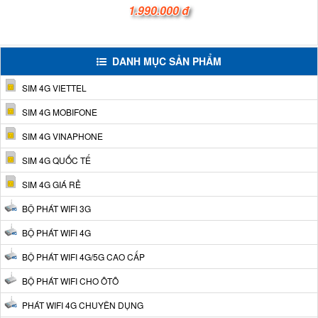
1.990.000 đ
DANH MỤC SẢN PHẨM
SIM 4G VIETTEL
SIM 4G MOBIFONE
SIM 4G VINAPHONE
SIM 4G QUỐC TẾ
SIM 4G GIÁ RẺ
BỘ PHÁT WIFI 3G
BỘ PHÁT WIFI 4G
BỘ PHÁT WIFI 4G/5G CAO CẤP
BỘ PHÁT WIFI CHO ÔTÔ
PHÁT WIFI 4G CHUYÊN DỤNG