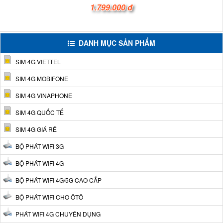
1.799.000 đ
DANH MỤC SẢN PHẨM
SIM 4G VIETTEL
SIM 4G MOBIFONE
SIM 4G VINAPHONE
SIM 4G QUỐC TẾ
SIM 4G GIÁ RẺ
BỘ PHÁT WIFI 3G
BỘ PHÁT WIFI 4G
BỘ PHÁT WIFI 4G/5G CAO CẤP
BỘ PHÁT WIFI CHO ÔTÔ
PHÁT WIFI 4G CHUYÊN DỤNG