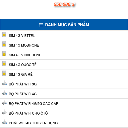
550.000 đ
DANH MỤC SẢN PHẨM
SIM 4G VIETTEL
SIM 4G MOBIFONE
SIM 4G VINAPHONE
SIM 4G QUỐC TẾ
SIM 4G GIÁ RẺ
BỘ PHÁT WIFI 3G
BỘ PHÁT WIFI 4G
BỘ PHÁT WIFI 4G/5G CAO CẤP
BỘ PHÁT WIFI CHO ÔTÔ
PHÁT WIFI 4G CHUYÊN DỤNG