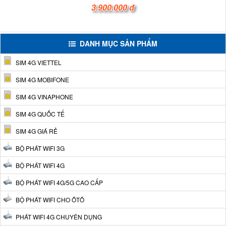
3.900.000 đ
DANH MỤC SẢN PHẨM
SIM 4G VIETTEL
SIM 4G MOBIFONE
SIM 4G VINAPHONE
SIM 4G QUỐC TẾ
SIM 4G GIÁ RẺ
BỘ PHÁT WIFI 3G
BỘ PHÁT WIFI 4G
BỘ PHÁT WIFI 4G/5G CAO CẤP
BỘ PHÁT WIFI CHO ÔTÔ
PHÁT WIFI 4G CHUYÊN DỤNG