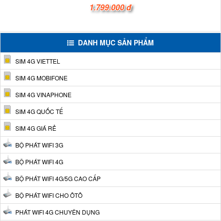
1.799.000 đ
DANH MỤC SẢN PHẨM
SIM 4G VIETTEL
SIM 4G MOBIFONE
SIM 4G VINAPHONE
SIM 4G QUỐC TẾ
SIM 4G GIÁ RẺ
BỘ PHÁT WIFI 3G
BỘ PHÁT WIFI 4G
BỘ PHÁT WIFI 4G/5G CAO CẤP
BỘ PHÁT WIFI CHO ÔTÔ
PHÁT WIFI 4G CHUYÊN DỤNG