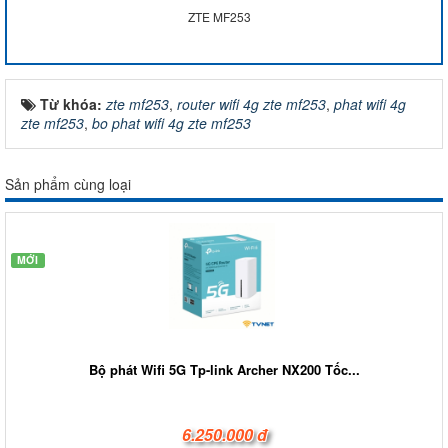
ZTE MF253
Từ khóa:
zte mf253
,
router wifi 4g zte mf253
,
phat wifi 4g
zte mf253
,
bo phat wifi 4g zte mf253
Sản phẩm cùng loại
MỚI
Bộ phát Wifi 5G Tp-link Archer NX200 Tốc...
6.250.000 đ