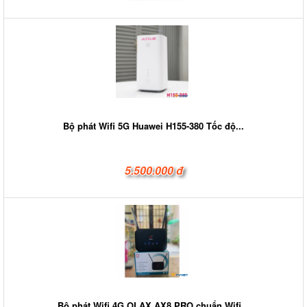
Bộ phát Wifi 5G Huawei H155-380 Tốc độ...
5.500.000 đ
Bộ phát Wifi 4G OLAX AX8 PRO chuẩn Wifi...