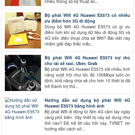
nhiều thông số kỹ thuật ấn...
Bộ phát Wifi 4G Huawei E5573 có nhiều
ưu điểm hơn 3G di động
Dùng bộ Wifi 4G Huawei E5573 có gì ưu
điểm hơn khi sử dụng dữ liệu di động 3G và
4G trên điện thoại chia sẻ Wifi? Bài viết này
nhằm giải đáp thắc mắc...
Bộ phát Wifi 4G Huawei E5573 trợ thủ
cho tài xế taxi, Uber, Grab
Bộ phát Wifi 4G Huawei E5573 với nhiều tính
năng vượt trội như tốc độ 150Mbps luôn ôn
định, khả năng chia sẻ cho hơn 10 thiết bị đã
trở thành trợ thủ...
Hướng dẫn sử dụng bộ phát Wifi 4G
Huawei E5573 bằng hình ảnh
Bộ phát Wifi di động từ Sim 4G cầm tay ngày
càng phổ biến. Vậy thiết bị này sử dụng như
thế nào? Để trả lời câu hỏi này, TVNET xin
hướng dẫn cách sử...