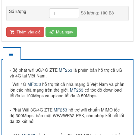
Số lượng
Số lượng:
100
Bộ
Thêm vào giỏ
Mua ngay
- Bộ phát wifi 3G/4G ZTE
MF253
là phiên bản hỗ trợ cả 3G
và 4G tại Việt Nam.
- Wifi 4G
MF253
hỗ trợ tất cả nhà mạng ở Việt Nam và phần
lớn các nhà mạng trên thế giới.
MF253
có tốc độ download
tối đa la 100Mbps và upload tối đa là 50Mbps.
- Phát Wifi 3G/4G ZTE
MF253
hỗ trợ wifi chuẩn MIMO tốc
độ 300Mbps, bảo mật WPA/WPA2-PSK, cho phép kết nối tối
đa 32 kết nối.