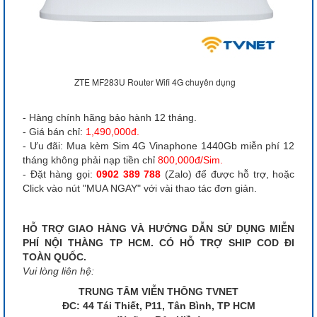
ZTE MF283U Router Wifi 4G chuyên dụng
- Hàng chính hãng bảo hành 12 tháng.
- Giá bán chỉ:
1,490,000đ.
- Ưu đãi: Mua kèm Sim 4G Vinaphone 1440Gb miễn phí 12
tháng không phải nạp tiền chỉ
800,000đ/Sim.
- Đặt hàng gọi:
0902 389 788
(Zalo) để được hỗ trợ, hoặc
Click vào nút "MUA NGAY" với vài thao tác đơn giản.
HỖ TRỢ GIAO HÀNG VÀ HƯỚNG DẪN SỬ DỤNG MIỄN
PHÍ NỘI THÀNG TP HCM. CÓ HỖ TRỢ SHIP COD ĐI
TOÀN QUỐC.
Vui lòng liên hệ:
TRUNG TÂM VIỄN THÔNG TVNET
ĐC: 44 Tái Thiết, P11, Tân Bình, TP HCM