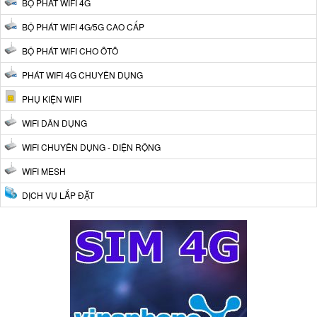
BỘ PHÁT WIFI 4G
BỘ PHÁT WIFI 4G/5G CAO CẤP
BỘ PHÁT WIFI CHO ÔTÔ
PHÁT WIFI 4G CHUYÊN DỤNG
PHỤ KIỆN WIFI
WIFI DÂN DỤNG
WIFI CHUYÊN DỤNG - DIỆN RỘNG
WIFI MESH
DỊCH VỤ LẮP ĐẶT