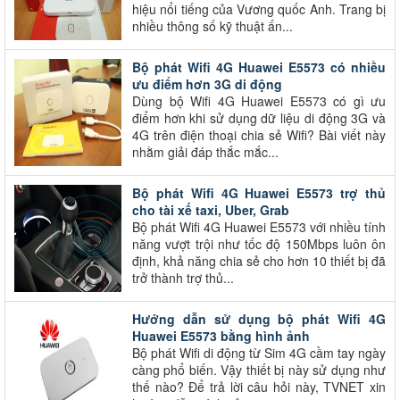
hiệu nổi tiếng của Vương quốc Anh. Trang bị
nhiều thông số kỹ thuật ấn...
Bộ phát Wifi 4G Huawei E5573 có nhiều
ưu điểm hơn 3G di động
Dùng bộ Wifi 4G Huawei E5573 có gì ưu
điểm hơn khi sử dụng dữ liệu di động 3G và
4G trên điện thoại chia sẻ Wifi? Bài viết này
nhằm giải đáp thắc mắc...
Bộ phát Wifi 4G Huawei E5573 trợ thủ
cho tài xế taxi, Uber, Grab
Bộ phát Wifi 4G Huawei E5573 với nhiều tính
năng vượt trội như tốc độ 150Mbps luôn ôn
định, khả năng chia sẻ cho hơn 10 thiết bị đã
trở thành trợ thủ...
Hướng dẫn sử dụng bộ phát Wifi 4G
Huawei E5573 bằng hình ảnh
Bộ phát Wifi di động từ Sim 4G cầm tay ngày
càng phổ biến. Vậy thiết bị này sử dụng như
thế nào? Để trả lời câu hỏi này, TVNET xin