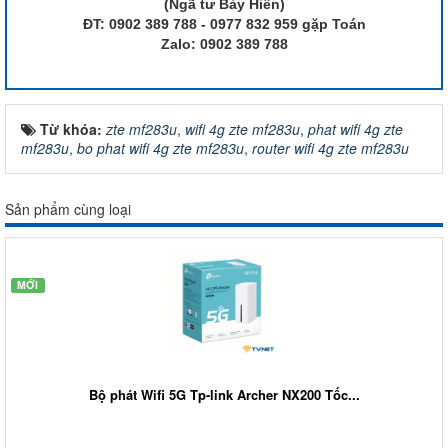
(Ngã tư Bảy Hiền)
ĐT: 0902 389 788 - 0977 832 959 gặp Toán
Zalo: 0902 389 788
Từ khóa:
zte mf283u
,
wifi 4g zte mf283u
,
phat wifi 4g zte
mf283u
,
bo phat wifi 4g zte mf283u
,
router wifi 4g zte mf283u
Sản phẩm cùng loại
MỚI
Bộ phát Wifi 5G Tp-link Archer NX200 Tốc...