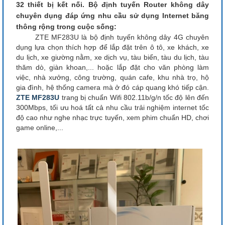
32 thiết bị kết nối. Bộ định tuyến Router không dây
chuyên dụng đáp ứng nhu cầu sử dụng Internet băng
thông rộng trong cuộc sống:
ZTE MF283U là bộ định tuyến không dây 4G chuyên
dụng lựa chọn thích hợp để lắp đặt trên ô tô, xe khách, xe
du lịch, xe giường nằm, xe dịch vụ, tàu biển, tàu du lịch, tàu
thăm dò, giàn khoan,... hoặc lắp đặt cho văn phòng làm
việc, nhà xưởng, công trường, quán cafe, khu nhà trọ, hộ
gia đình, hệ thống camera mà ở đó cáp quang khó tiếp cận.
ZTE MF283U
trang bị chuẩn Wifi 802.11b/g/n tốc độ lên đến
300Mbps, tối ưu hoá tất cả nhu cầu trải nghiệm internet tốc
độ cao như nghe nhạc trực tuyến, xem phim chuẩn HD, chơi
game online,...