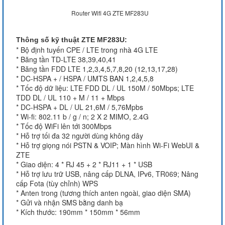
Router Wifi 4G ZTE MF283U
Thông số kỹ thuật ZTE MF283U:
* Bộ định tuyến CPE / LTE trong nhà 4G LTE
* Băng tần TD-LTE 38,39,40,41
* Băng tần FDD LTE 1,2,3,4,5,7,8,20 (12,13,17,28)
* DC-HSPA + / HSPA / UMTS BAN 1,2,4,5,8
* Tốc độ dữ liệu: LTE FDD DL / UL 150M / 50Mbps; LTE
TDD DL / UL 110 + M / 11 + Mbps
* DC-HSPA + DL / UL 21,6M / 5,76Mpbs
* Wi-fi: 802.11 b / g / n; 2 X 2 MIMO, 2.4G
* Tốc độ WiFi lên tới 300Mbps
* Hỗ trợ tối đa 32 người dùng không dây
* Hỗ trợ giọng nói PSTN & VOIP; Màn hình Wi-Fi WebUI &
ZTE
* Giao diện: 4 * RJ 45 + 2 * RJ11 + 1 * USB
* Hỗ trợ lưu trữ USB, nâng cấp DLNA, IPv6, TR069; Nâng
cấp Fota (tùy chỉnh) WPS
* Anten trong (tương thích anten ngoài, giao diện SMA)
* Gửi và nhận SMS bằng danh bạ
* Kích thước: 190mm * 150mm * 56mm