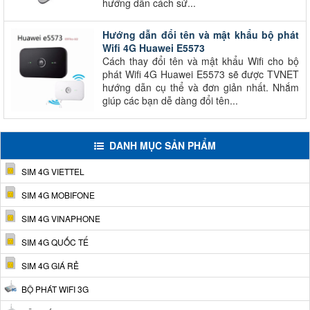
hướng dẫn cách sử...
Hướng dẫn đổi tên và mật khẩu bộ phát
Wifi 4G Huawei E5573
Cách thay đổi tên và mật khẩu Wifi cho bộ
phát Wifi 4G Huawei E5573 sẽ được TVNET
hướng dẫn cụ thể và đơn giản nhất. Nhắm
giúp các bạn dễ dàng đổi tên...
DANH MỤC SẢN PHẨM
SIM 4G VIETTEL
SIM 4G MOBIFONE
SIM 4G VINAPHONE
SIM 4G QUỐC TẾ
SIM 4G GIÁ RẺ
BỘ PHÁT WIFI 3G