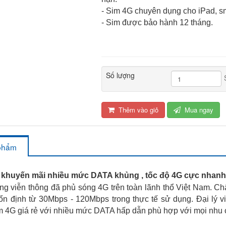
- Sim 4G chuyên dụng cho iPad, sma
- Sim được bảo hành 12 tháng.
Số lượng
Thêm vào giỏ
Mua ngay
 phẩm
, khuyến mãi nhiều mức DATA khủng , tốc độ 4G cực nhanh
viễn thông đã phủ sóng 4G trên toàn lãnh thổ Việt Nam. Ch
ổn định từ 30Mbps - 120Mbps trong thực tế sử dụng. Đại lý v
m 4G giá rẻ với nhiều mức DATA hấp dẫn phù hợp với mọi nhu