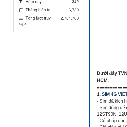
Hôm nay
342
Tháng hiện tại
6,730
Tổng lượt truy
2,784,760
cập
Dưới đây TVN
HCM.
===========
1.
SIM 4G VIE
- Sim đã kích 
- Sim dùng để 
12ST90N, 12Um
- Cú pháp đăn