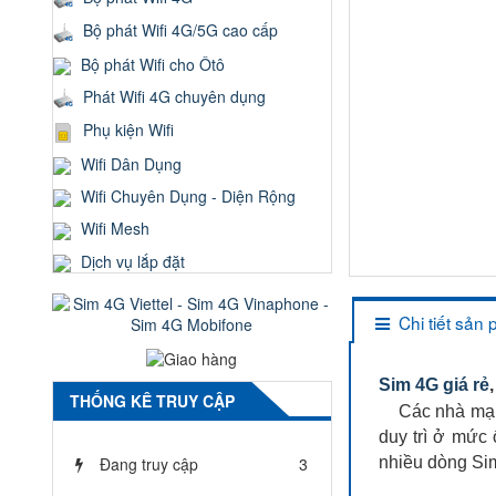
Bộ phát Wifi 4G/5G cao cấp
Bộ phát Wifi cho Ôtô
Phát Wifi 4G chuyên dụng
Phụ kiện Wifi
Wifi Dân Dụng
Wifi Chuyên Dụng - Diện Rộng
Wifi Mesh
Dịch vụ lắp đặt
Chi tiết sản
Sim 4G giá rẻ
THỐNG KÊ TRUY CẬP
Các nhà mạng 
duy trì ở mức 
Đang truy cập
3
nhiều dòng Si