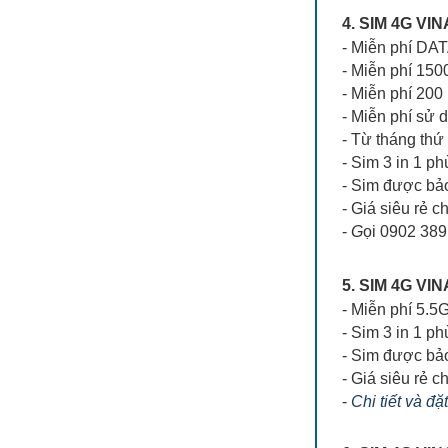
4. SIM 4G V
- Miễn phí DA
- Miễn phí 150
- Miễn phí 200
- Miễn phí sử 
- Từ tháng thứ
- Sim 3 in 1 ph
- Sim được bả
- Giá siêu rẻ ch
-
G
ọi 0902 389
5. SIM 4G V
- Miễn phí 5.5
- Sim 3 in 1 p
- Sim được bả
- Giá siêu rẻ ch
-
Chi tiết và đặ