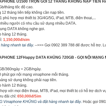
INAPHONE U1500 TRỌN GÓI 12 THÁNG KHÔNG NẠP TIỀN 
Gb/tháng tốc độ cao.
g 12 tháng liên tiếp không cần nạp tiền.
 1 phủ hợp mọi thiết bị 3G/4G/5G, iPad, MTB, điện thoại,...
 nhiều người có nhu cầu sử dụng nhiều DATA.
dụng DATA không nghe gọi.
o hàng 12 tháng.
ỉ:
1,150,000đ/sim
t hàng nhanh tại đây.
-->>> Gọi 0902 389 788 để được hỗ trợ. L
INAPHONE 12FHappy DATA KHỦNG 720GB - GỌI NỘI MẠNG
0GB/360ngày = 2GB/ngày.
0 phút gọi nội mạng vinaphone mỗi tháng.
tháng sử dụng không phải nạp tiền.
o hành 12 tháng.
hợp với mọi điện thoại, MTB, iPad, mọi thiết bị có hỗ trợ dịch 
ưu đãi chỉ:
650,000đ/Sim
 4G Vinaphone KHỦNG và đặt hàng nhanh tại đây
.
Hoặc gọi 0902