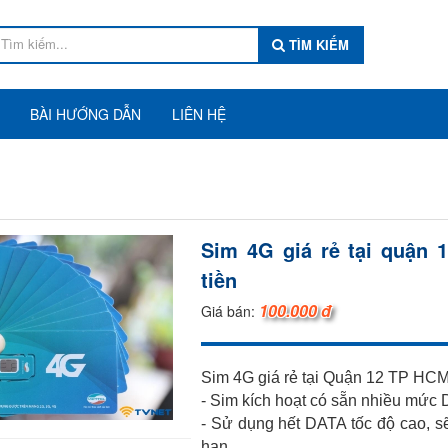
TÌM KIẾM
BÀI HƯỚNG DẪN
LIÊN HỆ
Sim 4G giá rẻ tại quận
tiền
100.000 đ
Giá bán:
Sim 4G giá rẻ tại Quận 12 TP HCM
- Sim kích hoạt có sẵn nhiều mức 
- Sử dụng hết DATA tốc độ cao, s
hạn.