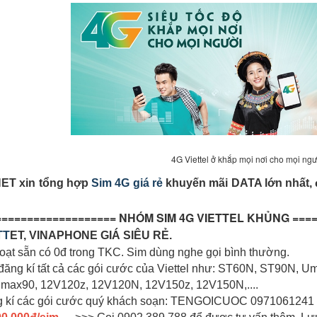
4G Viettel ở khắp mọi nơi cho mọi ngư
ET xin tổng hợp
Sim 4G giá rẻ
khuyến mãi DATA lớn nhất, đ
=================== NHÓM SIM 4G VIETTEL KHỦNG ====
TT
ET, VINAPHONE GIÁ SIÊU RẺ.
hoạt sẵn có 0đ trong TKC. Sim dùng nghe gọi bình thường.
đăng kí tất cả các gói cước của Viettel như: ST60N, ST90N, 
ax90, 12V120z, 12V120N, 12V150z, 12V150N,....
g kí các gói cước quý khách soạn: TENGOICUOC 0971061241