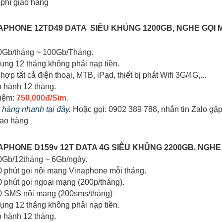
phí giao hàng
INAPHONE 12TD49 DATA SIÊU KHỦNG 1200GB, NGHE GỌI 
00Gb/tháng ~ 100Gb/Tháng.
dụng 12 tháng không phải nạp tiền.
hợp tất cả điện thoại, MTB, iPad, thiết bị phát Wifi 3G/4G,...
o hành 12 tháng.
kiệm:
750,000đ/Sim
.
t hàng nhanh tại đây.
Hoặc gọi: 0902 389 788, nhắn tin Zalo gặ
iao hàng
INAPHONE D159v 12T DATA 4G SIÊU KHỦNG 2200GB, NGHE
00Gb/12tháng ~ 6Gb/ngày.
0 phút gọi nội mạng Vinaphone mỗi tháng.
0 phút gọi ngoại mạng (200p/tháng).
00 SMS nội mạng (200sms/tháng)
dụng 12 tháng không phải nạp tiền.
o hành 12 tháng.