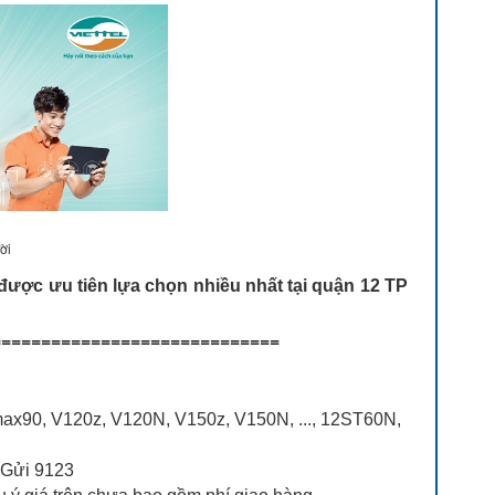
ời
ược ưu tiên lựa chọn nhiều nhất tại quận 12 TP
============================
Umax90, V120z, V120N, V150z, V150N, ..., 12ST60N,
 Gửi 9123