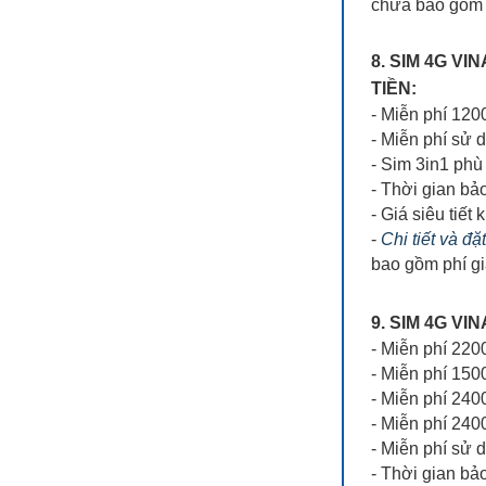
chưa bao gồm 
8. SIM 4G V
TIỀN:
- Miễn phí 12
- Miễn phí sử 
- Sim 3in1 phù 
- Thời gian bả
- Giá siêu tiết 
-
Chi tiết và đặ
bao gồm phí g
9. SIM 4G V
- Miễn phí 22
- Miễn phí 150
- Miễn phí 240
- Miễn phí 24
- Miễn phí sử 
- Thời gian bả