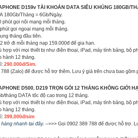
INAPHONE D159v TÀI KHOẢN DATA SIÊU KHỦNG 180GB/TH
TA 180Gb/Tháng = 6Gb/Ngày.
0 phút gọi nội mạng mỗi tháng.
 phút gọi ngoại mạng mỗi tháng.
dụng tháng đầu tiên.
 2 trở đi mỗi tháng nạp 159.000đ để gia hạn.
ù hợp với mọi thiết bị như điện thoại, iPad, máy tính bảng, bộ phá
o hành 12 tháng.
ỉ:
290.000đ/Sim.
 788 (Zalo) để được hỗ trợ thêm. Lưu ý giá trên chưa bao gồm 
INAPHONE D500, D219 TRỌN GÓI 12 THÁNG KHÔNG GIỚI 
Gb/tháng DATA tốc độ cao trong 12 tháng.
hù hợp với mọi thiết bị như điện thoại, iPad, máy tính bảng, bộ 
o hàng 12 tháng.
ỉ:
399,000đ/sim
t hàng nhanh tại đây.
-->>> Gọi 0902 389 788 để được hỗ trợ. Lư