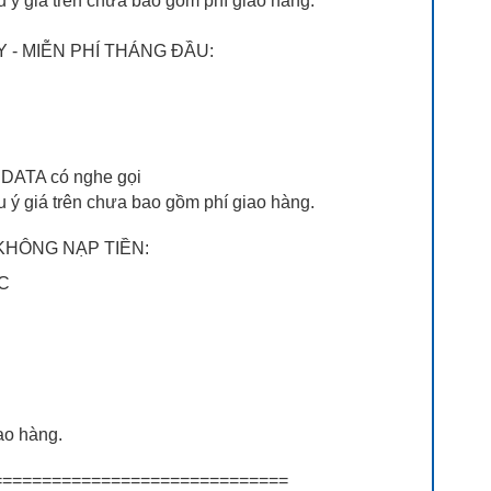
u ý giá trên chưa bao gồm phí giao hàng.
 - MIỄN PHÍ THÁNG ĐẦU:
n DATA có nghe gọi
u ý giá trên chưa bao gồm phí giao hàng.
 KHÔNG NẠP TIỀN:
ỐC
ao hàng.
=============================