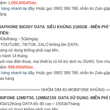
kiệm:
1,050,000đ/Sim
.
ặt hàng nhanh tại đây.
Hoặc gọi: 0902 389 788, nhắn tin Zalo gặ
hàng
VINAPHONE BIG50Y DATA SIÊU KHỦNG 2160GB - MIỄN PHÍ
IỀN:
0Gb/tháng ~ 5Gb/ngày.
em YOUTUBE, TIKTOK, ZALO không tốn DATA.
tháng sử dụng không phải nạp tiền.
o hành 14 tháng.
với mọi điện thoại, mọi thiết bị có hỗ trợ dịch vụ 3G/4G. Sim 
kiệm:
999,000đ/Sim
.
t hàng nhanh tại đây.
Hoặc gọi: 0902 389 788, nhắn tin Zalo gặ
iao hàng
=================== NHÓM SIM 4G MOBIFONE KHỦNG ==
MOBIFONE 12MDT50, 12MBIZ150 DATA SỬ DỤNG. MIỄN PHÍ
00Gb/12tháng DATA tốc độ cao = 150Gb/Tháng.
tháng sử dụng không phải nạp tiền.