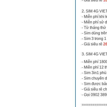
- Giá siêu rẻ
10
2. SIM 4G V
- Miễn phí khi
- Miễn phí sử 
- Từ tháng thứ
- Sim dùng trê
- Sim 3 trong 
- Giá siêu rẻ
26
3. SIM 4G VI
- Miễn phí 1
- Miễn phí 12 
- Sim 3in1 phù 
- Sim chuyên 
- Sim được bả
- Giá siêu rẻ ch
-
G
ọi 0902 389
===========