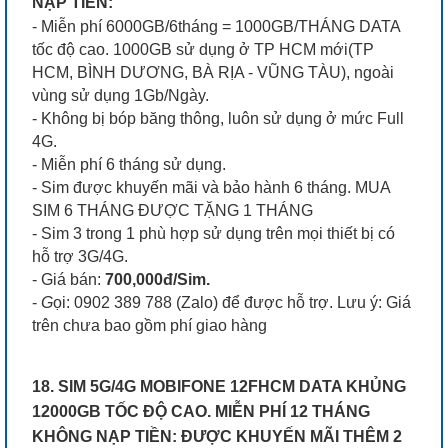
NẠP TIỀN:
- Miễn phí 6000GB/6tháng = 1000GB/THÁNG DATA
tốc độ cao. 1000GB sử dụng ở TP HCM mới(TP
HCM, BÌNH DƯƠNG, BÀ RỊA - VŨNG TÀU), ngoài
vùng sử dụng 1Gb/Ngày.
- Không bị bóp băng thông, luôn sử dụng ở mức Full
4G.
- Miễn phí 6 tháng sử dụng.
- Sim được khuyến mãi và bảo hành 6 tháng. MUA
SIM 6 THÁNG ĐƯỢC TẶNG 1 THÁNG
- Sim 3 trong 1 phù hợp sử dụng trên mọi thiết bị có
hỗ trợ 3G/4G.
- Giá bán:
700,000đ/Sim.
-
G
ọi: 0902 389 788 (Zalo) để được hỗ trợ. Lưu ý: Giá
trên chưa bao gồm phí giao hàng
18. SIM 5G/4G MOBIFONE 12FHCM DATA KHỦNG
12000GB TỐC ĐỘ CAO. MIỄN PHÍ 12 THÁNG
KHÔNG NẠP TIỀN: ĐƯỢC KHUYẾN MÃI THÊM 2