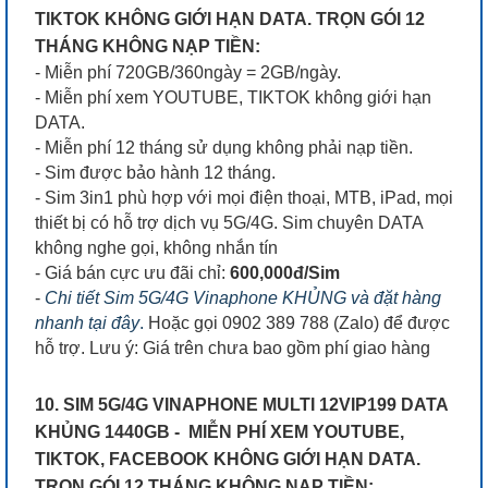
TIKTOK KHÔNG GIỚI HẠN DATA. TRỌN GÓI 12
THÁNG KHÔNG NẠP TIỀN:
- Miễn phí 720GB/360ngày = 2GB/ngày.
- Miễn phí xem YOUTUBE, TIKTOK không giới hạn
DATA.
- Miễn phí 12 tháng sử dụng không phải nạp tiền.
- Sim được bảo hành 12 tháng.
- Sim 3in1 phù hợp với mọi điện thoại, MTB, iPad, mọi
thiết bị có hỗ trợ dịch vụ 5G/4G. Sim chuyên DATA
không nghe gọi, không nhắn tín
- Giá bán cực ưu đãi chỉ:
600,000đ/Sim
-
Chi tiết Sim 5G/4G Vinaphone KHỦNG và đặt hàng
nhanh tại đây
.
Hoặc gọi 0902 389 788 (Zalo) để được
hỗ trợ. Lưu ý: Giá trên chưa bao gồm phí giao hàng
10. SIM 5G/4G VINAPHONE MULTI 12VIP199 DATA
KHỦNG 1440GB - MIỄN PHÍ XEM YOUTUBE,
TIKTOK, FACEBOOK KHÔNG GIỚI HẠN DATA.
TRỌN GÓI 12 THÁNG KHÔNG NẠP TIỀN: