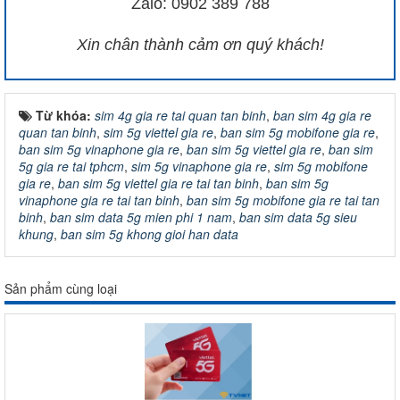
Zalo: 0902 389 788​
Xin chân thành cảm ơn quý khách!
Từ khóa:
sim 4g gia re tai quan tan binh
,
ban sim 4g gia re
quan tan binh
,
sim 5g viettel gia re
,
ban sim 5g mobifone gia re
,
ban sim 5g vinaphone gia re
,
ban sim 5g viettel gia re
,
ban sim
5g gia re tai tphcm
,
sim 5g vinaphone gia re
,
sim 5g mobifone
gia re
,
ban sim 5g viettel gia re tai tan binh
,
ban sim 5g
vinaphone gia re tai tan binh
,
ban sim 5g mobifone gia re tai tan
binh
,
ban sim data 5g mien phi 1 nam
,
ban sim data 5g sieu
khung
,
ban sim 5g khong gioi han data
Sản phẩm cùng loại