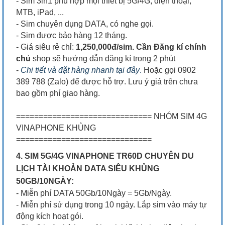
- Sim 3in1 phù hợp mọi thiết bị 5G/4G, điện thoại,
MTB, iPad, ...
- Sim chuyên dụng DATA, có nghe gọi.
- Sim được bảo hàng 12 tháng.
- Giá siêu rẻ chỉ:
1,250,000đ/sim. Cần Đăng kí chính
chủ
shop sẽ hướng dẫn đăng kí trong 2 phút
-
Chi tiết và đặt hàng nhanh tại đây
.
Hoặc gọi 0902
389 788 (Zalo) để được hỗ trợ. Lưu ý giá trên chưa
bao gồm phí giao hàng.
============================== NHÓM SIM 4G
VINAPHONE KHỦNG
==============================
4. SIM 5G/4G VINAPHONE TR60D CHUYÊN DU
LỊCH TÀI KHOẢN DATA SIÊU KHỦNG
50GB/10NGÀY:
- Miễn phí DATA 50Gb/10Ngày = 5Gb/Ngày.
- Miễn phí sử dụng trong 10 ngày. Lắp sim vào máy tự
động kích hoạt gói.