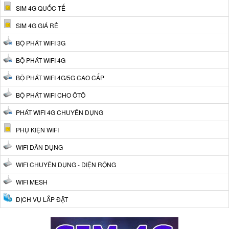
SIM 4G QUỐC TẾ
SIM 4G GIÁ RẺ
BỘ PHÁT WIFI 3G
BỘ PHÁT WIFI 4G
BỘ PHÁT WIFI 4G/5G CAO CẤP
BỘ PHÁT WIFI CHO ÔTÔ
PHÁT WIFI 4G CHUYÊN DỤNG
PHỤ KIỆN WIFI
WIFI DÂN DỤNG
WIFI CHUYÊN DỤNG - DIỆN RỘNG
WIFI MESH
DỊCH VỤ LẮP ĐẶT