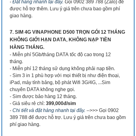
-
Đặt hàng nhanh tại đây.
G
ọi 0902 389 788 (Zalo) để
được hỗ trợ thêm. Lưu ý giá trên chưa bao gồm phí
giao hàng.
7. SIM 4G VINAPHONE D500 TRỌN GÓI 12 THÁNG
KHÔNG GIỚI HẠN DATA, KHÔNG NẠP TIỀN
HÀNG THÁNG.
- Miễn phí 5Gb/tháng DATA tốc độ cao trong 12
tháng.
- Miễn phí 12 tháng sử dụng không phải nạp tiền.
- Sim 3 in 1 phù hợp với mọi thiết bị như điện thoại,
iPad, máy tính bảng, bộ phát Wifi 3G/4G, ...Sim
chuyên DATA không nghe gọi.
- Sim được bảo hàng 12 tháng.
- Giá siêu rẻ chỉ:
399,000đ/sim
-
Chi tiết và đặt hàng nhanh tại đây.
-->>> Gọi 0902
389 788 để được hỗ trợ. Lưu ý giá trên chưa bao gồm
phí giao hàng.