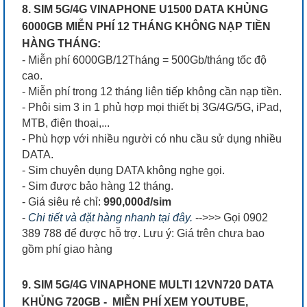
8. SIM 5G/4G VINAPHONE U1500 DATA KHỦNG
6000GB MIỄN PHÍ 12 THÁNG KHÔNG NẠP TIỀN
HÀNG THÁNG:
- Miễn phí 6000GB/12Tháng = 500Gb/tháng tốc độ
cao.
- Miễn phí trong 12 tháng liên tiếp không cần nạp tiền.
- Phôi sim 3 in 1 phủ hợp mọi thiết bị 3G/4G/5G, iPad,
MTB, điện thoại,...
- Phù hợp với nhiều người có nhu cầu sử dụng nhiều
DATA.
- Sim chuyên dụng DATA không nghe gọi.
- Sim được bảo hàng 12 tháng.
- Giá siêu rẻ chỉ:
990,000đ/sim
-
Chi tiết và đặt hàng nhanh tại đây.
-->>> Gọi 0902
389 788 để được hỗ trợ. Lưu ý: Giá trên chưa bao
gồm phí giao hàng
9. SIM 5G/4G VINAPHONE MULTI 12VN720 DATA
KHỦNG 720GB - MIỄN PHÍ XEM YOUTUBE,