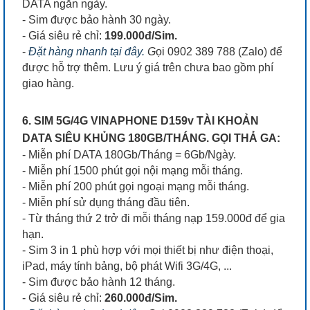
DATA ngắn ngày.
- Sim được bảo hành 30 ngày.
- Giá siêu rẻ chỉ:
199.000đ/Sim.
-
Đặt hàng nhanh tại đây.
G
ọi 0902 389 788 (Zalo) để
được hỗ trợ thêm. Lưu ý giá trên chưa bao gồm phí
giao hàng.
6. SIM 5G/4G VINAPHONE D159v TÀI KHOẢN
DATA SIÊU KHỦNG 180GB/THÁNG. GỌI THẢ GA:
- Miễn phí DATA 180Gb/Tháng = 6Gb/Ngày.
- Miễn phí 1500 phút gọi nội mạng mỗi tháng.
- Miễn phí 200 phút gọi ngoại mạng mỗi tháng.
- Miễn phí sử dụng tháng đầu tiên.
- Từ tháng thứ 2 trở đi mỗi tháng nạp 159.000đ để gia
hạn.
- Sim 3 in 1 phù hợp với mọi thiết bị như điện thoại,
iPad, máy tính bảng, bộ phát Wifi 3G/4G, ...
- Sim được bảo hành 12 tháng.
- Giá siêu rẻ chỉ:
260.000đ/Sim.