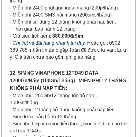
tháng.
- Miễn phí 2400 phút gọi ngoại mạng (200p/tháng).
- Miễn phí 2400 SMS nội mạng (200sms/tháng)
- Miễn phí sử dụng 12 tháng không phải nạp tiền.
- Thời gian bảo hành 12 tháng.
- Giá siêu tiết kiệm:
880,000đ/Sim
.
-
Chi tiết và đặt hàng nhanh tại đây.
Hoặc gọi: 0902
389 788, nhắn tin Zalo gặp Toán để được tư vấn. Lưu
ý: Giá trên chưa bao gồm phí giao hàng
12. SIM 4G VINAPHONE 12TD49 DATA
1200Gb/Năm (100Gb/Tháng) . MIỄN PHÍ 12 THÁNG
KHÔNG PHẢI NẠP TIỀN:
- Miễn phí 1200Gb/12Tháng tốc độ cao =
100Gb/tháng.
- Miễn phí 12 tháng sử dụng không phải nạp tiền.
- Sim được bảo hành 12 tháng.
- Sim phù hợp với mọi điện thoại, mọi thiết bị có hỗ trợ
dịch vụ 3G/4G.