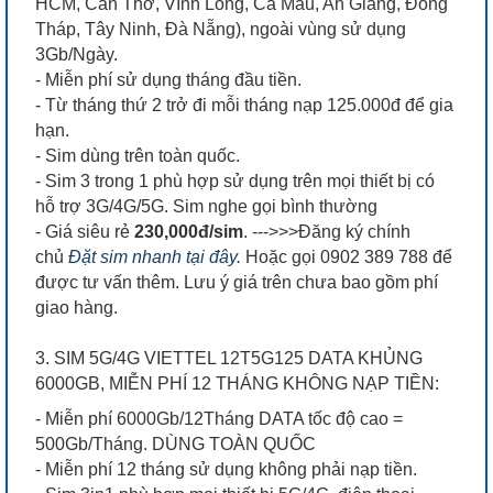
HCM, Cần Thơ, VĨnh Long, Cà Mau, An Giang, Đồng
Tháp, Tây Ninh, Đà Nẵng), ngoài vùng sử dụng
3Gb/Ngày.
- Miễn phí sử dụng tháng đầu tiền.
- Từ tháng thứ 2 trở đi mỗi tháng nạp 125.000đ để gia
hạn.
- Sim dùng trên toàn quốc.
- Sim 3 trong 1 phù hợp sử dụng trên mọi thiết bị có
hỗ trợ 3G/4G/5G. Sim nghe gọi bình thường
- Giá siêu rẻ
230,000đ/sim
. --->>>Đăng ký chính
chủ
Đặt sim nhanh tại đây.
Hoặc gọi 0902 389 788 để
được tư vấn thêm. Lưu ý giá trên chưa bao gồm phí
giao hàng.
3. SIM 5G/4G VIETTEL 12T5G125 DATA KHỦNG
6000GB, MIỄN PHÍ 12 THÁNG KHÔNG NẠP TIỀN:
- Miễn phí 6000Gb/12Tháng DATA tốc độ cao =
500Gb/Tháng. DÙNG TOÀN QUỐC
- Miễn phí 12 tháng sử dụng không phải nạp tiền.