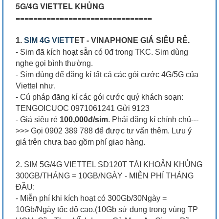
5G/4G VIETTEL KHỦNG
===============================
1.
SIM 4G VIETT
ET - VINAPHONE GIÁ SIÊU RẺ.
- Sim đã kích hoạt sẵn có 0đ trong TKC. Sim dùng
nghe gọi bình thường.
- Sim dùng để đăng kí tất cả các gói cước 4G/5G của
Viettel như.
- Cú pháp đăng kí các gói cước quý khách soạn:
TENGOICUOC 0971061241 Gửi 9123
- Giá siêu rẻ
100,000đ/sim
. Phải đăng kí chính chủ---
>>> Gọi 0902 389 788 để được tư vấn thêm. Lưu ý
giá trên chưa bao gồm phí giao hàng.
2. SIM 5G/4G VIETTEL SD120T TÀI KHOẢN KHỦNG
300GB/THÁNG = 10GB/NGÀY - MIỄN PHÍ THÁNG
ĐẦU:
- Miễn phí khi kích hoạt có 300Gb/30Ngày =
10Gb/Ngày tốc độ cao.(10Gb sử dụng trong vùng TP