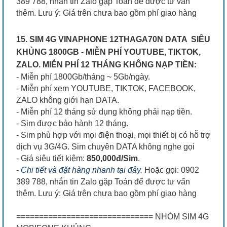
389 788, nhắn tin Zalo gặp Toán để được tư vấn
thêm. Lưu ý: Giá trên chưa bao gồm phí giao hàng
15. SIM 4G VINAPHONE 12THAGA70N DATA SIÊU
KHỦNG 1800GB - MIỄN PHÍ YOUTUBE, TIKTOK,
ZALO. MIỄN PHÍ 12 THÁNG KHÔNG NẠP TIỀN:
- Miễn phí 1800Gb/tháng ~ 5Gb/ngày.
- Miễn phí xem YOUTUBE, TIKTOK, FACEBOOK,
ZALO không giới hạn DATA.
- Miễn phí 12 tháng sử dụng không phải nạp tiền.
- Sim được bảo hành 12 tháng.
- Sim phù hợp với mọi điện thoại, mọi thiết bị có hỗ trợ
dịch vụ 3G/4G. Sim chuyên DATA không nghe gọi
- Giá siêu tiết kiệm:
850,000đ/Sim
.
-
Chi tiết và đặt hàng nhanh tại đây.
Hoặc gọi: 0902
389 788, nhắn tin Zalo gặp Toán để được tư vấn
thêm. Lưu ý: Giá trên chưa bao gồm phí giao hàng
============================== NHÓM SIM 4G