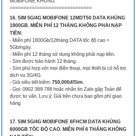
MOBIFONE KHỦNG
==============================
16. SIM 5G/4G MOBIFONE 12MDT50 DATA KHỦNG
1800GB. MIỄN PHÍ 12 THÁNG KHÔNG PHẢI NẠP
TIỀN:
- Miễn phí 1800Gb/12tháng DATA tốc độ cao =
5Gb/ngày.
- Miễn phí 12 tháng sử dụng không phải nạp tiền.
- Sim được bảo hành 12 tháng.
- Sim phù hợp với mọi điện thoại, mọi thiết bị có hỗ trợ
dịch vụ 3G/4G.
- Giá siêu tiết kiệm:
750,000đ/Sim
.
- Gọi: 0902 389 788 hoặc nhắn tin Zalo gặp Toán để
được tư vấn. Lưu ý: Giá trên chưa bao gồm phí giao
hàng
17. SIM 5G/4G MOBIFONE 6FHCM DATA KHỦNG
6000GB TỐC ĐỘ CAO. MIỄN PHÍ 6 THÁNG KHÔNG