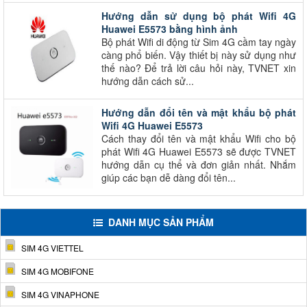
Hướng dẫn sử dụng bộ phát Wifi 4G
Huawei E5573 bằng hình ảnh
Bộ phát Wifi di động từ Sim 4G cầm tay ngày
càng phổ biến. Vậy thiết bị này sử dụng như
thế nào? Để trả lời câu hỏi này, TVNET xin
hướng dẫn cách sử...
Hướng dẫn đổi tên và mật khẩu bộ phát
Wifi 4G Huawei E5573
Cách thay đổi tên và mật khẩu Wifi cho bộ
phát Wifi 4G Huawei E5573 sẽ được TVNET
hướng dẫn cụ thể và đơn giản nhất. Nhắm
giúp các bạn dễ dàng đổi tên...
DANH MỤC SẢN PHẨM
SIM 4G VIETTEL
SIM 4G MOBIFONE
SIM 4G VINAPHONE