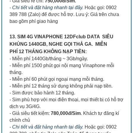
- Giá siêu rẻ chỉ:
750,000đ/Sim.
-
Chi tiết và đặt hàng nhanh tại đây.
Hoặc gọi: 0902
389 788 (Zalo) để được hỗ trợ. Lưu ý: Giá trên chưa
bao gồm phí giao hàng
13. SIM 4G VINAPHONE 12DFclub DATA SIÊU
KHỦNG 1440GB, NGHE GỌI THẢ GA. MIỄN
PHÍ 12 THÁNG KHÔNG NẠP TIỀN:
- Miễn phí 1440Gb/tháng ~ 3Gb/ngày.
- Miễn phí 1500 phút gọi nội mạng Vinaphone mỗi
tháng.
- Miễn phí 60 phút gọi ngoại mạng mỗi tháng.
- Miễn phí 12 tháng sử dụng không phải nạp tiền.
- Sim được bảo hành 12 tháng.
- Sim phù hợp với mọi điện thoại, mọi thiết bị có hỗ trợ
dịch vụ 3G/4G.
- Giá siêu tiết kiệm:
780,000đ/Sim
. Khách tự đăng kí
chính chủ
-
Chi tiết và đặt hàng nhanh tại đây.
Hoặc gọi: 0902