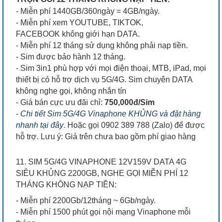
- Miễn phí 1440GB/360ngày = 4GB/ngày.
- Miễn phí xem YOUTUBE, TIKTOK,
FACEBOOK không giới hạn DATA.
- Miễn phí 12 tháng sử dụng không phải nạp tiền.
- Sim được bảo hành 12 tháng.
- Sim 3in1 phù hợp với mọi điện thoại, MTB, iPad, mọi
thiết bị có hỗ trợ dịch vụ 5G/4G. Sim chuyên DATA
không nghe gọi, không nhắn tín
- Giá bán cực ưu đãi chỉ:
750,000đ/Sim
-
Chi tiết Sim 5G/4G Vinaphone KHỦNG và đặt hàng
nhanh tại đây
.
Hoặc gọi 0902 389 788 (Zalo) để được
hỗ trợ. Lưu ý: Giá trên chưa bao gồm phí giao hàng
11. SIM 5G/4G VINAPHONE 12V159V DATA 4G
SIÊU KHỦNG 2200GB, NGHE GỌI MIỄN PHÍ 12
THÁNG KHÔNG NẠP TIỀN:
- Miễn phí 2200Gb/12tháng ~ 6Gb/ngày.
- Miễn phí 1500 phút gọi nội mạng Vinaphone mỗi