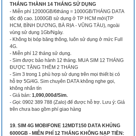
THÁNG THÀNH 14 THÁNG SỬ DỤNG
- Miễn phí 12000GB/6tháng = 1000GB/THÁNG DATA
tốc độ cao. 1000GB sử dụng ở TP HCM mới(TP
HCM, BÌNH DƯƠNG, BÀ RỊA - VŨNG TÀU), ngoài
vùng sử dụng 1Gb/Ngày.
- Không bị bóp băng thông, luôn sử dụng ở mức Full
4G.
- Miễn phí 12 tháng sử dụng.
- Sim được bảo hành 12 tháng. MUA SIM 12 THÁNG
ĐƯỢC TẶNG THÊM 2 THÁNG
- Sim 3 trong 1 phù hợp sử dụng trên mọi thiết bị có
hỗ trợ 5G/4G. Sim chuyên DATA không nghe gọi,
không nhắn tín
- Giá bán:
1,090,000đ/Sim.
-
G
ọi: 0902 389 788 (Zalo) để được hỗ trợ. Lưu ý: Giá
trên chưa bao gồm phí giao hàng
19. SIM 4G MOBIFONE 12MDT150 DATA KHỦNG
6000GB - MIỄN PHÍ 12 THÁNG KHÔNG NẠP TIỀN: