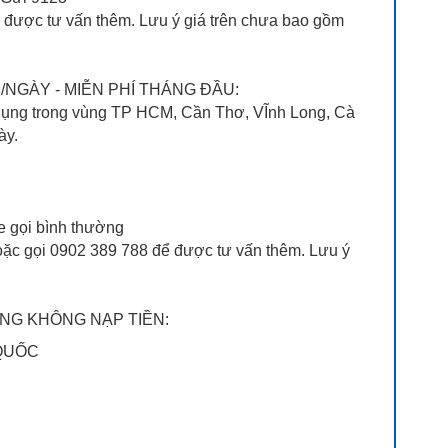
ể được tư vấn thêm. Lưu ý giá trên chưa bao gồm
/NGÀY - MIỄN PHÍ THÁNG ĐẦU:
 dụng trong vùng TP HCM, Cần Thơ, VĨnh Long, Cà
ày.
he gọi bình thường
ặc gọi 0902 389 788 để được tư vấn thêm. Lưu ý
HÁNG KHÔNG NẠP TIỀN:
 QUỐC