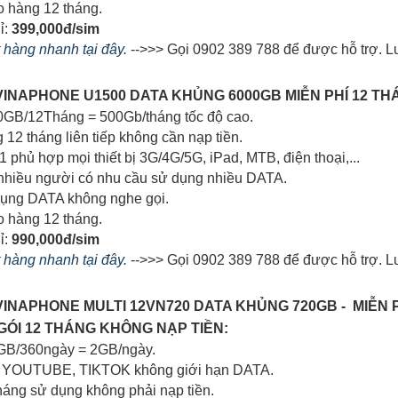
o hàng 12 tháng.
ỉ:
399,000đ/sim
t hàng nhanh tại đây.
-->>> Gọi 0902 389 788 để được hỗ trợ. Lư
G VINAPHONE U1500 DATA KHỦNG 6000GB MIỄN PHÍ 12 
00GB/12Tháng = 500Gb/tháng tốc độ cao.
g 12 tháng liên tiếp không cần nạp tiền.
 1 phủ hợp mọi thiết bị 3G/4G/5G, iPad, MTB, điện thoại,...
 nhiều người có nhu cầu sử dụng nhiều DATA.
dụng DATA không nghe gọi.
o hàng 12 tháng.
ỉ:
990,000đ/sim
t hàng nhanh tại đây.
-->>> Gọi 0902 389 788 để được hỗ trợ. L
G VINAPHONE MULTI 12VN720 DATA KHỦNG 720GB - MIỄN
GÓI 12 THÁNG KHÔNG NẠP TIỀN:
0GB/360ngày = 2GB/ngày.
m YOUTUBE, TIKTOK không giới hạn DATA.
tháng sử dụng không phải nạp tiền.