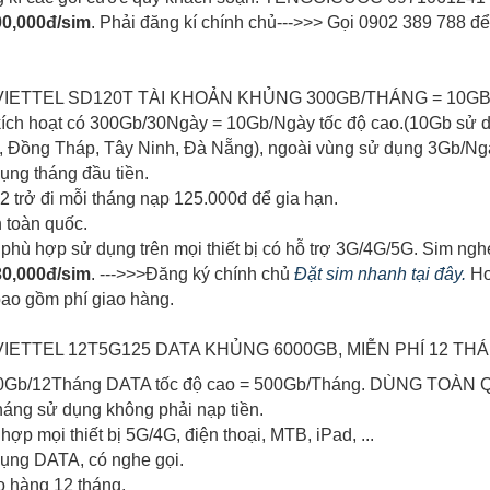
0,000đ/sim
. Phải đăng kí chính chủ--->>> Gọi 0902 389 788 đ
G VIETTEL SD120T TÀI KHOẢN KHỦNG 300GB/THÁNG = 10GB
i kích hoạt có 300Gb/30Ngày = 10Gb/Ngày tốc độ cao.(10Gb sử
, Đồng Tháp, Tây Ninh, Đà Nẵng), ngoài vùng sử dụng 3Gb/Ng
dụng tháng đầu tiền.
 2 trở đi mỗi tháng nạp 125.000đ để gia hạn.
n toàn quốc.
1 phù hợp sử dụng trên mọi thiết bị có hỗ trợ 3G/4G/5G. Sim ng
0,000đ/sim
. --->>>Đăng ký chính chủ
Đặt sim nhanh tại đây.
Ho
bao gồm phí giao hàng.
 VIETTEL 12T5G125 DATA KHỦNG 6000GB, MIỄN PHÍ 12 T
000Gb/12Tháng DATA tốc độ cao = 500Gb/Tháng. DÙNG TOÀN
tháng sử dụng không phải nạp tiền.
hợp mọi thiết bị 5G/4G, điện thoại, MTB, iPad, ...
dụng DATA, có nghe gọi.
o hàng 12 tháng.