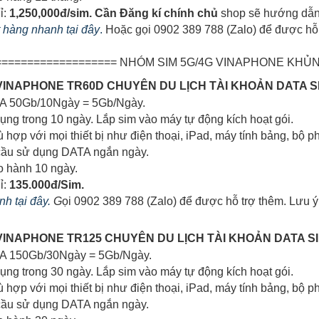
ỉ:
1,250,000đ/sim. Cần Đăng kí chính chủ
shop sẽ hướng dẫn 
ặt hàng nhanh tại đây
.
Hoặc gọi 0902 389 788 (Zalo) để được hỗ t
=================== NHÓM SIM 5G/4G VINAPHONE KHỦN
G VINAPHONE TR60D CHUYÊN DU LỊCH TÀI KHOẢN DATA 
TA 50Gb/10Ngày = 5Gb/Ngày.
dụng trong 10 ngày. Lắp sim vào máy tự động kích hoạt gói.
ù hợp với mọi thiết bị như điện thoại, iPad, máy tính bảng, bộ ph
cầu sử dụng DATA ngắn ngày.
o hành 10 ngày.
ỉ:
135.000đ/Sim.
h tại đây.
G
ọi 0902 389 788 (Zalo) để được hỗ trợ thêm. Lưu ý
G VINAPHONE TR125 CHUYÊN DU LỊCH TÀI KHOẢN DATA 
TA 150Gb/30Ngày = 5Gb/Ngày.
dụng trong 30 ngày. Lắp sim vào máy tự động kích hoạt gói.
ù hợp với mọi thiết bị như điện thoại, iPad, máy tính bảng, bộ ph
cầu sử dụng DATA ngắn ngày.