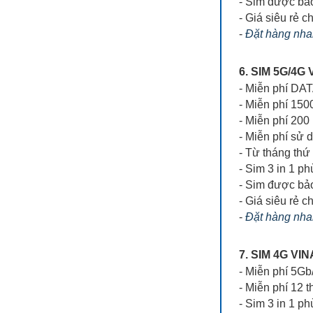
- Sim được bả
- Giá siêu rẻ ch
-
Đặt hàng nhan
6. SIM 5G/4
- Miễn phí DA
- Miễn phí 150
- Miễn phí 200
- Miễn phí sử 
- Từ tháng thứ
- Sim 3 in 1 ph
- Sim được bả
- Giá siêu rẻ ch
-
Đặt hàng nhan
7. SIM 4G V
- Miễn phí 5Gb
- Miễn phí 12 
- Sim 3 in 1 p