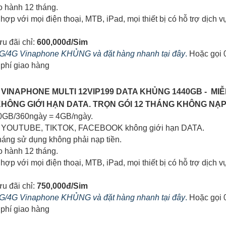
o hành 12 tháng.
 hợp với mọi điện thoại, MTB, iPad, mọi thiết bị có hỗ trợ dịc
ưu đãi chỉ:
600,000đ/Sim
 5G/4G Vinaphone KHỦNG và đặt hàng nhanh tại đây
.
Hoặc gọi 0
phí giao hàng
4G VINAPHONE MULTI 12VIP199 DATA KHỦNG 1440GB - MI
ÔNG GIỚI HẠN DATA. TRỌN GÓI 12 THÁNG KHÔNG NẠP 
40GB/360ngày = 4GB/ngày.
em YOUTUBE, TIKTOK, FACEBOOK không giới hạn DATA.
tháng sử dụng không phải nạp tiền.
o hành 12 tháng.
 hợp với mọi điện thoại, MTB, iPad, mọi thiết bị có hỗ trợ dịc
ưu đãi chỉ:
750,000đ/Sim
 5G/4G Vinaphone KHỦNG và đặt hàng nhanh tại đây
.
Hoặc gọi 0
phí giao hàng