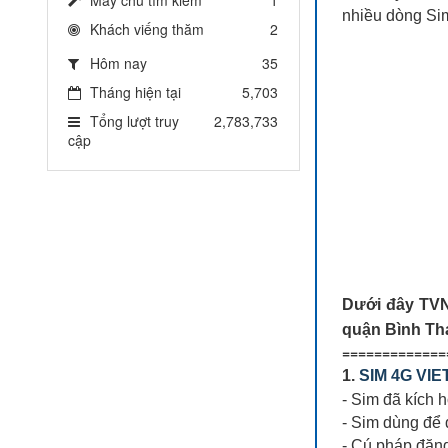
nhiều dòng Si
Khách viếng thăm
2
Hôm nay
35
Tháng hiện tại
5,703
Tổng lượt truy
2,783,733
cập
Dưới đây TV
quận Bình Th
=============
1.
SIM 4G VIE
- Sim đã kích 
- Sim dùng để 
- Cú pháp đăn