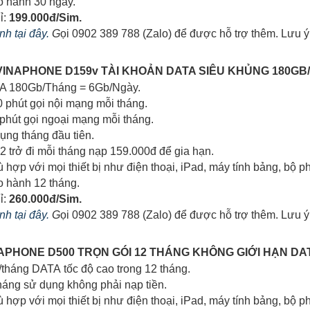
o hành 30 ngày.
ỉ:
199.000đ/Sim.
h tại đây.
G
ọi 0902 389 788 (Zalo) để được hỗ trợ thêm. Lưu ý
G VINAPHONE D159v TÀI KHOẢN DATA SIÊU KHỦNG 180GB
TA 180Gb/Tháng = 6Gb/Ngày.
0 phút gọi nội mạng mỗi tháng.
 phút gọi ngoại mạng mỗi tháng.
dụng tháng đầu tiên.
 2 trở đi mỗi tháng nạp 159.000đ để gia hạn.
ù hợp với mọi thiết bị như điện thoại, iPad, máy tính bảng, bộ phá
o hành 12 tháng.
ỉ:
260.000đ/Sim.
h tại đây.
G
ọi 0902 389 788 (Zalo) để được hỗ trợ thêm. Lưu ý
INAPHONE D500 TRỌN GÓI 12 THÁNG KHÔNG GIỚI HẠN D
/tháng DATA tốc độ cao trong 12 tháng.
tháng sử dụng không phải nạp tiền.
hù hợp với mọi thiết bị như điện thoại, iPad, máy tính bảng, bộ 