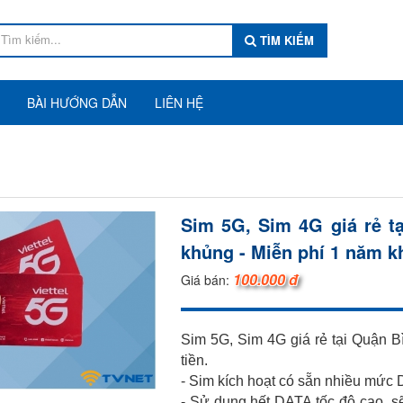
TÌM KIẾM
BÀI HƯỚNG DẪN
LIÊN HỆ
Sim 5G, Sim 4G giá rẻ t
khủng - Miễn phí 1 năm k
100.000 đ
Giá bán:
Sim 5G, Sim 4G giá rẻ tại Quận 
tiền.
- Sim kích hoạt có sẵn nhiều mức 
- Sử dụng hết DATA tốc độ cao, s