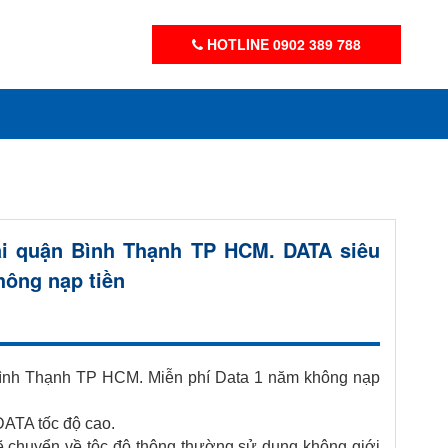
HOTLINE 0902 389 788
ại quận Bình Thạnh TP HCM. DATA siêu
hông nạp tiền
Bình Thạnh TP HCM. Miễn phí Data 1 năm không nạp
DATA tốc độ cao.
ẽ chuyển về tộc độ thông thường sử dụng không giới