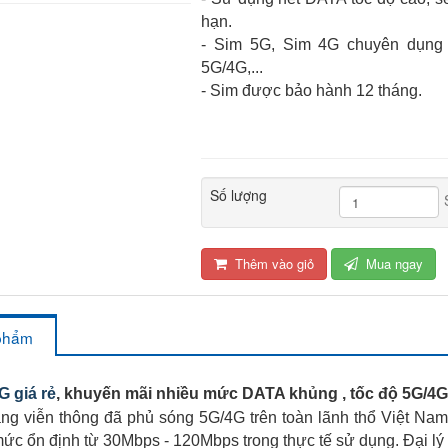
hạn.
- Sim 5G, Sim 4G chuyên dụng ch
5G/4G,...
- Sim được bảo hành 12 tháng.
Số lượng
Thêm vào giỏ
Mua ngay
 phẩm
G giá rẻ
, khuyến mãi nhiều mức DATA khủng , tốc độ 5G/4
viễn thông đã phủ sóng 5G/4G trên toàn lãnh thổ Việt Nam
 mức ổn định từ 30Mbps - 120Mbps trong thực tế sử dụng. Đại lý