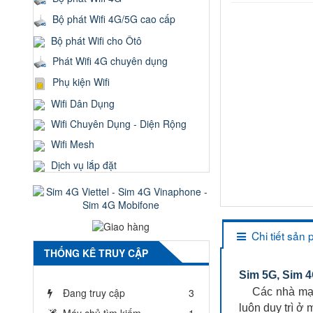
Bộ phát Wifi 4G/5G cao cấp
Bộ phát Wifi cho Ôtô
Phát Wifi 4G chuyên dụng
Phụ kiện Wifi
Wifi Dân Dụng
Wifi Chuyên Dụng - Diện Rộng
Wifi Mesh
Dịch vụ lắp đặt
Chi tiết sản
THỐNG KÊ TRUY CẬP
Sim 5G, Sim 4
Đang truy cập
3
Các nhà mạng 
luôn duy trì ở
Máy chủ tìm kiếm
1