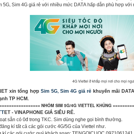
m 5G, Sim 4G giá rẻ với nhiều mức DATA hấp dẫn phù hợp với 
4G Viettel ở khắp mọi nơi cho mọi ngư
NET xin tổng hợp
Sim 5G, Sim 4G giá rẻ
khuyến mãi DATA l
ạnh TP HCM.
================= NHÓM SIM 5G/4G VIETTEL KHỦNG =========
TT
ET - VINAPHONE GIÁ SIÊU RẺ.
hoạt sẵn có 0đ trong TKC. Sim dùng nghe gọi bình thường.
đăng kí tất cả các gói cước 4G/5G của Viettel như.
g kí các gói cước quý khách soạn: TENGOICUOC 0971061241