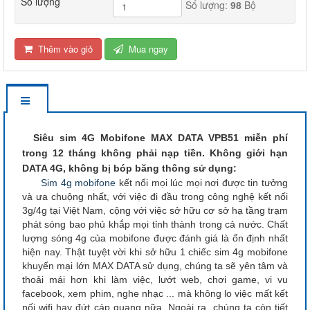
Số lượng
Số lượng:
98
Bộ
Thêm vào giỏ
Mua ngay
Siêu sim 4G Mobifone MAX DATA VPB51 miễn phí
trong 12 tháng không phải nạp tiền. Không giới hạn
DATA 4G, không bị bóp băng thông sử dụng:
Sim 4g mobifone
kết nối mọi lúc mọi nơi được tin tưởng
và ưa chuộng nhất, với việc đi đầu trong công nghệ kết nối
3g/4g tại Việt Nam, cộng với việc sở hữu cơ sở hạ tầng trạm
phát sóng bao phủ khắp mọi tỉnh thành trong cả nước. Chất
lượng sóng 4g của mobifone được đánh giá là ổn định nhất
hiện nay. Thật tuyệt vời khi sở hữu 1 chiếc sim 4g mobifone
khuyến mại lớn MAX DATA sử dụng, chúng ta sẽ yên tâm và
thoải mái hơn khi làm việc, lướt web, chơi game, vi vu
facebook, xem phim, nghe nhạc ... mà không lo việc mất kết
nối wifi hay đứt cáp quang nữa. Ngoài ra, chúng ta còn tiết