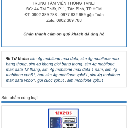
TRUNG TÂM VIỄN THÔNG TVNET
ĐC: 44 Tái Thiết, P11, Tân Bình, TP HCM
ĐT: 0902 389 788 - 0977 832 959 gặp Toán
Zalo: 0902 389 788
Chân thành cảm ơn quý khách đã ủng hộ
Từ khóa:
sim 4g mobifone max data
,
sim 4g mobifone max
bang thong
,
sim 4g khong gioi bang thong
,
sim 4g mobifone
max data 12 thang
,
sim 4g mobifone max data 1 nam
,
sim 4g
mobifone vpb51
,
ban sim 4g mobifone vpb51
,
sim 4g mobifone
max data vpb51
,
goi cuoc vpb51
,
sim mobifone vpb51
Sản phẩm cùng loại