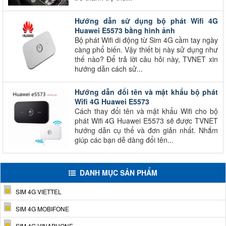
Hướng dẫn sử dụng bộ phát Wifi 4G
Huawei E5573 bằng hình ảnh
Bộ phát Wifi di động từ Sim 4G cầm tay ngày
càng phổ biến. Vậy thiết bị này sử dụng như
thế nào? Để trả lời câu hỏi này, TVNET xin
hướng dẫn cách sử...
Hướng dẫn đổi tên và mật khẩu bộ phát
Wifi 4G Huawei E5573
Cách thay đổi tên và mật khẩu Wifi cho bộ
phát Wifi 4G Huawei E5573 sẽ được TVNET
hướng dẫn cụ thể và đơn giản nhất. Nhắm
giúp các bạn dễ dàng đổi tên...
DANH MỤC SẢN PHẨM
SIM 4G VIETTEL
SIM 4G MOBIFONE
SIM 4G VINAPHONE