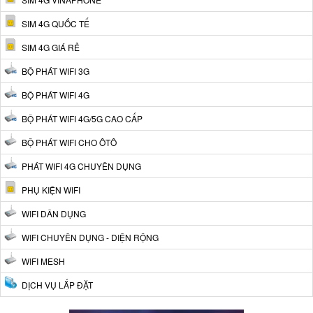
SIM 4G QUỐC TẾ
SIM 4G GIÁ RẺ
BỘ PHÁT WIFI 3G
BỘ PHÁT WIFI 4G
BỘ PHÁT WIFI 4G/5G CAO CẤP
BỘ PHÁT WIFI CHO ÔTÔ
PHÁT WIFI 4G CHUYÊN DỤNG
PHỤ KIỆN WIFI
WIFI DÂN DỤNG
WIFI CHUYÊN DỤNG - DIỆN RỘNG
WIFI MESH
DỊCH VỤ LẮP ĐẶT