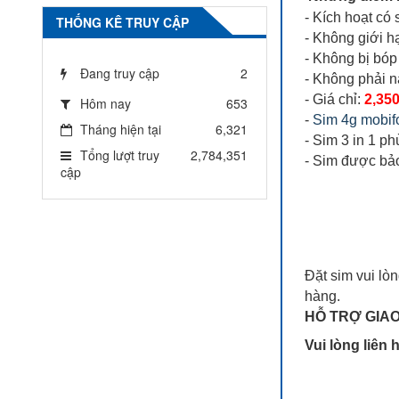
- Kích hoạt có
THỐNG KÊ TRUY CẬP
- Không giới 
- Không bị bóp
Đang truy cập
2
- Không phải n
- Giá chỉ:
2,35
Hôm nay
653
-
Sim 4g mobif
Tháng hiện tại
6,321
- Sim 3 in 1 ph
Tổng lượt truy
2,784,351
- Sim được bảo
cập
Đặt sim vui lò
hàng.
HỖ TRỢ GIAO
Vui lòng liên 