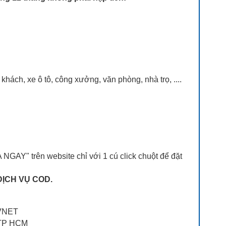
khách, xe ô tô, công xưởng, văn phòng, nhà trọ, ....
NGAY" trên website chỉ với 1 cú click chuột để đặt
DỊCH VỤ COD.
VNET
, TP HCM