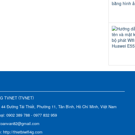
(
)
NG TVNET
TVNET
:
44 Đường Tái Thiết, Phường 11, Tân Bình, Hồ Chí Minh, Việt Nam
oại:
0902 389 788 - 0977 832 959
toanvan82@gmail.com
e:
http://thietbiwifi4g.com