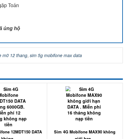
gặp Toán
ã ủng hộ
e m0 12 thang
,
sim 5g mobifone max data
ifone 12MDT150 DATA
Sim 4G Mobifone MAX90 không
khủng...
giới hạn...