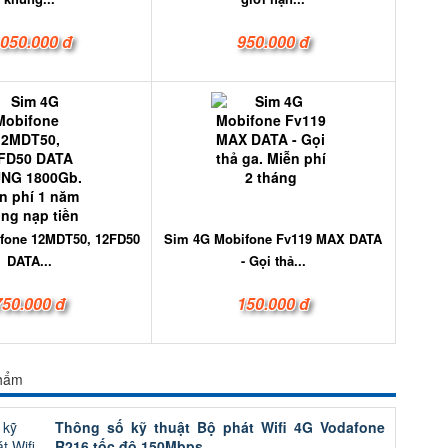
.050.000 đ
950.000 đ
fone 12MDT50, 12FD50
Sim 4G Mobifone Fv119 MAX DATA
DATA...
- Gọi thả...
750.000 đ
150.000 đ
phẩm
Thông số kỹ thuật Bộ phát Wifi 4G Vodafone
R216 tốc độ 150Mbps