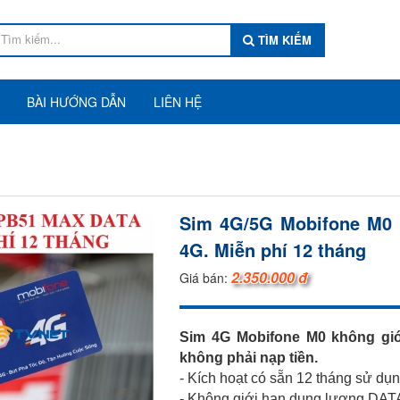
TÌM KIẾM
BÀI HƯỚNG DẪN
LIÊN HỆ
Sim 4G/5G Mobifone M0 k
4G. Miễn phí 12 tháng
2.350.000 đ
Giá bán:
Sim 4G Mobifone M0 không giới
không phải nạp tiền.
- Kích hoạt có sẵn 12 tháng sử dụ
- Không giới hạn dung lượng DATA