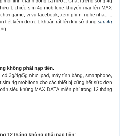
p mọi tỉnh thành trong cả nước. Chất lượng sóng 4g
sở hữu 1 chiếc sim 4g mobifone khuyến mại lớn MAX
chơi game, vi vu facebook, xem phim, nghe nhạc ...
òn tiết kiệm được 1 khoản rất lớn khi sử dụng
sim 4g
áng.
áng không phải nạp tiền.
 có 3g/4g/5g như ipad, máy tính bảng, smartphone,
p đặt sim 4g mobifone cho các thiết bị cũng hết sức đơn
khoản siêu khủng MAX DATA miễn phí trong 12 tháng
ng 12 tháng không phải nạp tiền: