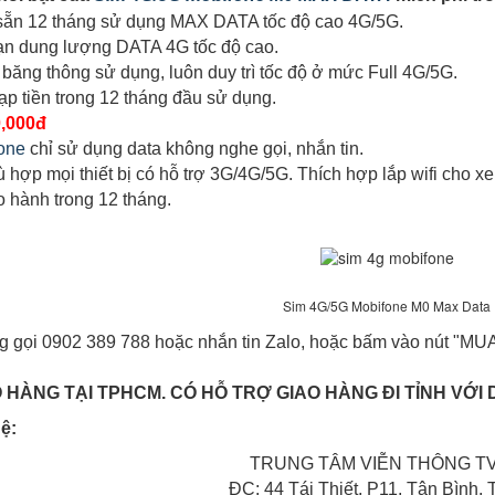
 sẵn 12 tháng sử dụng MAX DATA tốc độ cao 4G/5G.
hạn dung lượng DATA 4G tốc độ cao.
 băng thông sử dụng, luôn duy trì tốc độ ở mức Full 4G/5G.
ạp tiền trong 12 tháng đầu sử dụng.
0,000đ
one
chỉ sử dụng data không nghe gọi, nhắn tin.
ù hợp mọi thiết bị có hỗ trợ 3G/4G/5G. Thích hợp lắp wifi cho xe 
 hành trong 12 tháng.
Sim 4G/5G Mobifone M0 Max Data
ng gọi 0902 389 788 hoặc nhắn tin Zalo, hoặc bấm vào nút "MUA 
 HÀNG TẠI TPHCM. CÓ HỖ TRỢ GIAO HÀNG ĐI TỈNH VỚI 
hệ:
TRUNG TÂM VIỄN THÔNG T
ĐC: 44 Tái Thiết, P11, Tân Bình