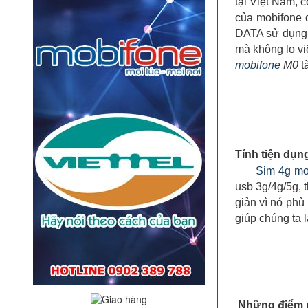
tại Việt Nam, 
của mobifone 
DATA sử dụng, 
mà không lo vi
mobifone
M0
t
Tính tiện dụn
Sim 4g mo
usb 3g/4g/5g, t
giản vì nó ph
giúp chúng ta l
Những điểm n