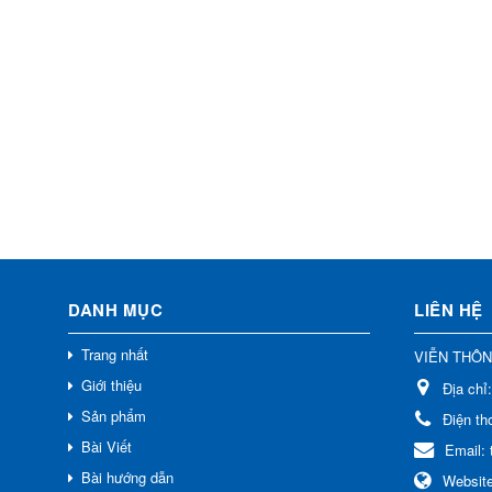
DANH MỤC
LIÊN HỆ
Trang nhất
VIỄN THÔ
Giới thiệu
Địa chỉ
Sản phẩm
Điện th
Bài Viết
Email:
Bài hướng dẫn
Websit