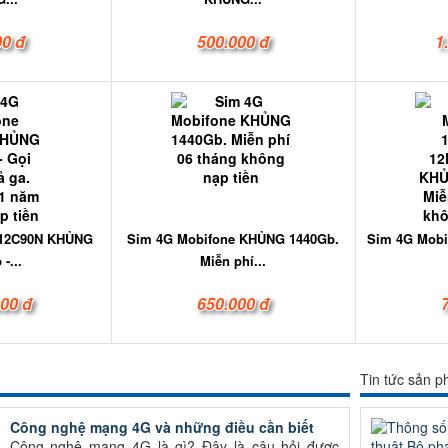
00 đ
500.000 đ
1
 12C90N KHỦNG
Sim 4G Mobifone KHỦNG 1440Gb.
Sim 4G Mobi
-...
Miễn phí...
000 đ
650.000 đ
Tin tức sản 
Công nghệ mạng 4G và những điều cần biết
Công nghệ mạng 4G là gì? Đây là câu hỏi được