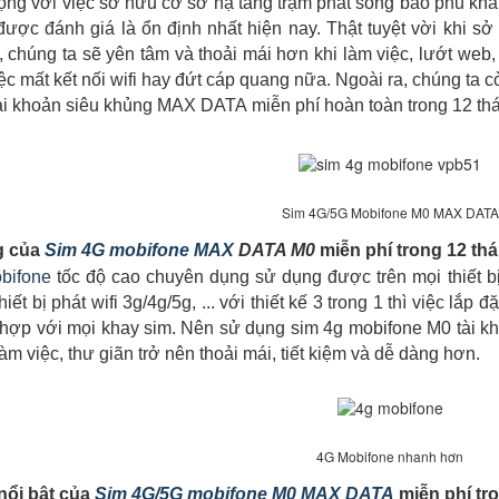
cộng với việc sở hữu cơ sở hạ tầng trạm phát sóng bao phủ khắ
được đánh giá là ổn định nhất hiện nay. Thật tuyệt vời khi 
chúng ta sẽ yên tâm và thoải mái hơn khi làm việc, lướt web, 
ệc mất kết nối wifi hay đứt cáp quang nữa. Ngoài ra, chúng ta c
ài khoản siêu khủng MAX DATA miễn phí hoàn toàn trong 12 th
Sim 4G/5G Mobifone M0 MAX DATA
g của
Sim 4G mobifone MAX
DATA M0
miễn phí trong 12 th
bifone
tốc độ cao chuyên dụng sử dụng được trên mọi thiết bị
hiết bị phát wifi 3g/4g/5g, ... với thiết kế 3 trong 1 thì việc lắ
ù hợp với mọi khay sim. Nên sử dụng sim 4g mobifone M0 tài 
àm việc, thư giãn trở nên thoải mái, tiết kiệm và dễ dàng hơn.
4G Mobifone nhanh hơn
ổi bật của
Sim 4G/5G mobifone M0 MAX DATA
miễn phí tro