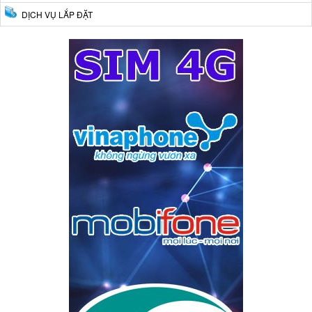
DỊCH VỤ LẮP ĐẶT