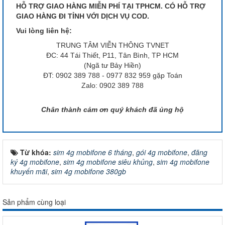
HỖ TRỢ GIAO HÀNG MIỄN PHÍ TẠI TPHCM. CÓ HỖ TRỢ
GIAO HÀNG ĐI TỈNH VỚI DỊCH VỤ COD.
Vui lòng liên hệ:
TRUNG TÂM VIỄN THÔNG TVNET
ĐC: 44 Tái Thiết, P11, Tân Bình, TP HCM
(Ngã tư Bảy Hiền)
ĐT: 0902 389 788 - 0977 832 959 gặp Toán
Zalo: 0902 389 788
Chân thành cảm ơn quý khách đã ủng hộ
Từ khóa:
sim 4g mobifone 6 tháng
,
gói 4g mobifone
,
đăng
ký 4g mobifone
,
sim 4g mobifone siêu khủng
,
sim 4g mobifone
khuyến mãi
,
sim 4g mobifone 380gb
Sản phẩm cùng loại