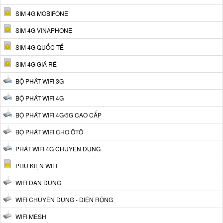
SIM 4G MOBIFONE
SIM 4G VINAPHONE
SIM 4G QUỐC TẾ
SIM 4G GIÁ RẺ
BỘ PHÁT WIFI 3G
BỘ PHÁT WIFI 4G
BỘ PHÁT WIFI 4G/5G CAO CẤP
BỘ PHÁT WIFI CHO ÔTÔ
PHÁT WIFI 4G CHUYÊN DỤNG
PHỤ KIỆN WIFI
WIFI DÂN DỤNG
WIFI CHUYÊN DỤNG - DIỆN RỘNG
WIFI MESH