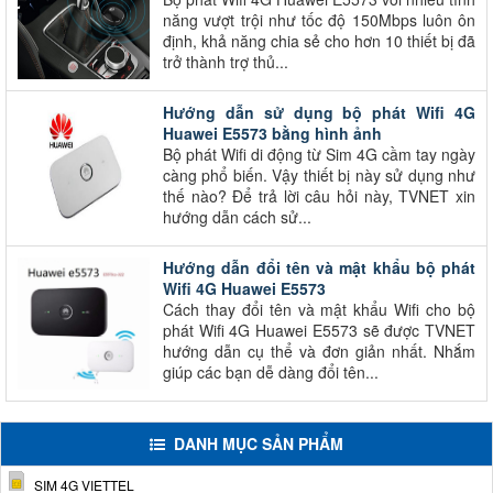
năng vượt trội như tốc độ 150Mbps luôn ôn
định, khả năng chia sẻ cho hơn 10 thiết bị đã
trở thành trợ thủ...
Hướng dẫn sử dụng bộ phát Wifi 4G
Huawei E5573 bằng hình ảnh
Bộ phát Wifi di động từ Sim 4G cầm tay ngày
càng phổ biến. Vậy thiết bị này sử dụng như
thế nào? Để trả lời câu hỏi này, TVNET xin
hướng dẫn cách sử...
Hướng dẫn đổi tên và mật khẩu bộ phát
Wifi 4G Huawei E5573
Cách thay đổi tên và mật khẩu Wifi cho bộ
phát Wifi 4G Huawei E5573 sẽ được TVNET
hướng dẫn cụ thể và đơn giản nhất. Nhắm
giúp các bạn dễ dàng đổi tên...
DANH MỤC SẢN PHẨM
SIM 4G VIETTEL