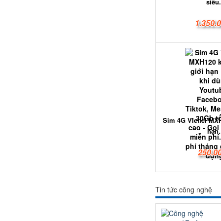
siêu.
1.350.
Sim 4G Viettel MX
hạn.
250.0
Tin tức công nghệ