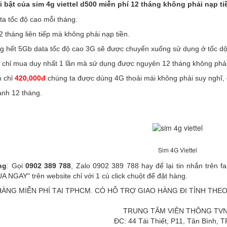
bật của sim 4g viettel d500 miễn phí 12 tháng không phải nạp ti
a tốc độ cao mỗi tháng.
2 tháng liên tiếp mà không phải nạp tiền.
g hết 5Gb data tốc độ cao 3G sẽ được chuyển xuống sử dụng ở tốc dộ
i chỉ mua duy nhất 1 lần mà sử dụng được nguyên 12 tháng không phải
m chỉ
420,000đ
chúng ta được dùng 4G thoải mái không phải suy nghĩ, 
nh 12 tháng.
Sim 4G Viettel
ng
: Gọi
0902 389 788
, Zalo 0902 389 788 hay để lại tin nhắn trên 
 NGAY" trên website chỉ với 1 cú click chuột để đặt hàng.
ÀNG MIỄN PHÍ TẠI TPHCM. CÓ HỖ TRỢ GIAO HÀNG ĐI TỈNH THEO
TRUNG TÂM VIÊN THÔNG TV
ĐC: 44 Tái Thiết, P11, Tân Bình,