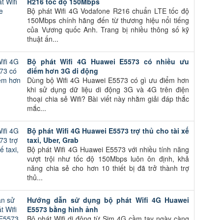
R216 tốc độ 150Mbps
Bộ phát Wifi 4G Vodafone R216 chuẩn LTE tốc độ
150Mbps chính hãng đến từ thương hiệu nổi tiếng
của Vương quốc Anh. Trang bị nhiều thông số kỹ
thuật ấn...
Bộ phát Wifi 4G Huawei E5573 có nhiều ưu
điểm hơn 3G di động
Dùng bộ Wifi 4G Huawei E5573 có gì ưu điểm hơn
khi sử dụng dữ liệu di động 3G và 4G trên điện
thoại chia sẻ Wifi? Bài viết này nhằm giải đáp thắc
mắc...
Bộ phát Wifi 4G Huawei E5573 trợ thủ cho tài xế
taxi, Uber, Grab
Bộ phát Wifi 4G Huawei E5573 với nhiều tính năng
vượt trội như tốc độ 150Mbps luôn ôn định, khả
năng chia sẻ cho hơn 10 thiết bị đã trở thành trợ
thủ...
Hướng dẫn sử dụng bộ phát Wifi 4G Huawei
E5573 bằng hình ảnh
Bộ phát Wifi di động từ Sim 4G cầm tay ngày càng