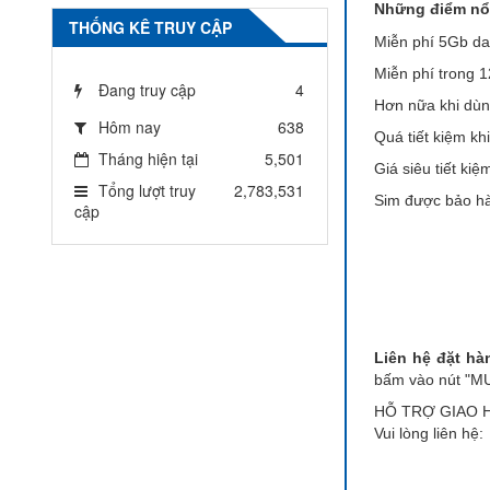
Những điểm nổi 
THỐNG KÊ TRUY CẬP
Miễn phí 5Gb dat
Miễn phí trong 1
Đang truy cập
4
Hơn nữa khi dùn
Hôm nay
638
Quá tiết kiệm kh
Tháng hiện tại
5,501
Giá siêu tiết kiệ
Tổng lượt truy
2,783,531
Sim được bảo hà
cập
Liên hệ đặt hà
bấm vào nút "MUA
HỖ TRỢ GIAO H
Vui lòng liên hệ: