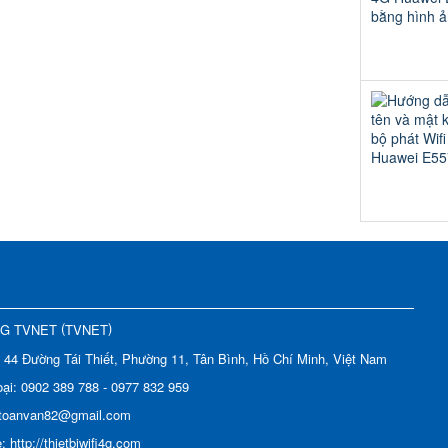
(
)
NG TVNET
TVNET
:
44 Đường Tái Thiết, Phường 11, Tân Bình, Hồ Chí Minh, Việt Nam
oại:
0902 389 788 - 0977 832 959
toanvan82@gmail.com
e:
http://thietbiwifi4g.com