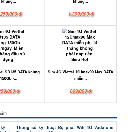
khủng...
khủng...
.250.000 đ
1.300.000 đ
tel SD135 DATA khủng
Sim 4G Viettel 12Umax90 Max DATA
150Gb -...
miễn...
259.000 đ
899.000 đ
phẩm
Thông số kỹ thuật Bộ phát Wifi 4G Vodafone