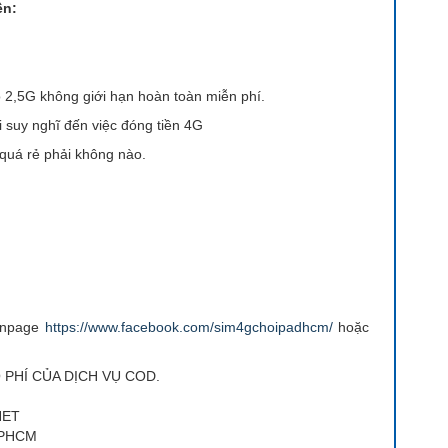
ền:
 2,5G không giới hạn hoàn toàn miễn phí.
 suy nghĩ đến việc đóng tiền 4G
quá rẻ phải không nào.
fanpage
https://www.facebook.com/sim4gchoipadhcm/
hoặc
 PHÍ CỦA DỊCH VỤ COD.
NET
 TPHCM