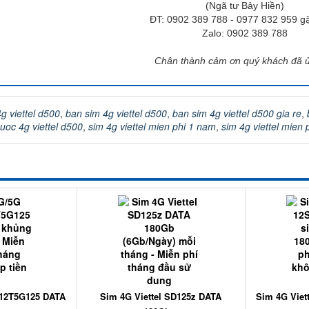
(Ngã tư Bảy Hiền)
ĐT: 0902 389 788 - 0977 832 959 g
Zalo: 0902 389 788
Chân thành cảm ơn quý khách đã 
g viettel d500
,
ban sim 4g viettel d500
,
ban sim 4g viettel d500 gia re
,
cuoc 4g viettel d500
,
sim 4g viettel mien phi 1 nam
,
sim 4g viettel mien 
 12T5G125 DATA
Sim 4G Viettel SD125z DATA
Sim 4G Viet