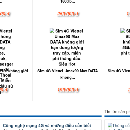
..
180Gb...
000 đ
250.000 đ
1
H120 không giới
Sim 4G Viettel Umax90 Max DATA
Sim 4G Viet
..
không...
00 đ
199.000 đ
Tin tức sản 
Công nghệ mạng 4G và những điều cần biết