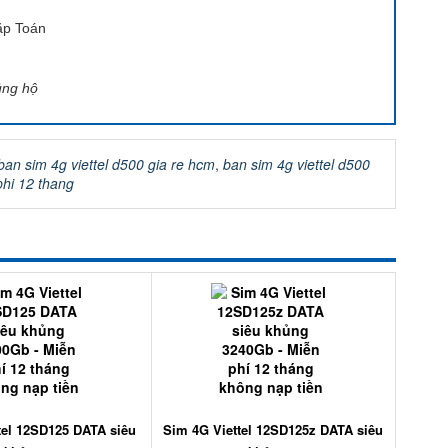
ặp Toán
ủng hộ
ban sim 4g viettel d500 gia re hcm
,
ban sim 4g viettel d500
phi 12 thang
tel 12SD125 DATA siêu
Sim 4G Viettel 12SD125z DATA siêu