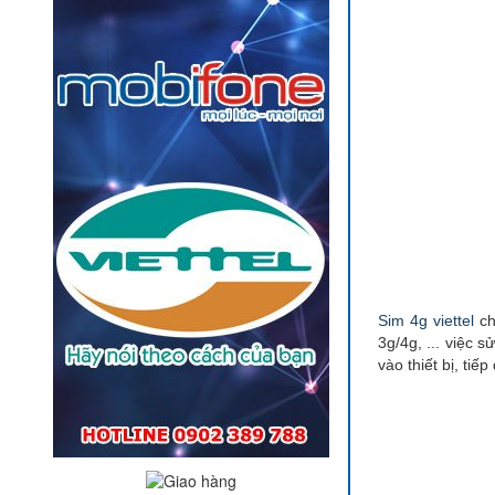
Sim 4g viettel
ch
3g/4g, ... việc s
vào thiết bị, tiế