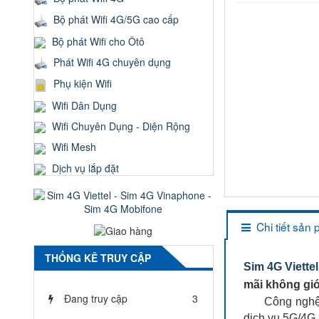
Bộ phát Wifi 4G/5G cao cấp
Bộ phát Wifi cho Ôtô
Phát Wifi 4G chuyên dụng
Phụ kiện Wifi
Wifi Dân Dụng
Wifi Chuyên Dụng - Diện Rộng
Wifi Mesh
Dịch vụ lắp đặt
Chi tiết sản
THỐNG KÊ TRUY CẬP
Sim 4G Viette
mãi không giớ
Đang truy cập
3
Công nghệ 
dịch vụ 5G/4G 