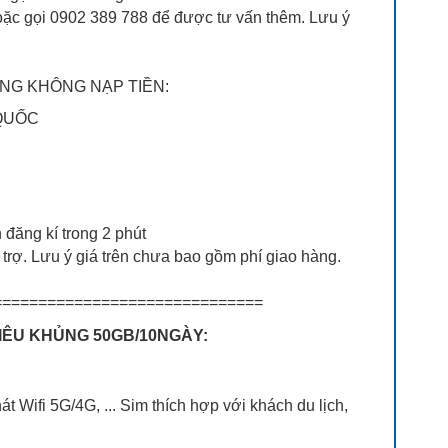
ặc gọi 0902 389 788 để được tư vấn thêm. Lưu ý
HÁNG KHÔNG NẠP TIỀN:
 QUỐC
đăng kí trong 2 phút
rợ. Lưu ý giá trên chưa bao gồm phí giao hàng.
=============================
SIÊU KHỦNG 50GB/10NGÀY:
át Wifi 5G/4G, ... Sim thích hợp với khách du lịch,