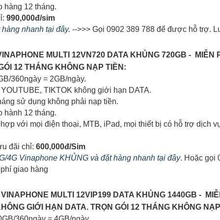
o hàng 12 tháng.
ỉ:
990,000đ/sim
t hàng nhanh tại đây.
-->>> Gọi 0902 389 788 để được hỗ trợ. L
G VINAPHONE MULTI 12VN720 DATA KHỦNG 720GB - MIỄN
GÓI 12 THÁNG KHÔNG NẠP TIỀN:
0GB/360ngày = 2GB/ngày.
m YOUTUBE, TIKTOK không giới hạn DATA.
tháng sử dụng không phải nạp tiền.
o hành 12 tháng.
 hợp với mọi điện thoại, MTB, iPad, mọi thiết bị có hỗ trợ dịc
ưu đãi chỉ:
600,000đ/Sim
 5G/4G Vinaphone KHỦNG và đặt hàng nhanh tại đây
.
Hoặc gọi 0
phí giao hàng
4G VINAPHONE MULTI 12VIP199 DATA KHỦNG 1440GB - MI
ÔNG GIỚI HẠN DATA. TRỌN GÓI 12 THÁNG KHÔNG NẠP 
40GB/360ngày = 4GB/ngày.