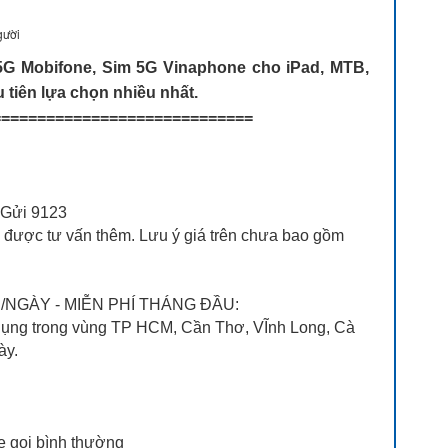
gười
m 5G Mobifone, Sim 5G Vinaphone cho iPad, MTB,
u tiên lựa chọn nhiều nhất.
============================
 Gửi 9123
ể được tư vấn thêm. Lưu ý giá trên chưa bao gồm
/NGÀY - MIỄN PHÍ THÁNG ĐẦU:
 dụng trong vùng TP HCM, Cần Thơ, VĨnh Long, Cà
ày.
he gọi bình thường