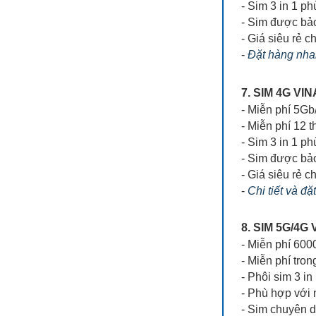
- Sim 3 in 1 ph
- Sim được bả
- Giá siêu rẻ ch
-
Đặt hàng nhan
7. SIM 4G V
- Miễn phí 5Gb
- Miễn phí 12 
- Sim 3 in 1 p
- Sim được bả
- Giá siêu rẻ ch
-
Chi tiết và đặ
8. SIM 5G/4
- Miễn phí 60
- Miễn phí tron
- Phôi sim 3 in
- Phù hợp với
- Sim chuyên 