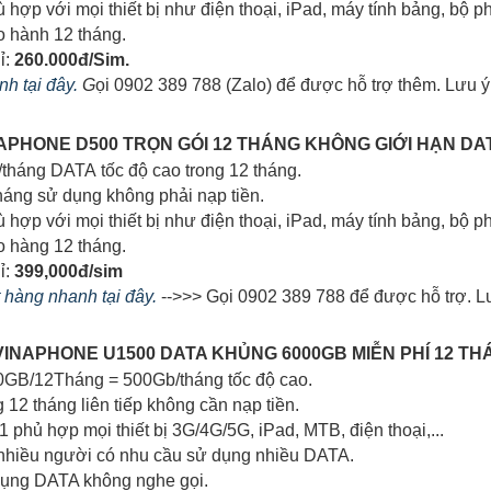
ù hợp với mọi thiết bị như điện thoại, iPad, máy tính bảng, bộ phá
o hành 12 tháng.
ỉ:
260.000đ/Sim.
h tại đây.
G
ọi 0902 389 788 (Zalo) để được hỗ trợ thêm. Lưu ý
INAPHONE D500 TRỌN GÓI 12 THÁNG KHÔNG GIỚI HẠN D
/tháng DATA tốc độ cao trong 12 tháng.
tháng sử dụng không phải nạp tiền.
hù hợp với mọi thiết bị như điện thoại, iPad, máy tính bảng, bộ 
o hàng 12 tháng.
ỉ:
399,000đ/sim
t hàng nhanh tại đây.
-->>> Gọi 0902 389 788 để được hỗ trợ. Lư
G VINAPHONE U1500 DATA KHỦNG 6000GB MIỄN PHÍ 12 
00GB/12Tháng = 500Gb/tháng tốc độ cao.
g 12 tháng liên tiếp không cần nạp tiền.
 1 phủ hợp mọi thiết bị 3G/4G/5G, iPad, MTB, điện thoại,...
 nhiều người có nhu cầu sử dụng nhiều DATA.
dụng DATA không nghe gọi.