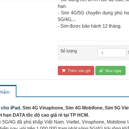
hạn.
- Sim 4G/5G chuyên dụng phù hợp 
5G/4G,...
- Sim được bảo hành 12 tháng.
Số lượng
Thêm vào giỏ
Mua ngay
 phẩm
l cho iPad
, Sim 4G Vinaphone, Sim 4G Mobifone, Sim 5G Vie
i hạn DATA tốc độ cao giá rẻ tại TP HCM.
5G/4G đã phủ khắp Việt Nam. Viettel, Vinaphone, Mobifone l
hiện nay, với trên 1,000,000 trạm phát sóng 5G/4G trải rộng k