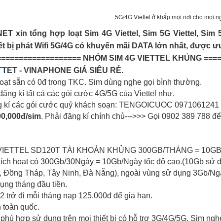
5G/4G Viettel ở khắp mọi nơi cho mọi n
T xin tổng hợp loạt Sim 4G Viettel, Sim 5G Viettel, Si
iết bị phát Wifi 5G/4G có khuyến mãi DATA lớn nhất, được ư
=================== NHÓM SIM 4G VIETTEL KHỦNG ====
TT
ET - VINAPHONE GIÁ SIÊU RẺ.
hoạt sẵn có 0đ trong TKC. Sim dùng nghe gọi bình thường.
đăng kí tất cả các gói cước 4G/5G của Viettel như.
g kí các gói cước quý khách soạn: TENGOICUOC 0971061241
0,000đ/sim
. Phải đăng kí chính chủ--->>> Gọi 0902 389 788 đ
G VIETTEL SD120T TÀI KHOẢN KHỦNG 300GB/THÁNG = 10GB
i kích hoạt có 300Gb/30Ngày = 10Gb/Ngày tốc độ cao.(10Gb sử
, Đồng Tháp, Tây Ninh, Đà Nẵng), ngoài vùng sử dụng 3Gb/Ng
dụng tháng đầu tiền.
 2 trở đi mỗi tháng nạp 125.000đ để gia hạn.
n toàn quốc.
1 phù hợp sử dụng trên mọi thiết bị có hỗ trợ 3G/4G/5G. Sim ng