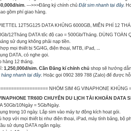
0,000đ/sim
. --->>>Đăng ký chính chủ
Đặt sim nhanh tại đây.
Ho
bao gồm phí giao hàng.
 VIETTEL 12T5G125 DATA KHỦNG 6000GB, MIỄN PHÍ 12 T
000Gb/12Tháng DATA tốc độ cao = 500Gb/Tháng. DÙNG TOÀN
tháng sử dụng không phải nạp tiền.
hợp mọi thiết bị 5G/4G, điện thoại, MTB, iPad, ...
dụng DATA, có nghe gọi.
o hàng 12 tháng.
ỉ:
1,250,000đ/sim. Cần Đăng kí chính chủ
shop sẽ hướng dẫn 
ặt hàng nhanh tại đây
.
Hoặc gọi 0902 389 788 (Zalo) để được hỗ t
=================== NHÓM SIM 4G VINAPHONE KHỦNG =
G VINAPHONE TR60D CHUYÊN DU LỊCH TÀI KHOẢN DATA 
TA 50Gb/10Ngày = 5Gb/Ngày.
dụng trong 10 ngày. Lắp sim vào máy tự động kích hoạt gói.
ù hợp với mọi thiết bị như điện thoại, iPad, máy tính bảng, bộ ph
cầu sử dụng DATA ngắn ngày.