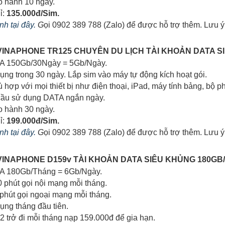
o hành 10 ngày.
ỉ:
135.000đ/Sim.
h tại đây.
G
ọi 0902 389 788 (Zalo) để được hỗ trợ thêm. Lưu ý
G VINAPHONE TR125 CHUYÊN DU LỊCH TÀI KHOẢN DATA 
TA 150Gb/30Ngày = 5Gb/Ngày.
dụng trong 30 ngày. Lắp sim vào máy tự động kích hoạt gói.
ù hợp với mọi thiết bị như điện thoại, iPad, máy tính bảng, bộ ph
cầu sử dụng DATA ngắn ngày.
o hành 30 ngày.
ỉ:
199.000đ/Sim.
h tại đây.
G
ọi 0902 389 788 (Zalo) để được hỗ trợ thêm. Lưu ý
G VINAPHONE D159v TÀI KHOẢN DATA SIÊU KHỦNG 180GB
TA 180Gb/Tháng = 6Gb/Ngày.
0 phút gọi nội mạng mỗi tháng.
 phút gọi ngoại mạng mỗi tháng.
dụng tháng đầu tiên.
 2 trở đi mỗi tháng nạp 159.000đ để gia hạn.