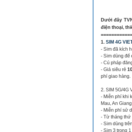
Dưới đây TVNE
điện thoại, th
===========
1.
SIM 4G VIE
- Sim đã kích 
- Sim dùng để 
- Cú pháp đăn
- Giá siêu rẻ
10
phí giao hàng.
2. SIM 5G/4
- Miễn phí kh
Mau, An Giang
- Miễn phí sử 
- Từ tháng thứ
- Sim dùng trê
- Sim 3 trong 