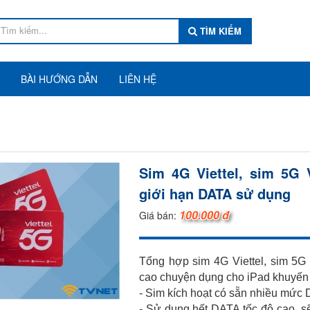
TÌM KIẾM
BÀI HƯỚNG DẪN
LIÊN HỆ
Sim 4G Viettel, sim 5G 
giới hạn DATA sử dụng
100.000 đ
Giá bán:
Tổng hợp sim 4G Viettel, sim 5G
cao chuyện dụng cho iPad khuyến 
- Sim kích hoạt có sẵn nhiều mức 
- Sử dụng hết DATA tốc độ cao, s