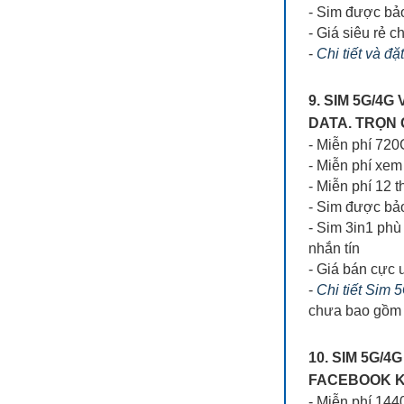
- Sim được bả
- Giá siêu rẻ ch
-
Chi tiết và đặ
9. SIM 5G/4
DATA. TRỌN 
- Miễn phí 72
- Miễn phí xe
- Miễn phí 12 
- Sim được bả
- Sim 3in1 phù
nhắn tín
- Giá bán cực 
-
Chi tiết Sim
chưa bao gồm 
10. SIM 5G/
FACEBOOK KH
- Miễn phí 14