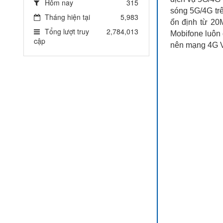
Hôm nay
315
sóng 5G/4G trê
Tháng hiện tại
5,983
ổn định từ 20
Tổng lượt truy
2,784,013
Mobifone luôn 
cập
nên mạng 4G Vi