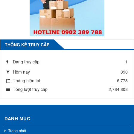
THỐNG KÊ TRUY CẬP
Đang truy cập
1
Hôm nay
390
Tháng hiện tại
6,778
Tổng lượt truy cập
2,784,808
DANH MỤC
Trang nhất