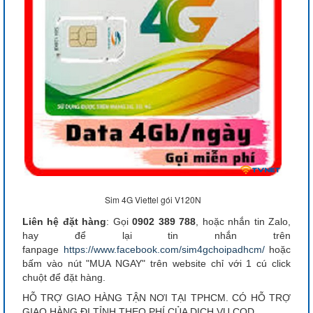
Sim 4G Viettel gói V120N
Liên hệ đặt hàng
: Gọi
0902 389 788
, hoặc nhắn tin Zalo,
hay để lại tin nhắn trên
fanpage
https://www.facebook.com/sim4gchoipadhcm/
hoặc
bấm vào nút "MUA NGAY" trên website chỉ với 1 cú click
chuột để đặt hàng.
HỖ TRỢ GIAO HÀNG TẬN NƠI TẠI TPHCM. CÓ HỖ TRỢ
GIAO HÀNG ĐI TỈNH THEO PHÍ CỦA DỊCH VỤ COD.