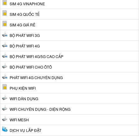
SIM 4G VINAPHONE
SIM 4G QUỐC TẾ
SIM 4G GIÁ RẺ
BỘ PHÁT WIFI 3G
BỘ PHÁT WIFI 4G
BỘ PHÁT WIFI 4G/5G CAO CẤP
BỘ PHÁT WIFI CHO ÔTÔ
PHÁT WIFI 4G CHUYÊN DỤNG
PHỤ KIỆN WIFI
WIFI DÂN DỤNG
WIFI CHUYÊN DỤNG - DIỆN RỘNG
WIFI MESH
DỊCH VỤ LẮP ĐẶT