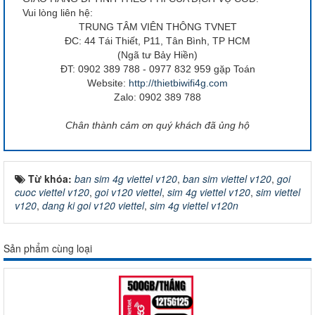
Vui lòng liên hệ:
TRUNG TÂM VIÊN THÔNG TVNET
ĐC: 44 Tái Thiết, P11, Tân Bình, TP HCM
(Ngã tư Bảy Hiền)
ĐT: 0902 389 788 - 0977 832 959 gặp Toán
Website:
http://thietbiwifi4g.com
Zalo: 0902 389 788
Chân thành cảm ơn quý khách đã ủng hộ
Từ khóa:
ban sim 4g viettel v120
,
ban sim viettel v120
,
goi
cuoc viettel v120
,
goi v120 viettel
,
sim 4g viettel v120
,
sim viettel
v120
,
dang ki goi v120 viettel
,
sim 4g viettel v120n
Sản phẩm cùng loại