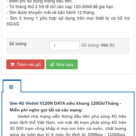
- Miễn phí sử dụng tháng đầu tiền.
- Từ tháng thứ 2 trở đi chỉ cần nạp 120.000đ để gia hạn.
- Sim được khuyến mãi và bảo hành 12 tháng.
- Sim 3 trong 1 phù hợp sử dụng trên mọi thiết bị có hỗ trợ
3G/4G
Số lượng
Số lượng:
990
Bộ
Thêm vào giỏ
Mua ngay
Sim 4G Viettel V
120N DATA siêu khủng 120Gb/Tháng -
Miễn phí nghe gọi tất cả các mạng:
Viettel nhà mạng viễn thông đầu tiên phủ sóng 4G trên
toàn lãnh thổ Việt Nam, với mật độ trạm phát sóng 4G trên
30 000 trạm rộng khắp ở mọi nơi trên cả nước, chất lượng
sóng 4g luôn duy trì ở mức ổn định từ 20Mbps - 110Mbps.