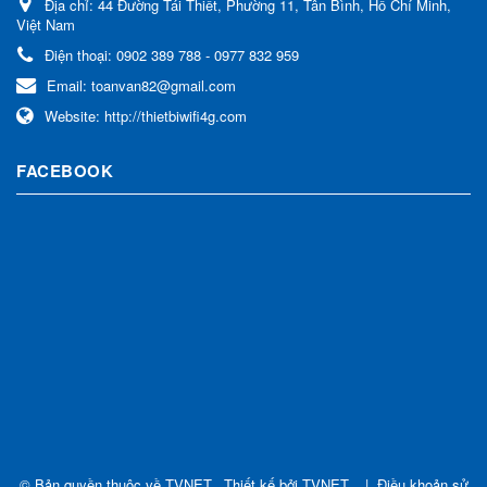
Địa chỉ:
44 Đường Tái Thiết, Phường 11, Tân Bình, Hồ Chí Minh,
Việt Nam
Điện thoại:
0902 389 788 - 0977 832 959
Email:
toanvan82@gmail.com
Website:
http://thietbiwifi4g.com
FACEBOOK
© Bản quyền thuộc về
TVNET
.
Thiết kế bởi
TVNET
.
|
Điều khoản sử