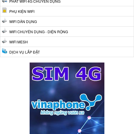
PHÁT WIFI 4G CHUYÊN DỤNG
PHỤ KIỆN WIFI
WIFI DÂN DỤNG
WIFI CHUYÊN DỤNG - DIỆN RỘNG
WIFI MESH
DỊCH VỤ LẮP ĐẶT