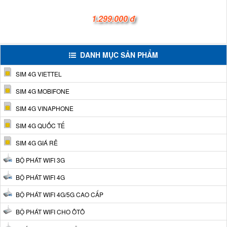
1.299.000 đ
DANH MỤC SẢN PHẨM
SIM 4G VIETTEL
SIM 4G MOBIFONE
SIM 4G VINAPHONE
SIM 4G QUỐC TẾ
SIM 4G GIÁ RẺ
BỘ PHÁT WIFI 3G
BỘ PHÁT WIFI 4G
BỘ PHÁT WIFI 4G/5G CAO CẤP
BỘ PHÁT WIFI CHO ÔTÔ