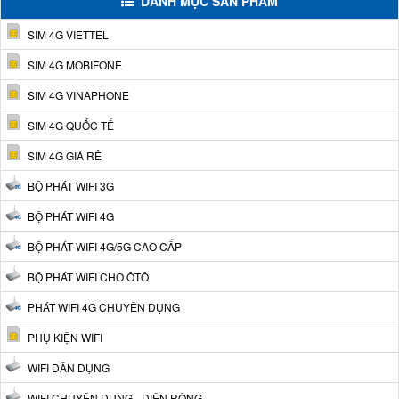
DANH MỤC SẢN PHẨM
SIM 4G VIETTEL
SIM 4G MOBIFONE
SIM 4G VINAPHONE
SIM 4G QUỐC TẾ
SIM 4G GIÁ RẺ
BỘ PHÁT WIFI 3G
BỘ PHÁT WIFI 4G
BỘ PHÁT WIFI 4G/5G CAO CẤP
BỘ PHÁT WIFI CHO ÔTÔ
PHÁT WIFI 4G CHUYÊN DỤNG
PHỤ KIỆN WIFI
WIFI DÂN DỤNG
WIFI CHUYÊN DỤNG - DIỆN RỘNG