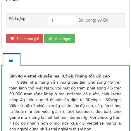
Số lượng
Số lượng:
97
Bộ
Thêm vào giỏ
Mua ngay
Sim 4g viettel khuyến mại 3,5Gb/Tháng tốc độ cao
Viettel nhà mạng viễn thông đầu tiên phủ sóng 4G trên
toàn lãnh thổ Việt Nam, với mật độ trạm phát sóng 4G trên
30 000 trạm rộng khắp ở mọi nơi trên cả nước, chất lượng
sóng 4g luôn duy trì ở mức ổn định từ 30Mbps - 50Mbps.
Việc sở hữu 1 chiếc
sim 4g viettel
tốc độ cao, sẽ giúp chúng
ta thoải mái làm việc, giải trí, lướt facebook, đọc báo, chơi
game mà không lo mất kết nối internet 4g. Với phương trâm
" Tốc độ nhanh hơn ở mọi nơi" của 4G Viettel sẽ mạng lại
cho người dùng nhiều trải nghiệm thú vị hơn.