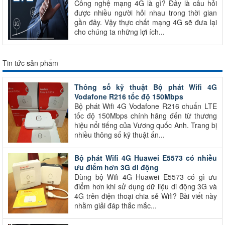
Công nghệ mạng 4G là gì? Đây là câu hỏi
được nhiều người hỏi nhau trong thời gian
gần đây. Vậy thực chất mạng 4G sẽ đưa lại
cho chúng ta những lợi ích...
Tin tức sản phẩm
Thông số kỹ thuật Bộ phát Wifi 4G
Vodafone R216 tốc độ 150Mbps
Bộ phát Wifi 4G Vodafone R216 chuẩn LTE
tốc độ 150Mbps chính hãng đến từ thương
hiệu nổi tiếng của Vương quốc Anh. Trang bị
nhiều thông số kỹ thuật ấn...
Bộ phát Wifi 4G Huawei E5573 có nhiều
ưu điểm hơn 3G di động
Dùng bộ Wifi 4G Huawei E5573 có gì ưu
điểm hơn khi sử dụng dữ liệu di động 3G và
4G trên điện thoại chia sẻ Wifi? Bài viết này
nhằm giải đáp thắc mắc...