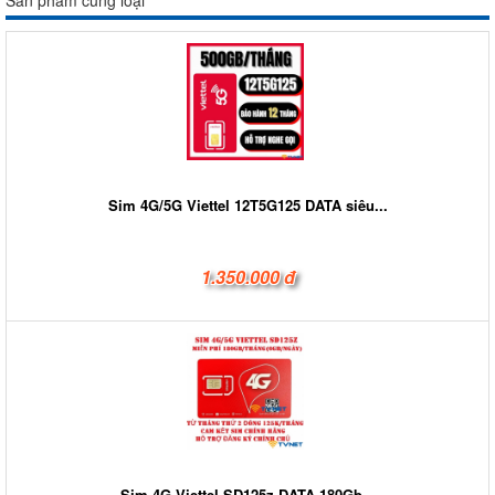
Sim 4G/5G Viettel 12T5G125 DATA siêu...
1.350.000 đ
Sim 4G Viettel SD125z DATA 180Gb...