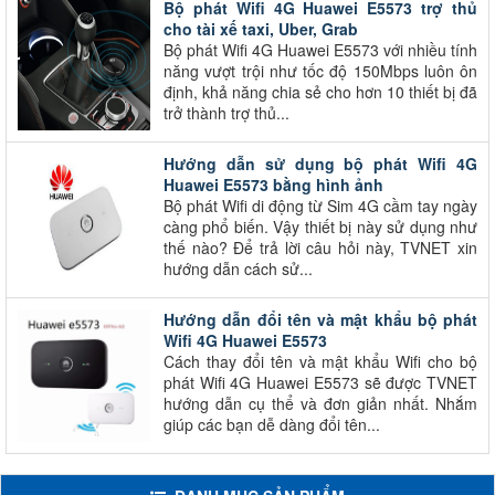
Bộ phát Wifi 4G Huawei E5573 trợ thủ
cho tài xế taxi, Uber, Grab
Bộ phát Wifi 4G Huawei E5573 với nhiều tính
năng vượt trội như tốc độ 150Mbps luôn ôn
định, khả năng chia sẻ cho hơn 10 thiết bị đã
trở thành trợ thủ...
Hướng dẫn sử dụng bộ phát Wifi 4G
Huawei E5573 bằng hình ảnh
Bộ phát Wifi di động từ Sim 4G cầm tay ngày
càng phổ biến. Vậy thiết bị này sử dụng như
thế nào? Để trả lời câu hỏi này, TVNET xin
hướng dẫn cách sử...
Hướng dẫn đổi tên và mật khẩu bộ phát
Wifi 4G Huawei E5573
Cách thay đổi tên và mật khẩu Wifi cho bộ
phát Wifi 4G Huawei E5573 sẽ được TVNET
hướng dẫn cụ thể và đơn giản nhất. Nhắm
giúp các bạn dễ dàng đổi tên...