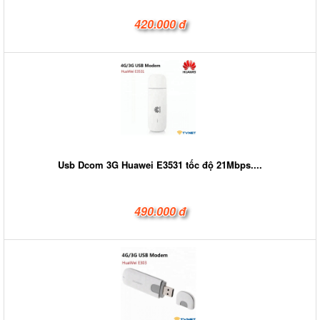
420.000 đ
Usb Dcom 3G Huawei E3531 tốc độ 21Mbps....
490.000 đ