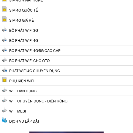
SIM 4G QUỐC TẾ
SIM 4G GIÁ RẺ
BỘ PHÁT WIFI 3G
BỘ PHÁT WIFI 4G
BỘ PHÁT WIFI 4G/5G CAO CẤP
BỘ PHÁT WIFI CHO ÔTÔ
PHÁT WIFI 4G CHUYÊN DỤNG
PHỤ KIỆN WIFI
WIFI DÂN DỤNG
WIFI CHUYÊN DỤNG - DIỆN RỘNG
WIFI MESH
DỊCH VỤ LẮP ĐẶT