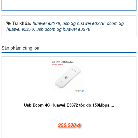
Từ khóa:
huawei e3276
,
usb 3g huawei e3276
,
dcom 3g
huawei e3276
,
usb dcom 3g huawei e3276
Sản phẩm cùng loại
Usb Dcom 4G Huawei E3372 tốc độ 150Mbps....
990.000 đ