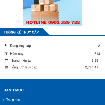
THỐNG KÊ TRUY CẬP
Đang truy cập
2
Hôm nay
713
Tháng hiện tại
6,381
Tổng lượt truy cập
2,784,411
DANH MỤC
Trang nhất