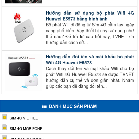
Hướng dẫn sử dụng bộ phát Wifi 4G
Huawei E5573 bằng hình ảnh
Bộ phát Wifi di động từ Sim 4G cầm tay ngày
càng phổ biến. Vậy thiết bị này sử dụng như
thế nào? Để trả lời câu hỏi này, TVNET xin
hướng dẫn cách sử...
Hướng dẫn đổi tên và mật khẩu bộ phát
Wifi 4G Huawei E5573
Cách thay đổi tên và mật khẩu Wifi cho bộ
phát Wifi 4G Huawei E5573 sẽ được TVNET
hướng dẫn cụ thể và đơn giản nhất. Nhắm
giúp các bạn dễ dàng đổi tên...
DANH MỤC SẢN PHẨM
SIM 4G VIETTEL
SIM 4G MOBIFONE
SIM 4G VINAPHONE