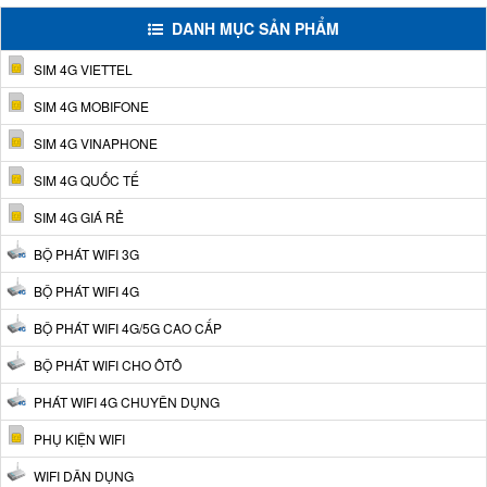
DANH MỤC SẢN PHẨM
SIM 4G VIETTEL
SIM 4G MOBIFONE
SIM 4G VINAPHONE
SIM 4G QUỐC TẾ
SIM 4G GIÁ RẺ
BỘ PHÁT WIFI 3G
BỘ PHÁT WIFI 4G
BỘ PHÁT WIFI 4G/5G CAO CẤP
BỘ PHÁT WIFI CHO ÔTÔ
PHÁT WIFI 4G CHUYÊN DỤNG
PHỤ KIỆN WIFI
WIFI DÂN DỤNG