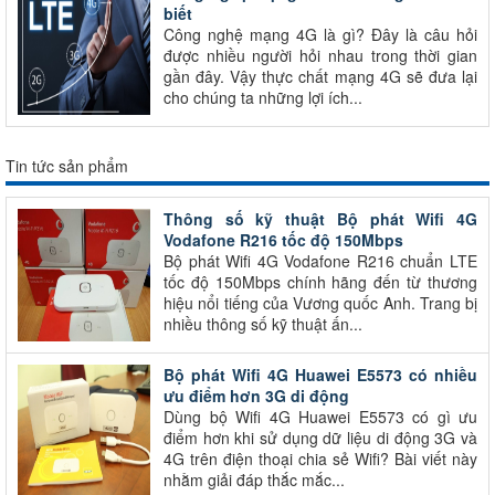
biết
Công nghệ mạng 4G là gì? Đây là câu hỏi
được nhiều người hỏi nhau trong thời gian
gần đây. Vậy thực chất mạng 4G sẽ đưa lại
cho chúng ta những lợi ích...
Tin tức sản phẩm
Thông số kỹ thuật Bộ phát Wifi 4G
Vodafone R216 tốc độ 150Mbps
Bộ phát Wifi 4G Vodafone R216 chuẩn LTE
tốc độ 150Mbps chính hãng đến từ thương
hiệu nổi tiếng của Vương quốc Anh. Trang bị
nhiều thông số kỹ thuật ấn...
Bộ phát Wifi 4G Huawei E5573 có nhiều
ưu điểm hơn 3G di động
Dùng bộ Wifi 4G Huawei E5573 có gì ưu
điểm hơn khi sử dụng dữ liệu di động 3G và
4G trên điện thoại chia sẻ Wifi? Bài viết này
nhằm giải đáp thắc mắc...