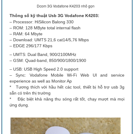
Dcom 3G Vodafone K4203 nhỏ gọn
Thông số kỹ thuật Usb 3G Vodafone K4203:
– Processor: HiSilicon Balong 330
– ROM: 128 MByte total internal flash
– RAM: 64 Mbyte
– Download: UMTS 21,6 cat14/5,76 Mbps
– EDGE 296/177 Kbps
– UMTS: Dual Band, 900/2100MHz
– GSM: Quad-band, 850/900/1800/1900
– USB: USB High Speed 2.0 support
– Sync: Vodafone Mobile Wi-Fi Web UI and service
experience as well as Monitor Ap
* Tương thích với hầu hết các tool, thiết bị hỗ trợ usb 3g
sẵn có trên thị trường
* Đặc biệt khả năng thu sóng rất tốt, chạy mượt mà mọi
ứng dụng.