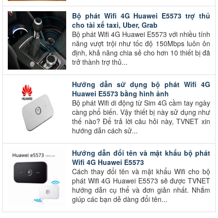
Bộ phát Wifi 4G Huawei E5573 trợ thủ
cho tài xế taxi, Uber, Grab
Bộ phát Wifi 4G Huawei E5573 với nhiều tính
năng vượt trội như tốc độ 150Mbps luôn ôn
định, khả năng chia sẻ cho hơn 10 thiết bị đã
trở thành trợ thủ...
Hướng dẫn sử dụng bộ phát Wifi 4G
Huawei E5573 bằng hình ảnh
Bộ phát Wifi di động từ Sim 4G cầm tay ngày
càng phổ biến. Vậy thiết bị này sử dụng như
thế nào? Để trả lời câu hỏi này, TVNET xin
hướng dẫn cách sử...
Hướng dẫn đổi tên và mật khẩu bộ phát
Wifi 4G Huawei E5573
Cách thay đổi tên và mật khẩu Wifi cho bộ
phát Wifi 4G Huawei E5573 sẽ được TVNET
hướng dẫn cụ thể và đơn giản nhất. Nhắm
giúp các bạn dễ dàng đổi tên...