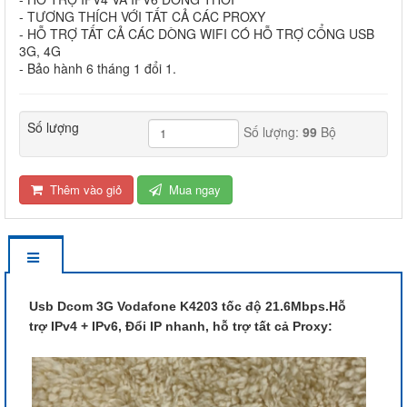
- TƯƠNG THÍCH VỚI TẤT CẢ CÁC PROXY
- HỖ TRỢ TẤT CẢ CÁC DÒNG WIFI CÓ HỖ TRỢ CỔNG USB
3G, 4G
- Bảo hành 6 tháng 1 đổi 1.
Số lượng
Số lượng:
99
Bộ
Thêm vào giỏ
Mua ngay
Usb Dcom 3G Vodafone K4203 tốc độ 21.6Mbps.Hỗ
trợ IPv4 + IPv6, Đổi IP nhanh, hỗ trợ tất cả Proxy: