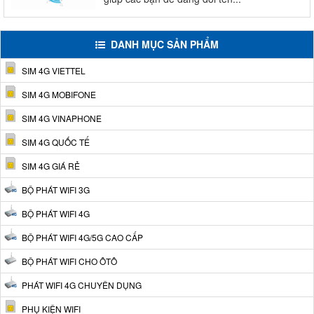
DANH MỤC SẢN PHẨM
SIM 4G VIETTEL
SIM 4G MOBIFONE
SIM 4G VINAPHONE
SIM 4G QUỐC TẾ
SIM 4G GIÁ RẺ
BỘ PHÁT WIFI 3G
BỘ PHÁT WIFI 4G
BỘ PHÁT WIFI 4G/5G CAO CẤP
BỘ PHÁT WIFI CHO ÔTÔ
PHÁT WIFI 4G CHUYÊN DỤNG
PHỤ KIỆN WIFI