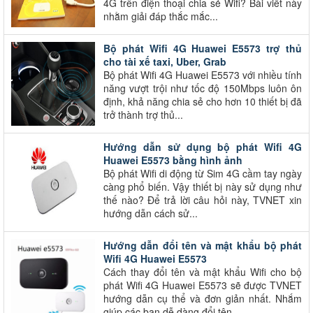
4G trên điện thoại chia sẻ Wifi? Bài viết này
nhằm giải đáp thắc mắc...
Bộ phát Wifi 4G Huawei E5573 trợ thủ
cho tài xế taxi, Uber, Grab
Bộ phát Wifi 4G Huawei E5573 với nhiều tính
năng vượt trội như tốc độ 150Mbps luôn ôn
định, khả năng chia sẻ cho hơn 10 thiết bị đã
trở thành trợ thủ...
Hướng dẫn sử dụng bộ phát Wifi 4G
Huawei E5573 bằng hình ảnh
Bộ phát Wifi di động từ Sim 4G cầm tay ngày
càng phổ biến. Vậy thiết bị này sử dụng như
thế nào? Để trả lời câu hỏi này, TVNET xin
hướng dẫn cách sử...
Hướng dẫn đổi tên và mật khẩu bộ phát
Wifi 4G Huawei E5573
Cách thay đổi tên và mật khẩu Wifi cho bộ
phát Wifi 4G Huawei E5573 sẽ được TVNET
hướng dẫn cụ thể và đơn giản nhất. Nhắm
giúp các bạn dễ dàng đổi tên...