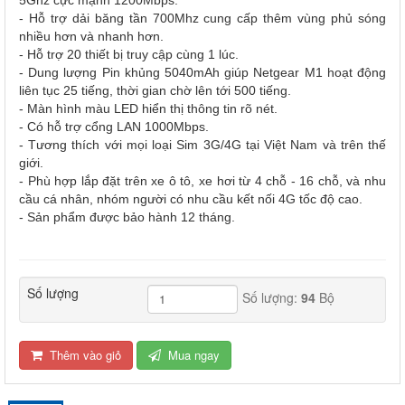
- Hỗ trợ dải băng tần 700Mhz cung cấp thêm vùng phủ sóng
nhiều hơn và nhanh hơn.
- Hỗ trợ 20 thiết bị truy cập cùng 1 lúc.
- Dung lượng Pin khủng 5040mAh giúp Netgear M1 hoạt động
liên tục 25 tiếng, thời gian chờ lên tới 500 tiếng.
- Màn hình màu LED hiển thị thông tin rõ nét.
- Có hỗ trợ cổng LAN 1000Mbps.
- Tương thích với mọi loại Sim 3G/4G tại Việt Nam và trên thế
giới.
- Phù hợp lắp đặt trên xe ô tô, xe hơi từ 4 chỗ - 16 chỗ, và nhu
cầu cá nhân, nhóm người có nhu cầu kết nối 4G tốc độ cao.
- Sản phẩm được bảo hành 12 tháng.
Số lượng
Số lượng:
94
Bộ
Thêm vào giỏ
Mua ngay