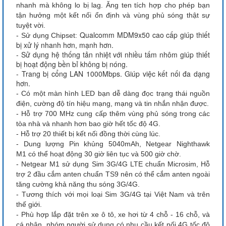
nhanh mà không lo bị lag. Ăng ten tích hợp cho phép bạn
tận hưởng một kết nối ổn định và vùng phủ sóng thật sự
tuyệt vời.
Qualcomm MDM9x50 cao cấp giúp thiết
- Sử dụng Chipset:
bị xử lý nhanh hơn, mạnh hơn.
- Sử dụng hệ thống tản nhiệt với nhiều tấm nhôm giúp thiết
bị hoạt động bền bỉ không bị nóng.
- Trang bị cổng LAN 1000Mbps. Giúp việc kết nối đa dạng
hơn.
- Có một màn hình LED bạn dễ dàng đọc trạng thái nguồn
điện, cường độ tín hiệu mạng, mạng và tin nhắn nhận được.
- Hỗ trợ 700 MHz cung cấp thêm vùng phủ sóng trong các
tòa nhà và nhanh hơn bao giờ hết tốc độ 4G.
- Hỗ trợ 20 thiết bị kết nối đồng thời cùng lúc.
- Dung lượng Pin khủng 5040mAh, Netgear Nighthawk
M1 có thể hoạt động 30 giờ liên tục và 500 giờ chờ.
- Netgear M1 sử dụng Sim 3G/4G LTE chuẩn Microsim, Hỗ
trợ 2 đầu cắm anten chuẩn TS9 nên có thể cắm anten ngoài
tăng cường khả năng thu sóng 3G/4G.
- Tương thích với mọi loại Sim 3G/4G tại Việt Nam và trên
thế giới.
- Phù hợp lắp đặt trên xe ô tô, xe hơi từ 4 chỗ - 16 chỗ, và
cá nhân, nhóm người sử dụng có nhu cầu kết nối 4G tốc độ