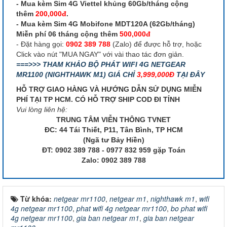
- Mua kèm Sim 4G Viettel khủng 60Gb/tháng cộng
thêm
200,000đ
.
- Mua kèm Sim 4G Mobifone MDT120A (62Gb/tháng)
Miễn phí 06 tháng cộng thêm
500,000đ
- Đặt hàng gọi:
0902 389 788
(Zalo) để được hỗ trợ, hoặc
Click vào nút "MUA NGAY" với vài thao tác đơn giản.
===>>> THAM KHẢO BỘ PHÁT WIFI 4G NETGEAR
MR1100 (NIGHTHAWK M1) GIÁ CHỈ
3,999,000Đ
TẠI ĐÂY
HỖ TRỢ GIAO HÀNG VÀ HƯỚNG DẪN SỬ DỤNG MIỄN
PHÍ TẠI TP HCM. CÓ HỖ TRỢ SHIP COD ĐI TỈNH
Vui lòng liên hệ:
TRUNG TÂM VIỄN THÔNG TVNET
ĐC: 44 Tái Thiết, P11, Tân Bình, TP HCM
(Ngã tư Bảy Hiền)
ĐT: 0902 389 788 - 0977 832 959 gặp Toán
Zalo: 0902 389 788
Từ khóa:
netgear mr1100
,
netgear m1
,
nighthawk m1
,
wifi
4g netgear mr1100
,
phat wifi 4g netgear mr1100
,
bo phat wifi
4g netgear mr1100
,
gia ban netgear m1
,
gia ban netgear