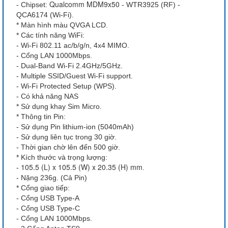
Qualcomm MDM9x50
- Chipset:
- WTR3925 (RF) -
QCA6174 (Wi-Fi).
* Màn hình màu QVGA LCD.
* Các tính năng WiFi:
- Wi-Fi 802.11 ac/b/g/n, 4x4 MIMO.
- Cổng LAN 1000Mbps.
- Dual-Band Wi-Fi 2.4GHz/5GHz.
- Multiple SSID/Guest Wi-Fi support.
- Wi-Fi Protected Setup (WPS).
- Có khả năng NAS
* Sử dụng khay Sim Micro.
* Thông tin Pin:
- Sử dụng Pin lithium-ion (5040mAh)
- Sử dụng liên tục trong 30 giờ.
- Thời gian chờ lên đến 500 giờ.
* Kích thước và trọng lượng:
105.5 (L) x 105.5 (W) x 20.35 (H) mm
-
.
- Nặng 236g. (Cả Pin)
* Cổng giao tiếp:
- Cổng USB Type-A
- Cổng USB Type-C
- Cổng LAN 1000Mbps.