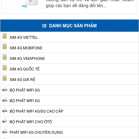
giúp các bạn dễ dàng đổi tên...
DANH MỤC SẢN PHẨM
SIM 4G VIETTEL
SIM 4G MOBIFONE
SIM 4G VINAPHONE
SIM 4G QUỐC TẾ
SIM 4G GIÁ RẺ
BỘ PHÁT WIFI 3G
BỘ PHÁT WIFI 4G
BỘ PHÁT WIFI 4G/5G CAO CẤP
BỘ PHÁT WIFI CHO ÔTÔ
PHÁT WIFI 4G CHUYÊN DỤNG