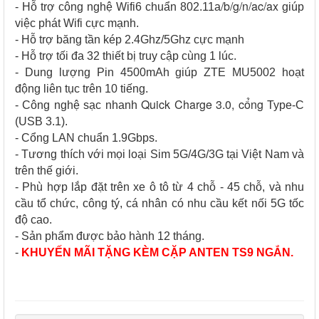
/b/g/n/ac/ax
- Hỗ trợ công nghệ Wifi6 chuẩn 802.11a
giúp
việc phát Wifi cực mạnh.
- Hỗ trợ băng tần kép 2.4Ghz/5Ghz cực mạnh
- Hỗ trợ tối đa 32 thiết bị truy cập cùng 1 lúc.
- Dung lượng Pin 4500mAh giúp ZTE MU5002 hoạt
động liên tục trên 10 tiếng.
Quick Charge 3.0, cổng
- Công nghệ sạc nhanh
Type-C
(USB 3.1).
- Cổng LAN chuẩn 1.9Gbps.
- Tương thích với mọi loại Sim 5G/4G/3G tại Việt Nam và
trên thế giới.
- Phù hợp lắp đặt trên xe ô tô từ 4 chỗ - 45 chỗ, và nhu
cầu tổ chức, công tý, cá nhân có nhu cầu kết nối 5G tốc
độ cao.
- Sản phẩm được bảo hành 12 tháng.
-
KHUYẾN MÃI TẶNG KÈM CẶP ANTEN TS9 NGẮN.