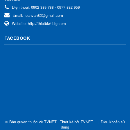
Điện thoại:
0902 389 788 - 0977 832 959
Email:
toanvan82@gmail.com
Website:
http://thietbiwifi4g.com
FACEBOOK
© Bản quyền thuộc về
TVNET
.
Thiết kế bởi
TVNET
.
|
Điều khoản sử
dụng