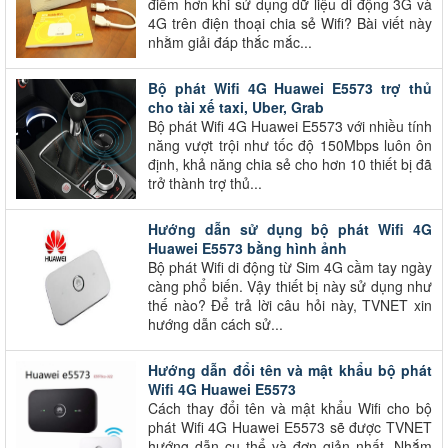
điểm hơn khi sử dụng dữ liệu di động 3G và
4G trên điện thoại chia sẻ Wifi? Bài viết này
nhằm giải đáp thắc mắc...
Bộ phát Wifi 4G Huawei E5573 trợ thủ
cho tài xế taxi, Uber, Grab
Bộ phát Wifi 4G Huawei E5573 với nhiều tính
năng vượt trội như tốc độ 150Mbps luôn ôn
định, khả năng chia sẻ cho hơn 10 thiết bị đã
trở thành trợ thủ...
Hướng dẫn sử dụng bộ phát Wifi 4G
Huawei E5573 bằng hình ảnh
Bộ phát Wifi di động từ Sim 4G cầm tay ngày
càng phổ biến. Vậy thiết bị này sử dụng như
thế nào? Để trả lời câu hỏi này, TVNET xin
hướng dẫn cách sử...
Hướng dẫn đổi tên và mật khẩu bộ phát
Wifi 4G Huawei E5573
Cách thay đổi tên và mật khẩu Wifi cho bộ
phát Wifi 4G Huawei E5573 sẽ được TVNET
hướng dẫn cụ thể và đơn giản nhất. Nhắm