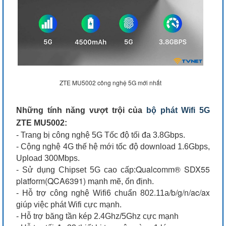
ZTE MU5002 công nghệ 5G mới nhất
Những tính năng vượt trội của
bộ phát Wifi 5G
ZTE MU5002:
- Trang bị công nghệ 5G Tốc độ tối đa 3.8Gbps.
- Cộng nghệ 4G thế hệ mới tốc độ download 1.6Gbps,
Upload 300Mbps.
Qualcomm® SDX55
- Sử dụng Chipset 5G cao cấp:
platform(QCA6391)
mạnh mẽ, ổn định.
/b/g/n/ac/ax
- Hỗ trợ công nghệ Wifi6 chuẩn 802.11a
giúp việc phát Wifi cực mạnh.
- Hỗ trợ băng tần kép 2.4Ghz/5Ghz cực mạnh