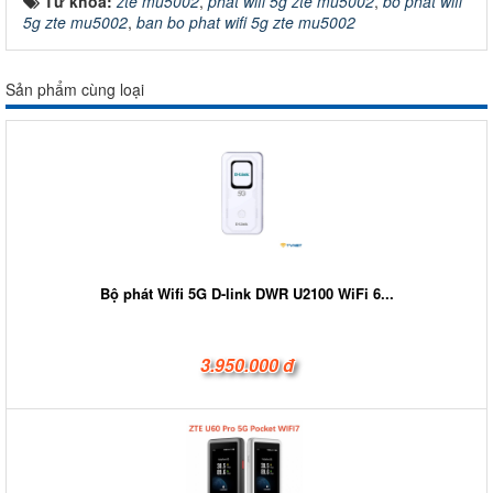
Từ khóa:
zte mu5002
,
phat wifi 5g zte mu5002
,
bo phat wifi
5g zte mu5002
,
ban bo phat wifi 5g zte mu5002
Sản phẩm cùng loại
Bộ phát Wifi 5G D-link DWR U2100 WiFi 6...
3.950.000 đ