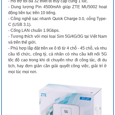
- Hỗ trợ tối đa 32 thiết bị truy cập cùng 1 lúc.
- Dung lượng Pin 4500mAh giúp ZTE MU5002 hoạt
động liên tục trên 10 tiếng.
Quick Charge 3.0, cổng
- Công nghệ sạc nhanh
Type-
C (USB 3.1).
- Cổng LAN chuẩn 1.9Gbps.
- Tương thích với mọi loại Sim 5G/4G/3G tại Việt Nam
và trên thế giới.
- Phù hợp lắp đặt trên xe ô tô từ 4 chỗ - 45 chỗ, và nhu
cầu tổ chức, công tý, cá nhân có nhu cầu kết nối 5G
tốc độ cao trong khi di chuyển như đi công tác, đi du
lịch, hay đơn giản cần giải quyết công việc, giải trí ở
mọi lúc mọi nơi.