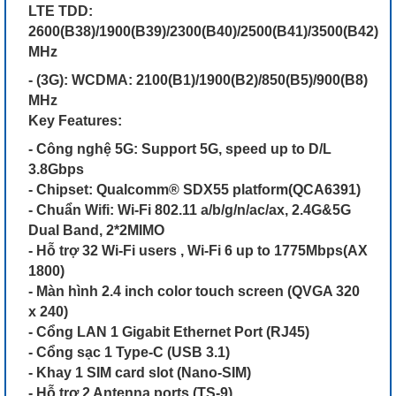
LTE TDD:
2600(B38)/1900(B39)/2300(B40)/2500(B41)/3500(B42)
MHz
- (3G): WCDMA: 2100(B1)/1900(B2)/850(B5)/900(B8)
MHz
Key Features:
- Công nghệ 5G: Support 5G, speed up to D/L
3.8Gbps
- Chipset: Qualcomm® SDX55 platform(QCA6391)
- Chuẩn Wifi: Wi-Fi 802.11 a/b/g/n/ac/ax, 2.4G&5G
Dual Band, 2*2MIMO
- Hỗ trợ 32 Wi-Fi users , Wi-Fi 6 up to 1775Mbps(AX
1800)
- Màn hình 2.4 inch color touch screen (QVGA 320
x 240)
- Cổng LAN 1 Gigabit Ethernet Port (RJ45)
- Cổng sạc 1 Type-C (USB 3.1)
- Khay 1 SIM card slot (Nano-SIM)
- Hỗ trợ 2 Antenna ports (TS-9)