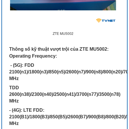
ZTE MU5002
Thông số kỹ thuật vượt trội của ZTE MU5002:
Operating Frequency:
- (5G): FDD
2100(n1)/1800(n3)/850(n5)/2600(n7)/900(n8)/800(n20)/70
MHz
TDD
2600(n38)/2300(n40)/2500(n41)/3700(n77)/3500(n78)
MHz
- (4G): LTE FDD:
2100(B1)/1800(B3)/850(B5)/2600(B7)/900(B8)/800(B20)/
MHz