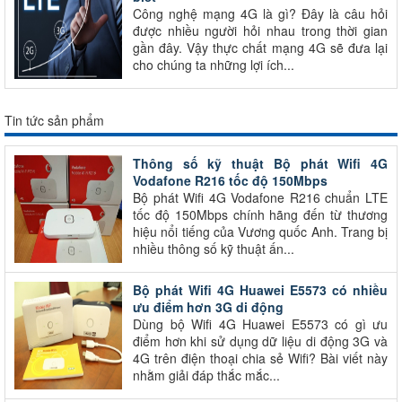
Công nghệ mạng 4G là gì? Đây là câu hỏi
được nhiều người hỏi nhau trong thời gian
gần đây. Vậy thực chất mạng 4G sẽ đưa lại
cho chúng ta những lợi ích...
Tin tức sản phẩm
Thông số kỹ thuật Bộ phát Wifi 4G
Vodafone R216 tốc độ 150Mbps
Bộ phát Wifi 4G Vodafone R216 chuẩn LTE
tốc độ 150Mbps chính hãng đến từ thương
hiệu nổi tiếng của Vương quốc Anh. Trang bị
nhiều thông số kỹ thuật ấn...
Bộ phát Wifi 4G Huawei E5573 có nhiều
ưu điểm hơn 3G di động
Dùng bộ Wifi 4G Huawei E5573 có gì ưu
điểm hơn khi sử dụng dữ liệu di động 3G và
4G trên điện thoại chia sẻ Wifi? Bài viết này
nhằm giải đáp thắc mắc...