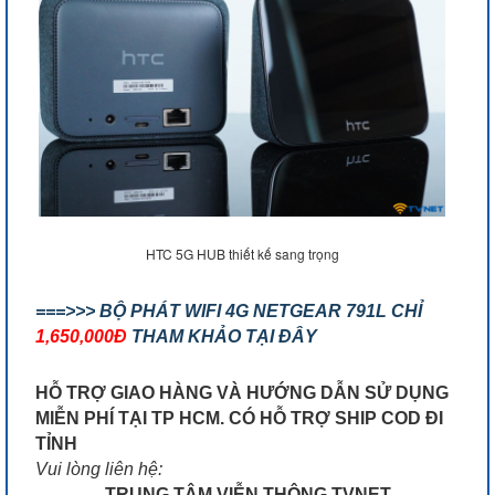
HTC 5G HUB thiết kế sang trọng
===>>> BỘ PHÁT WIFI 4G NETGEAR 791L CHỈ
1,650,000Đ
THAM KHẢO TẠI ĐÂY
HỖ TRỢ GIAO HÀNG VÀ HƯỚNG DẪN SỬ DỤNG
MIỄN PHÍ TẠI TP HCM. CÓ HỖ TRỢ SHIP COD ĐI
TỈNH
Vui lòng liên hệ:
TRUNG TÂM VIỄN THÔNG TVNET