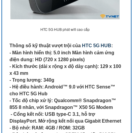
HTC 5G HUB phát wifi cao cấp
Thông số kỹ thuật vượt trội của
HTC 5G HUB
:
- Màn hình hiển thị: 5.0 inch Màn hình cảm ứng
điện dung: HD (720 x 1280 pixels)
- Kích thước (dài x rộng x độ dày cạnh): 129 x 100
x 43 mm
- Trọng lượng: 340g
- Hệ điều hành: Android™ 9.0 với HTC Sense™
cho HTC 5G Hub
- Tốc độ chip xử lý: Qualcomm® Snapdragon™
855 8 nhân, với Snapdragon™ X50 5G Modem
- Cổng kết nối: USB type-C 3.1, hỗ trợ
DisplayPort. Mở rộng kết nối qua Gigabit Ethernet
- Bộ nhớ: RAM: 4GB / ROM: 32GB