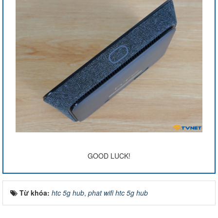
GOOD LUCK!
Từ khóa:
htc 5g hub
,
phat wifi htc 5g hub