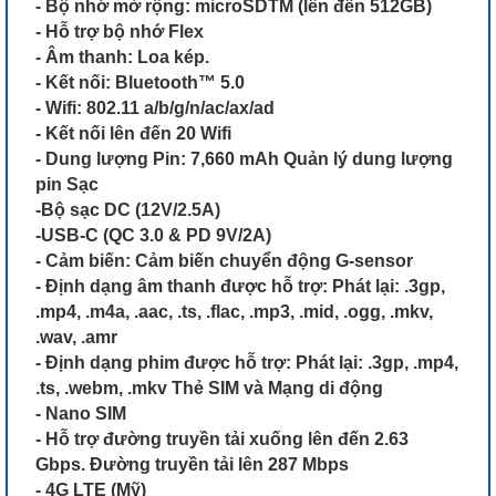
- Bộ nhớ mở rộng: microSDTM (lên đến 512GB)
- Hỗ trợ bộ nhớ Flex
- Âm thanh: Loa kép.
- Kết nối: Bluetooth™ 5.0
- Wifi: 802.11 a/b/g/n/ac/ax/ad
- Kết nối lên đến 20 Wifi
- Dung lượng Pin: 7,660 mAh Quản lý dung lượng
pin Sạc
-Bộ sạc DC (12V/2.5A)
-USB-C (QC 3.0 & PD 9V/2A)
- Cảm biến: Cảm biến chuyển động G-sensor
- Định dạng âm thanh được hỗ trợ: Phát lại: .3gp,
.mp4, .m4a, .aac, .ts, .flac, .mp3, .mid, .ogg, .mkv,
.wav, .amr
- Định dạng phim được hỗ trợ: Phát lại: .3gp, .mp4,
.ts, .webm, .mkv Thẻ SIM và Mạng di động
- Nano SIM
- Hỗ trợ đường truyền tải xuống lên đến 2.63
Gbps. Đường truyền tải lên 287 Mbps
- 4G LTE (Mỹ)