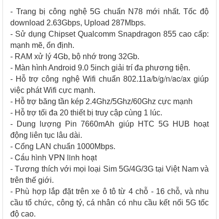
- Trang bị công nghệ 5G chuẩn N78 mới nhất. Tốc độ
download 2.63Gbps, Upload 287Mbps.
- Sử dụng Chipset Qualcomm Snapdragon 855 cao cấp:
mạnh mẽ, ổn định.
- RAM xử lý 4Gb, bộ nhớ trong 32Gb.
- Màn hình Android 9.0 5inch giải trí đa phương tiện.
/b/g/n/ac/ax
- Hỗ trợ công nghệ Wifi chuẩn 802.11a
giúp
việc phát Wifi cực mạnh.
- Hỗ trợ băng tần kép 2.4Ghz/5Ghz/60Ghz cực mạnh
- Hỗ trợ tối đa 20 thiết bị truy cập cùng 1 lúc.
- Dung lượng Pin 7660mAh giúp HTC 5G HUB hoạt
động liên tục lâu dài.
- Cổng LAN chuẩn 1000Mbps.
Cấu hình VPN linh hoạt
-
- Tương thích với mọi loại Sim 5G/4G/3G tại Việt Nam và
trên thế giới.
- Phù hợp lắp đặt trên xe ô tô từ 4 chỗ - 16 chỗ, và nhu
cầu tổ chức, công tý, cá nhân có nhu cầu kết nối 5G tốc
độ cao.