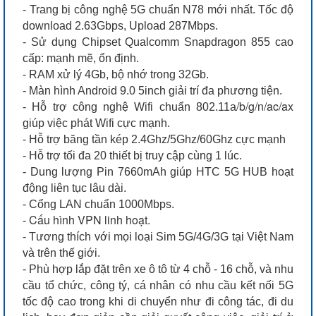
- Trang bị công nghệ 5G chuẩn N78 mới nhất. Tốc độ
download 2.63Gbps, Upload 287Mbps.
- Sử dụng Chipset Qualcomm Snapdragon 855 cao
cấp:
mạnh mẽ, ổn định.
- RAM xử lý 4Gb, bộ nhớ trong 32Gb.
- Màn hình Android 9.0 5inch giải trí đa phương tiện.
/b/g/n/ac/ax
- Hỗ trợ công nghệ Wifi chuẩn 802.11a
giúp việc phát Wifi cực mạnh.
- Hỗ trợ băng tần kép 2.4Ghz/5Ghz/60Ghz cực mạnh
- Hỗ trợ tối đa 20 thiết bị truy cập cùng 1 lúc.
- Dung lượng Pin 7660mAh giúp HTC 5G HUB hoạt
động liên tục lâu dài.
- Cổng LAN chuẩn 1000Mbps.
Cấu hình VPN linh hoạt.
-
- Tương thích với mọi loại Sim 5G/4G/3G tại Việt Nam
và trên thế giới.
- Phù hợp lắp đặt trên xe ô tô từ 4 chỗ - 16 chỗ, và nhu
cầu tổ chức, công tý, cá nhân có nhu cầu kết nối 5G
tốc độ cao trong khi di chuyển như đi công tác, đi du