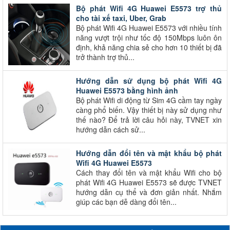
Bộ phát Wifi 4G Huawei E5573 trợ thủ
cho tài xế taxi, Uber, Grab
Bộ phát Wifi 4G Huawei E5573 với nhiều tính
năng vượt trội như tốc độ 150Mbps luôn ôn
định, khả năng chia sẻ cho hơn 10 thiết bị đã
trở thành trợ thủ...
Hướng dẫn sử dụng bộ phát Wifi 4G
Huawei E5573 bằng hình ảnh
Bộ phát Wifi di động từ Sim 4G cầm tay ngày
càng phổ biến. Vậy thiết bị này sử dụng như
thế nào? Để trả lời câu hỏi này, TVNET xin
hướng dẫn cách sử...
Hướng dẫn đổi tên và mật khẩu bộ phát
Wifi 4G Huawei E5573
Cách thay đổi tên và mật khẩu Wifi cho bộ
phát Wifi 4G Huawei E5573 sẽ được TVNET
hướng dẫn cụ thể và đơn giản nhất. Nhắm
giúp các bạn dễ dàng đổi tên...