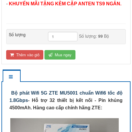
-
KHUYẾN MÃI TẶNG KÈM CẶP ANTEN TS9 NGẮN.
Số lượng
Số lượng:
99
Bộ
Thêm vào giỏ
Mua ngay
Bộ phát Wifi 5G ZTE MU5001 chuẩn Wifi6 tốc độ
1.8Gbps
- Hỗ trợ 32 thiết bị kết nối - Pin khủng
4500mAh. Hàng cao cấp chính hãng ZTE: