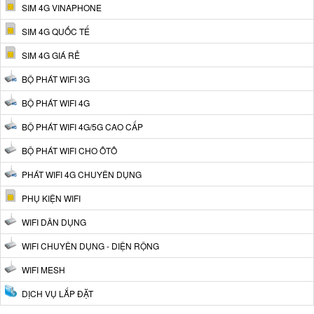
SIM 4G VINAPHONE
SIM 4G QUỐC TẾ
SIM 4G GIÁ RẺ
BỘ PHÁT WIFI 3G
BỘ PHÁT WIFI 4G
BỘ PHÁT WIFI 4G/5G CAO CẤP
BỘ PHÁT WIFI CHO ÔTÔ
PHÁT WIFI 4G CHUYÊN DỤNG
PHỤ KIỆN WIFI
WIFI DÂN DỤNG
WIFI CHUYÊN DỤNG - DIỆN RỘNG
WIFI MESH
DỊCH VỤ LẮP ĐẶT