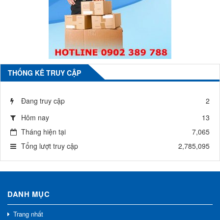
THỐNG KÊ TRUY CẬP
Đang truy cập
2
Hôm nay
13
Tháng hiện tại
7,065
Tổng lượt truy cập
2,785,095
DANH MỤC
Trang nhất