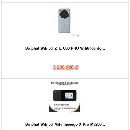
Bộ phát Wifi 5G ZTE U30 PRO Wifi6 tốc độ...
3.200.000 đ
Bộ phát Wifi 5G MiFi Inseego X Pro M3200...