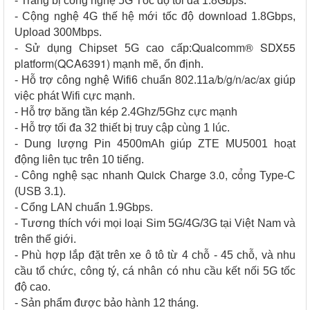
- Trang bị công nghệ 5G Tốc độ tối đa 1.8Gbps.
- Cộng nghệ 4G thế hệ mới tốc độ download 1.8Gbps,
Upload 300Mbps.
Qualcomm® SDX55
- Sử dụng Chipset 5G cao cấp:
platform(QCA6391)
mạnh mẽ, ổn định.
/b/g/n/ac/ax
- Hỗ trợ công nghệ Wifi6 chuẩn 802.11a
giúp
việc phát Wifi cực mạnh.
- Hỗ trợ băng tần kép 2.4Ghz/5Ghz cực mạnh
- Hỗ trợ tối đa 32 thiết bị truy cập cùng 1 lúc.
- Dung lượng Pin 4500mAh giúp ZTE MU5001 hoạt
động liên tục trên 10 tiếng.
Quick Charge 3.0, cổng
- Công nghệ sạc nhanh
Type-C
(USB 3.1).
- Cổng LAN chuẩn 1.9Gbps.
- Tương thích với mọi loại Sim 5G/4G/3G tại Việt Nam và
trên thế giới.
- Phù hợp lắp đặt trên xe ô tô từ 4 chỗ - 45 chỗ, và nhu
cầu tổ chức, công tý, cá nhân có nhu cầu kết nối 5G tốc
độ cao.
- Sản phẩm được bảo hành 12 tháng.