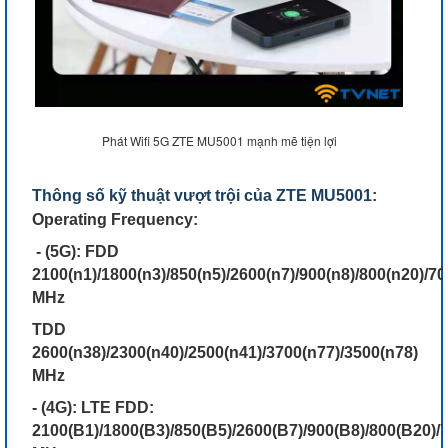
Phát Wifi 5G ZTE MU5001 mạnh mẽ tiện lợi
Thông số kỹ thuật vượt trội của ZTE MU5001
:
Operating Frequency:
- (5G): FDD
2100(n1)/1800(n3)/850(n5)/2600(n7)/900(n8)/800(n20)/70
MHz
TDD
2600(n38)/2300(n40)/2500(n41)/3700(n77)/3500(n78)
MHz
- (4G): LTE FDD:
2100(B1)/1800(B3)/850(B5)/2600(B7)/900(B8)/800(B20)/