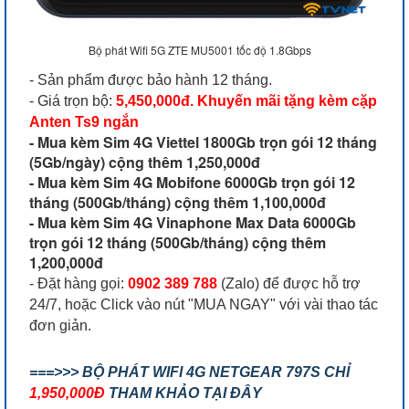
Bộ phát Wifi 5G ZTE MU5001 tốc độ 1.8Gbps
- Sản phẩm được bảo hành 12 tháng.
- Giá trọn bộ:
5,450,000đ. Khuyến mãi tặng kèm cặp
Anten Ts9 ngắn
- Mua kèm Sim 4G Viettel 1800Gb trọn gói 12 tháng
(5Gb/ngày) cộng thêm 1,250,000đ
- Mua kèm Sim 4G Mobifone 6000Gb trọn gói 12
tháng (500Gb/tháng) cộng thêm 1,100,000đ
- Mua kèm Sim 4G Vinaphone Max Data 6000Gb
trọn gói 12 tháng (500Gb/tháng) cộng thêm
1,200,000đ
- Đặt hàng gọi:
0902 389 788
(Zalo) để được hỗ trợ
24/7, hoặc Click vào nút "MUA NGAY" với vài thao tác
đơn giản.
===>>> BỘ PHÁT WIFI 4G NETGEAR 797S CHỈ
1,950,000Đ
THAM KHẢO TẠI ĐÂY