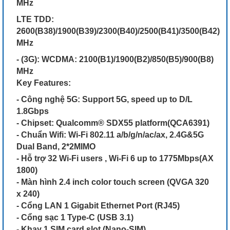
MHz
LTE TDD:
2600(B38)/1900(B39)/2300(B40)/2500(B41)/3500(B42)
MHz
- (3G): WCDMA: 2100(B1)/1900(B2)/850(B5)/900(B8)
MHz
Key Features:
- Công nghệ 5G: Support 5G, speed up to D/L
1.8Gbps
- Chipset: Qualcomm® SDX55 platform(QCA6391)
- Chuẩn Wifi: Wi-Fi 802.11 a/b/g/n/ac/ax, 2.4G&5G
Dual Band, 2*2MIMO
- Hỗ trợ 32 Wi-Fi users , Wi-Fi 6 up to 1775Mbps(AX
1800)
- Màn hình 2.4 inch color touch screen (QVGA 320
x 240)
- Cổng LAN 1 Gigabit Ethernet Port (RJ45)
- Cổng sạc 1 Type-C (USB 3.1)
- Khay 1 SIM card slot (Nano-SIM)