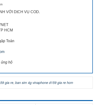
am
NH VỚI DỊCH VỤ COD.
VNET
, TP HCM
gặp Toán
com
 ủng hộ
59 gia re
,
ban sim 4g vinaphone d159 gia re hcm