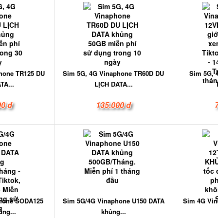
hone TR125 DU
Sim 5G, 4G Vinaphone TR60D DU
Sim 5G, 
TA...
LỊCH DATA...
00 đ
135.000 đ
phone SODA125
Sim 5G/4G Vinaphone U150 DATA
Sim 4G Vi
ng...
khủng...