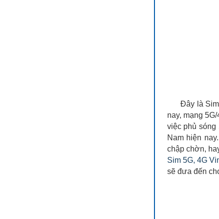
Đây là Sim
nay, mạng 5G/4
việc phủ sóng 
Nam hiện nay
chập chờn, hay 
Sim 5G, 4G V
sẽ đưa đến cho