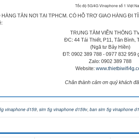
Tốc độ 5G/4G Vinaphone số 1 Việt N
 HÀNG TÂN NƠI TẠI TPHCM. CÓ HỖ TRỢ GIAO HÀNG ĐI TỈ
ệ:
TRUNG TÂM VIỄN THÔNG T
ĐC: 44 Tái Thiết, P11, Tân Bình
(Ngã tư Bảy Hiền)
ĐT: 0902 389 788 - 0977 832 959 
Zalo: 0902 389 788
Website:
www.thietbiwifi4g.
Chân thành cảm ơn quý khách đã
5g vinaphone d159
,
sim 5g vinaphone d159v
,
ban sim 5g vinaphone d1