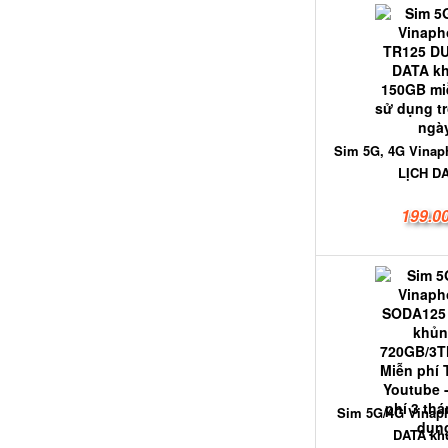
Sim 5G, 4G Vinap
LỊCH DA
199.0
Sim 5G/4G Vina
DATA khủ