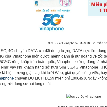
Sim 5G, 4G Vinaphone D159 180Gb miễn ph
 5G, 4G chuyên DATA ưu đãi dung lượng DATA cực lớn dùng để 
G của Vinaphone luôn được mệnh danh là nữ hoàng về tốc đô, 
5G/4G rộng khắp trên toàn quốc, Vinaphone xứng đáng là nhà 
. Như vậy khi khách hàng sở hữu Sim 5G/4G Vinaphone KHỦ
là hiện tượng giật, lag khi lướt Web, giải quyết công việc, hay
inaphone
chuyên DU LỊCH D159 miễn phí 180Gb/30Ngày không p
 người dùng sự hài lòng nhất.
Mạng 5G/4G Vinaphone tốc độ vượt tr