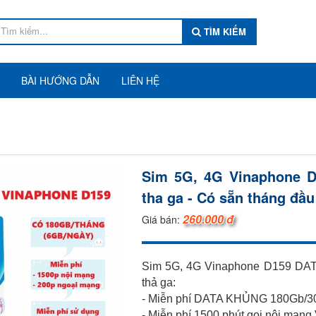
TÌM KIẾM
BÀI HƯỚNG DẪN
LIÊN HỆ
Sim 5G, 4G Vinaphone D
tha ga - Có sẵn tháng đầu
260.000 đ
Giá bán:
Sim 5G, 4G Vinaphone D159 DATA
thả ga:
- Miễn phí DATA KHỦNG 180Gb/30
- Miễn phí 1500 phút gọi nội mạng