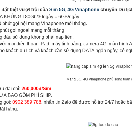
đặt biệt vượt trội của
Sim 5G, 4G Vinaphone
chuyên Du lịc
ATA KHỦNG 180Gb/30ngày = 6GB/ngày.
0 phút gọi nội mạng Vinaphone mỗi tháng.
 phút gọi ngoại mạng mỗi tháng
ng đầu sử dụng không phải nạp tiền.
với mọi điện thoại, iPad, máy tính bảng, camera 4G, màn hình And
o khách du lịch và khách cần sử dụng DATA ngắn ngày, có nghe
Mạng 5G, 4G Vinaphone phủ sóng toàn
ưu đãi chỉ:
260,000đ/Sim
ƯA BAO GỒM PHÍ SHIP.
g gọi:
0902 389 788
, nhắn tin Zalo để được hỗ trợ 24/7 hoặc b
 đặt hàng.