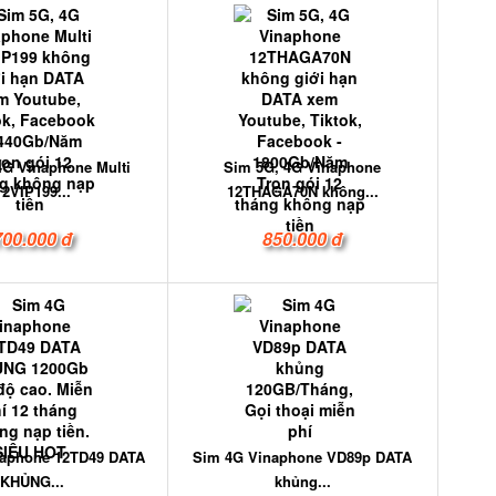
4G Vinaphone Multi
Sim 5G, 4G Vinaphone
12VIP199...
12THAGA70N không...
700.000 đ
850.000 đ
naphone 12TD49 DATA
Sim 4G Vinaphone VD89p DATA
KHỦNG...
khủng...