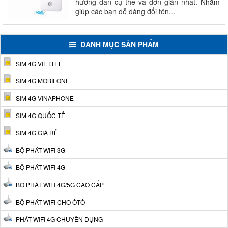
hướng dẫn cụ thể và đơn giản nhất. Nhắm
giúp các bạn dễ dàng đổi tên...
DANH MỤC SẢN PHẨM
SIM 4G VIETTEL
SIM 4G MOBIFONE
SIM 4G VINAPHONE
SIM 4G QUỐC TẾ
SIM 4G GIÁ RẺ
BỘ PHÁT WIFI 3G
BỘ PHÁT WIFI 4G
BỘ PHÁT WIFI 4G/5G CAO CẤP
BỘ PHÁT WIFI CHO ÔTÔ
PHÁT WIFI 4G CHUYÊN DỤNG