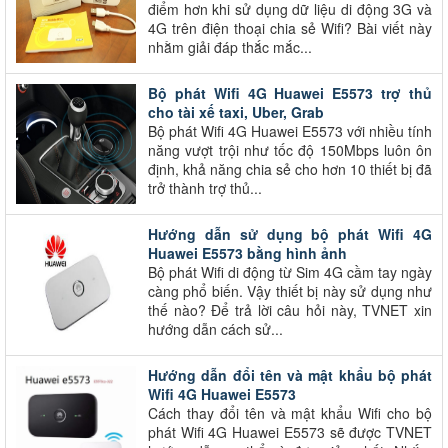
điểm hơn khi sử dụng dữ liệu di động 3G và
4G trên điện thoại chia sẻ Wifi? Bài viết này
nhằm giải đáp thắc mắc...
Bộ phát Wifi 4G Huawei E5573 trợ thủ
cho tài xế taxi, Uber, Grab
Bộ phát Wifi 4G Huawei E5573 với nhiều tính
năng vượt trội như tốc độ 150Mbps luôn ôn
định, khả năng chia sẻ cho hơn 10 thiết bị đã
trở thành trợ thủ...
Hướng dẫn sử dụng bộ phát Wifi 4G
Huawei E5573 bằng hình ảnh
Bộ phát Wifi di động từ Sim 4G cầm tay ngày
càng phổ biến. Vậy thiết bị này sử dụng như
thế nào? Để trả lời câu hỏi này, TVNET xin
hướng dẫn cách sử...
Hướng dẫn đổi tên và mật khẩu bộ phát
Wifi 4G Huawei E5573
Cách thay đổi tên và mật khẩu Wifi cho bộ
phát Wifi 4G Huawei E5573 sẽ được TVNET