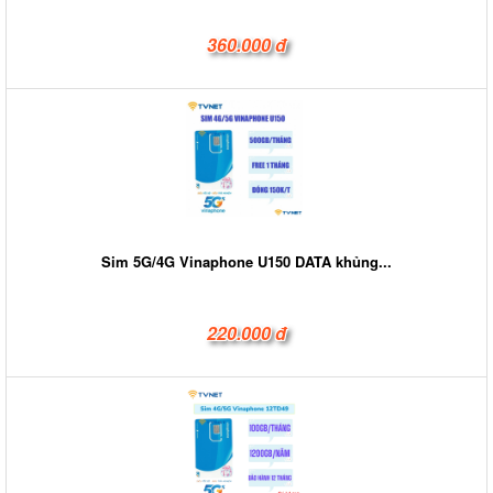
360.000 đ
Sim 5G/4G Vinaphone U150 DATA khủng...
220.000 đ