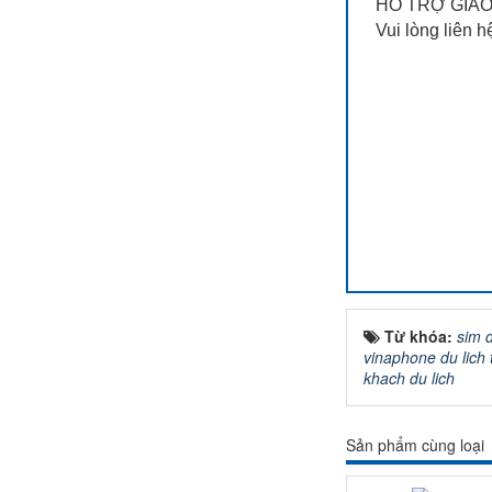
HỖ TRỢ GIAO
Vui lòng liên h
Từ khóa:
sim d
vinaphone du lich 
khach du lich
Sản phẩm cùng loại