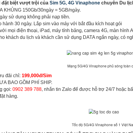
đặt biệt vượt trội của
Sim 5G, 4G Vinaphone
chuyên Du lịc
ATA KHỦNG 150Gb/30ngày = 5GB/ngày.
ngày sử dụng không phải nạp tiền.
 hành 30 ngày. Lắp sim vào máy với bắt đầu kích hoạt gói
với mọi điện thoại, iPad, máy tính bảng, camera 4G, màn hình And
o khách du lịch và khách cần sử dụng DATA ngắn ngày, có nghe
Mạng 5G/4G Vinaphone phủ sóng toàn
ưu đãi chỉ:
199,000đ/Sim
ƯA BAO GỒM PHÍ SHIP.
g gọi:
0902 389 788
, nhắn tin Zalo để được hỗ trợ 24/7 hoặc b
 đặt hàng.
Tốc độ 5G/4G Vinaphone số 1 Việt N