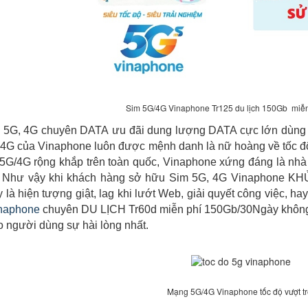
Sim 5G/4G Vinaphone Tr125 du lịch 150Gb miễn
 5G, 4G chuyên DATA ưu đãi dung lượng DATA cực lớn dùng để 
4G của Vinaphone luôn được mệnh danh là nữ hoàng về tốc đô, 
5G/4G rộng khắp trên toàn quốc, Vinaphone xứng đáng là nhà 
 Như vậy khi khách hàng sở hữu Sim 5G, 4G Vinaphone KH
là hiện tượng giật, lag khi lướt Web, giải quyết công việc, hay
inaphone
chuyên DU LỊCH Tr60d miễn phí 150Gb/30Ngày không p
 người dùng sự hài lòng nhất.
Mạng 5G/4G Vinaphone tốc độ vượt tr