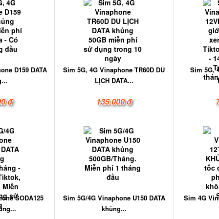
hone D159 DATA
Sim 5G, 4G Vinaphone TR60D DU
Sim 5G, 
...
LỊCH DATA...
00 đ
135.000 đ
phone SODA125
Sim 5G/4G Vinaphone U150 DATA
Sim 4G Vi
ng...
khủng...