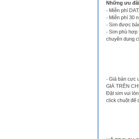
Những ưu đãi 
- Miễn phí D
- Miễn phí 30 
- Sim được bảo
- Sim phù hợp 
chuyên dụng ch
- Giá bán cực 
GIÁ TRÊN CH
Đặt sim vui lòn
click chuột để