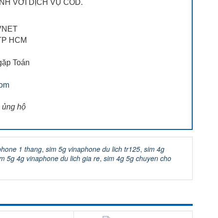
NH VỚI DỊCH VỤ COD.
VNET
, TP HCM
gặp Toán
com
 ủng hộ
aphone 1 thang
,
sim 5g vinaphone du lich tr125
,
sim 4g
im 5g 4g vinaphone du lich gia re
,
sim 4g 5g chuyen cho