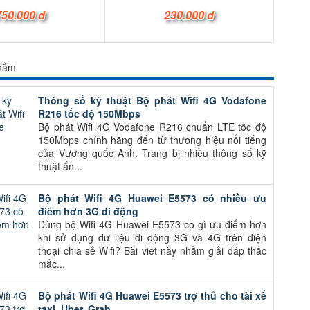
750.000 đ
230.000 đ
phẩm
Thông số kỹ thuật Bộ phát Wifi 4G Vodafone
R216 tốc độ 150Mbps
Bộ phát Wifi 4G Vodafone R216 chuẩn LTE tốc độ
150Mbps chính hãng đến từ thương hiệu nổi tiếng
của Vương quốc Anh. Trang bị nhiều thông số kỹ
thuật ấn...
Bộ phát Wifi 4G Huawei E5573 có nhiều ưu
điểm hơn 3G di động
Dùng bộ Wifi 4G Huawei E5573 có gì ưu điểm hơn
khi sử dụng dữ liệu di động 3G và 4G trên điện
thoại chia sẻ Wifi? Bài viết này nhằm giải đáp thắc
mắc...
Bộ phát Wifi 4G Huawei E5573 trợ thủ cho tài xế
taxi, Uber, Grab