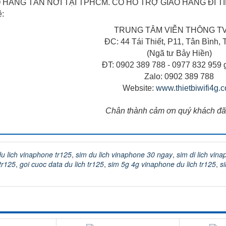
 HÀNG TÂN NƠI TẠI TPHCM. CÓ HỖ TRỢ GIAO HÀNG ĐI TỈ
ệ:
TRUNG TÂM VIỄN THÔNG T
ĐC: 44 Tái Thiết, P11, Tân Bình
(Ngã tư Bảy Hiền)
ĐT: 0902 389 788 - 0977 832 959 
Zalo: 0902 389 788
Website:
www.thietbiwifi4g.
Chân thành cảm ơn quý khách đã
u lich vinaphone tr125
,
sim du lich vinaphone 30 ngay
,
sim di lich vin
tr125
,
goi cuoc data du lich tr125
,
sim 5g 4g vinaphone du lich tr125
,
s