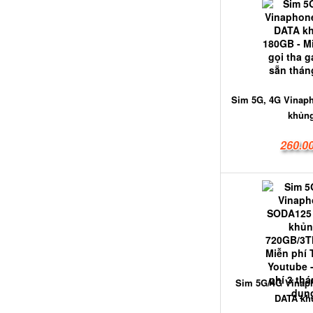
Sim 5G, 4G Vinap
khủng
260.0
Sim 5G/4G Vina
DATA khủ