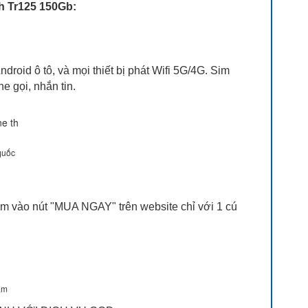
h Tr125 150Gb:
roid ô tô, và mọi thiết bị phát Wifi 5G/4G. Sim
 gọi, nhắn tin.
 quốc
ấm vào nút "MUA NGAY" trên website chỉ với 1 cú
am