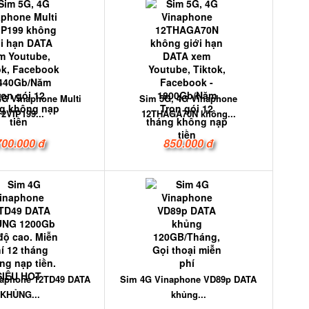
4G Vinaphone Multi
Sim 5G, 4G Vinaphone
12VIP199...
12THAGA70N không...
700.000 đ
850.000 đ
naphone 12TD49 DATA
Sim 4G Vinaphone VD89p DATA
KHỦNG...
khủng...