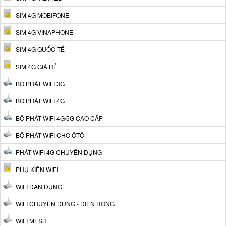
SIM 4G MOBIFONE
SIM 4G VINAPHONE
SIM 4G QUỐC TẾ
SIM 4G GIÁ RẺ
BỘ PHÁT WIFI 3G
BỘ PHÁT WIFI 4G
BỘ PHÁT WIFI 4G/5G CAO CẤP
BỘ PHÁT WIFI CHO ÔTÔ
PHÁT WIFI 4G CHUYÊN DỤNG
PHỤ KIỆN WIFI
WIFI DÂN DỤNG
WIFI CHUYÊN DỤNG - DIỆN RỘNG
WIFI MESH