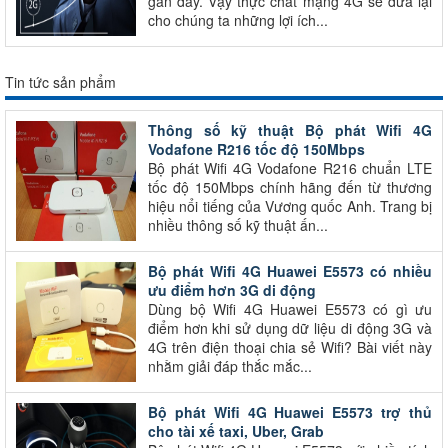
gần đây. Vậy thực chất mạng 4G sẽ đưa lại
cho chúng ta những lợi ích...
Tin tức sản phẩm
Thông số kỹ thuật Bộ phát Wifi 4G
Vodafone R216 tốc độ 150Mbps
Bộ phát Wifi 4G Vodafone R216 chuẩn LTE
tốc độ 150Mbps chính hãng đến từ thương
hiệu nổi tiếng của Vương quốc Anh. Trang bị
nhiều thông số kỹ thuật ấn...
Bộ phát Wifi 4G Huawei E5573 có nhiều
ưu điểm hơn 3G di động
Dùng bộ Wifi 4G Huawei E5573 có gì ưu
điểm hơn khi sử dụng dữ liệu di động 3G và
4G trên điện thoại chia sẻ Wifi? Bài viết này
nhằm giải đáp thắc mắc...
Bộ phát Wifi 4G Huawei E5573 trợ thủ
cho tài xế taxi, Uber, Grab