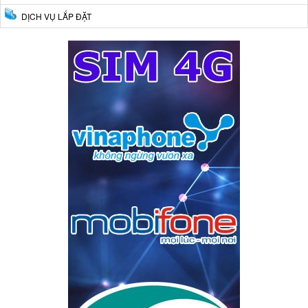
DỊCH VỤ LẮP ĐẶT