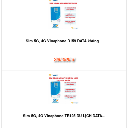
Sim 5G, 4G Vinaphone D159 DATA khủng...
260.000 đ
Sim 5G, 4G Vinaphone TR125 DU LỊCH DATA...