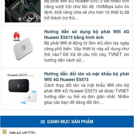
Bộ phát Wifi 4G Huawei E5573 với nhiều tính
năng vượt trội như tốc độ 150Mbps luôn ôn
định, khả năng chia sẻ cho hơn 10 thiết bị đã
trở thành trợ thủ...
Hướng dẫn sử dụng bộ phát Wifi 4G
Huawei E5573 bằng hình ảnh
Bộ phát Wifi di động từ Sim 4G cầm tay ngày
càng phổ biến. Vậy thiết bị này sử dụng như
thế nào? Để trả lời câu hỏi này, TVNET xin
hướng dẫn cách sử...
Hướng dẫn đổi tên và mật khẩu bộ phát
Wifi 4G Huawei E5573
Cách thay đổi tên và mật khẩu Wifi cho bộ
phát Wifi 4G Huawei E5573 sẽ được TVNET
hướng dẫn cụ thể và đơn giản nhất. Nhắm
giúp các bạn dễ dàng đổi tên...
DANH MỤC SẢN PHẨM
SIM 4G VIETTEL