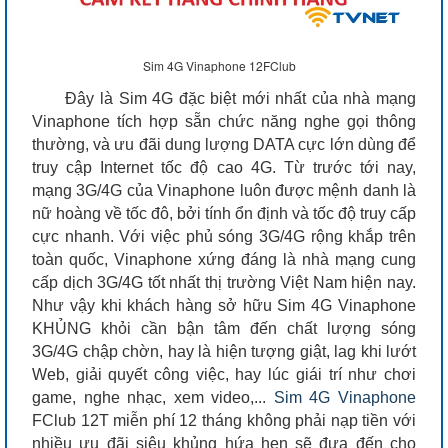
Sim 4G Vinaphone 12FClub
Đây là Sim 4G đặc biệt mới nhất của nhà mạng
Vinaphone tích hợp sẵn chức năng nghe gọi thông
thường, và ưu đãi dung lượng DATA cực lớn dùng để
truy cập Internet tốc độ cao 4G. Từ trước tới nay,
mạng 3G/4G của Vinaphone luôn được mệnh danh là
nữ hoàng về tốc đô, bởi tính ổn định và tốc độ truy cấp
cực nhanh. Với việc phủ sóng 3G/4G rộng khắp trên
toàn quốc, Vinaphone xứng đáng là nhà mạng cung
cấp dịch 3G/4G tốt nhất thị trường Việt Nam hiện nay.
Như vậy khi khách hàng sở hữu Sim 4G Vinaphone
KHỦNG khỏi cần bận tâm đến chất lượng sóng
3G/4G chập chờn, hay là hiện tượng giật, lag khi lướt
Web, giải quyết công việc, hay lúc giái trí như chơi
game, nghe nhạc, xem video,...
Sim 4G Vinaphone
FClub 12T miễn phí 12 tháng không phải nạp tiền với
nhiều ưu đãi siêu khủng hứa hẹn sẽ đưa đến cho