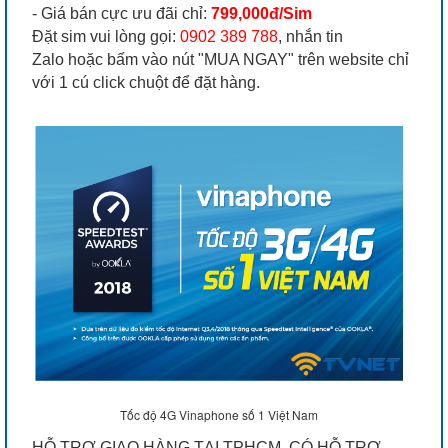
- Giá bán cực ưu đãi chỉ:
799,000đ/Sim
Đặt sim vui lòng gọi:
0902 389 788
, nhắn tin
Zalo hoặc bấm vào nút "MUA NGAY" trên website chỉ
với 1 cú click chuột để đặt hàng.
Tốc độ 4G Vinaphone số 1 Việt Nam
HỖ TRỢ GIAO HÀNG TẠI TPHCM. CÓ HỖ TRỢ