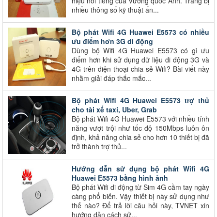
hiệu nổi tiếng của Vương quốc Anh. Trang bị
nhiều thông số kỹ thuật ấn...
Bộ phát Wifi 4G Huawei E5573 có nhiều
ưu điểm hơn 3G di động
Dùng bộ Wifi 4G Huawei E5573 có gì ưu
điểm hơn khi sử dụng dữ liệu di động 3G và
4G trên điện thoại chia sẻ Wifi? Bài viết này
nhằm giải đáp thắc mắc...
Bộ phát Wifi 4G Huawei E5573 trợ thủ
cho tài xế taxi, Uber, Grab
Bộ phát Wifi 4G Huawei E5573 với nhiều tính
năng vượt trội như tốc độ 150Mbps luôn ôn
định, khả năng chia sẻ cho hơn 10 thiết bị đã
trở thành trợ thủ...
Hướng dẫn sử dụng bộ phát Wifi 4G
Huawei E5573 bằng hình ảnh
Bộ phát Wifi di động từ Sim 4G cầm tay ngày
càng phổ biến. Vậy thiết bị này sử dụng như
thế nào? Để trả lời câu hỏi này, TVNET xin
hướng dẫn cách sử...