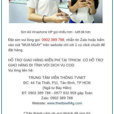
Sim 4G Vinaphone VIP gọi nhiều hơn - lướt đã hơn
Đặt sim vui lòng gọi:
0902 389 788
, nhắn tin Zalo hoặc bấm
vào nút "MUA NGAY" trên website chỉ với 1 cú click chuột để
đặt hàng.
HỖ TRỢ GIAO HÀNG MIỄN PHÍ TẠI TPHCM. CÓ HỖ TRỢ
GIAO HÀNG ĐI TỈNH VỚI DỊCH VỤ COD.
Vui lòng liên hệ:
TRUNG TÂM VIỄN THÔNG TVNET
ĐC: 44 Tái Thiết, P11, Tân Bình, TP HCM
(Ngã tư Bảy Hiền)
ĐT: 0902 389 788 - 0977 832 959 gặp Toán
Zalo: 0902 389 788
Website:
www.thietbiwifi4g.com
Chân thành cảm ơn quý khách đã ủng hộ