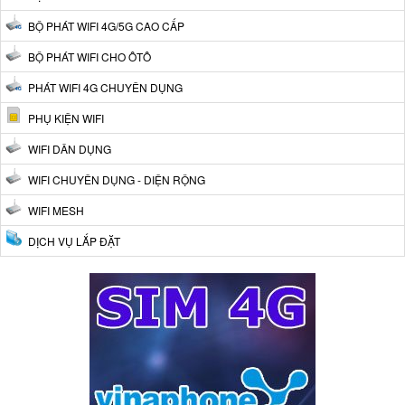
BỘ PHÁT WIFI 4G/5G CAO CẤP
BỘ PHÁT WIFI CHO ÔTÔ
PHÁT WIFI 4G CHUYÊN DỤNG
PHỤ KIỆN WIFI
WIFI DÂN DỤNG
WIFI CHUYÊN DỤNG - DIỆN RỘNG
WIFI MESH
DỊCH VỤ LẮP ĐẶT