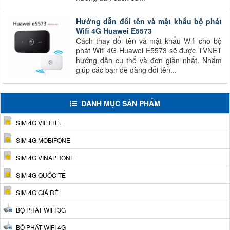
Hướng dẫn đổi tên và mật khẩu bộ phát
Wifi 4G Huawei E5573
Cách thay đổi tên và mật khẩu Wifi cho bộ
phát Wifi 4G Huawei E5573 sẽ được TVNET
hướng dẫn cụ thể và đơn giản nhất. Nhắm
giúp các bạn dễ dàng đổi tên...
DANH MỤC SẢN PHẨM
SIM 4G VIETTEL
SIM 4G MOBIFONE
SIM 4G VINAPHONE
SIM 4G QUỐC TẾ
SIM 4G GIÁ RẺ
BỘ PHÁT WIFI 3G
BỘ PHÁT WIFI 4G