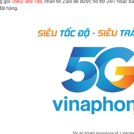
g gọi:
0902 389 788
, nhắn tin Zalo để được hỗ trợ 24/7 hoặc b
 đặt hàng.
Tốc độ 5G/4G Vinaphone số 1 Việt N