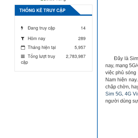
THỐNG KÊ TRUY CẬP
Đang truy cập
14
Hôm nay
289
Tháng hiện tại
5,957
Tổng lượt truy
2,783,987
Đây là Sim
cập
nay, mạng 5G/4
việc phủ sóng 
Nam hiện nay
chập chờn, hay 
Sim 5G, 4G V
người dùng sự 