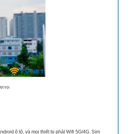
t trội
roid ô tô, và mọi thiết bị phát Wifi 5G/4G. Sim