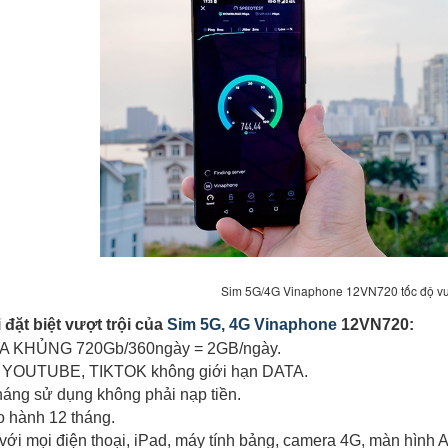
Sim 5G/4G Vinaphone 12VN720 tốc độ vượ
đặt biệt vượt trội của
Sim 5G, 4G Vinaphone
12VN720:
ATA KHỦNG 720Gb/360ngày = 2GB/ngày.
m YOUTUBE, TIKTOK không giới hạn DATA.
tháng sử dụng không phải nạp tiền.
o hành 12 tháng.
với mọi điện thoại, iPad, máy tính bảng, camera 4G, màn hình And