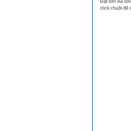
Đặt sim vui lòn
click chuột để