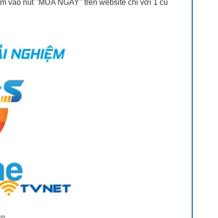
ấm vào nút "MUA NGAY" trên website chỉ với 1 cú
am