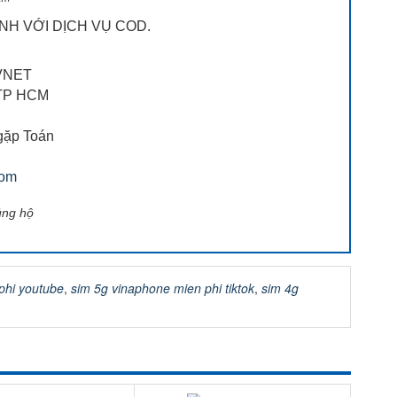
NH VỚI DỊCH VỤ COD.
VNET
, TP HCM
gặp Toán
com
ủng hộ
phi youtube
,
sim 5g vinaphone mien phi tiktok
,
sim 4g